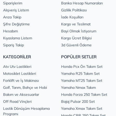
Siparişlerim
Banka Hesap Numaraları
Alışveriş Listem
Gizlilik Politikası
Arıza Takip
İade Koşulları
Şifre Değiştirme
Kargo ve Teslimat
Hesabım
Bayi Olmak İstiyorum
Kıyaslama Listem
Kargo Ücret Bilgisi
Sipariş Takip
3d Güvenli Ödeme
KATEGORİLER
POPÜLER SETLER
Atv Utv Lastikleri
Honda Pcx Ön Takım Set
Motosiklet Lastikleri
Yamaha R25 Takım Set
Forklift ve İş Makinası
Yamaha MT25 Takım Set
Golf, Tarım, Bahçe ve Hobi
Yamaha Nmax Takım
Bakım ve Aksesuarlar
Honda Forza 250 Takım Set
Off Road Vinçleri
Bajaj Pulsar 200 Set
Lastik Dönüşüm Hesaplama
Yamaha Xmax Takım Set
Programı
Honda CBR 250 Takım Set