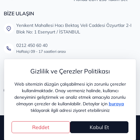
BİZE ULAŞIN
Yenikent Mahallesi Hacı Bektaş Veli Caddesi Özyurtlar 2-I
Blok No: 1 Esenyurt / İSTANBUL
0212 450 60 40
Haftaiçi 09 - 17 saatleri arası
info@lastikdeposu.com.tr
Gizlilik ve Çerezler Politikası
Tüm öneri ve şikayetleriniz için
Web sitemizin düzgün çalışabilmesi için zorunlu çerezler
kullanılmaktadır. Onay vermeniz halinde, kullanıcı
deneyimini geliştirmek ve analiz etmek amacıyla zorunlu
olmayan çerezler de kullanılabilir. Detaylar için
buraya
tıklayarak ilgili adresi ziyaret etebilirsiniz
Copyright © 2025
lastikdeposu
Reddet
Kabul Et
®
PlatinMarket
E-Ticaret Sistemi
İle Hazırlanmıştır.