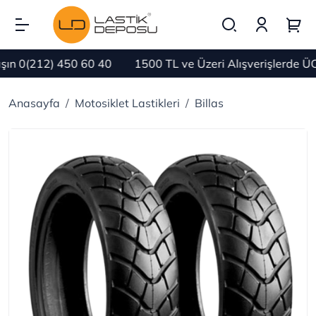
n 0(212) 450 60 40
1500 TL ve Üzeri Alışverişlerde ÜC
Anasayfa
Motosiklet Lastikleri
Billas