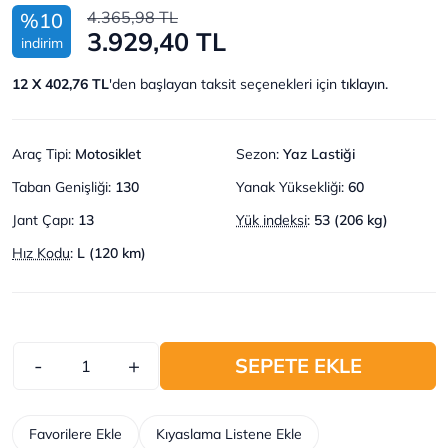
4.365,98 TL
%10
3.929,40 TL
indirim
12 X 402,76 TL
'den başlayan taksit seçenekleri için
tıklayın.
Araç Tipi
:
Motosiklet
Sezon
:
Yaz Lastiği
Taban Genişliği
:
130
Yanak Yüksekliği
:
60
Jant Çapı
:
13
Yük indeksi
:
53 (206 kg)
Hız Kodu
:
L (120 km)
-
+
SEPETE EKLE
Favorilere Ekle
Kıyaslama Listene Ekle