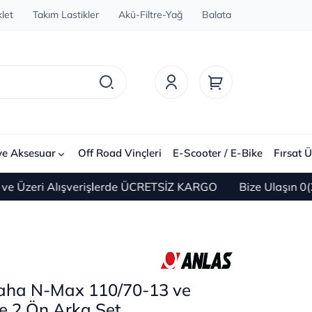
let
Takım Lastikler
Akü-Filtre-Yağ
Balata
ve Aksesuar
Off Road Vinçleri
E-Scooter / E-Bike
Fırsat Ü
i Alışverişlerde ÜCRETSİZ KARGO
Bize Ulaşın 0(212) 45
aha N-Max 110/70-13 ve
e 2 Ön Arka Set