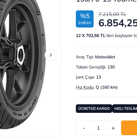
7.215,00 TL
%5
6.854,2
indirim
12 X 702,56 TL
'den başlayan ta
Araç Tipi
:
Motosiklet
Taban Genişliği
:
130
Jant Çapı
:
13
Hız Kodu
:
Q (160 km)
ÜCRETSİZ KARGO
HIZLI TESLİ
-
+