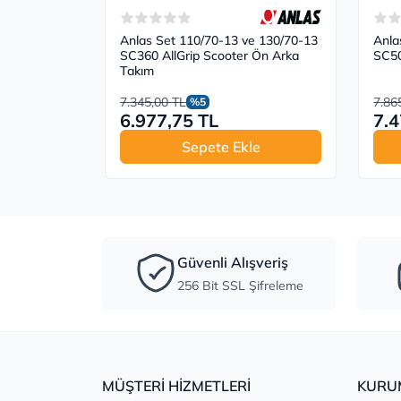
Anlas Set 110/70-13 ve 130/70-13
Anla
SC360 AllGrip Scooter Ön Arka
SC50
Takım
7.345,00 TL
7.86
%5
6.977,75 TL
7.4
Sepete Ekle
Güvenli Alışveriş
256 Bit SSL Şifreleme
MÜŞTERİ HİZMETLERİ
KURU