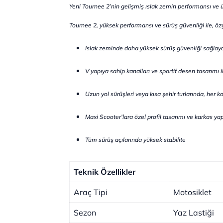
Yeni Tournee 2’nin gelişmiş ıslak zemin performansı ve üs
Tournee 2, yüksek performansı ve sürüş güvenliği ile, özg
Islak zeminde daha yüksek sürüş güvenliği sağlay
V yapıya sahip kanalları ve sportif desen tasarımı il
Uzun yol sürüşleri veya kısa şehir turlarında, he
Maxi Scooter’lara özel profil tasarımı ve karkas yap
Tüm sürüş açılarında yüksek stabilite
Teknik Özellikler
Araç Tipi
Motosiklet
Sezon
Yaz Lastiği