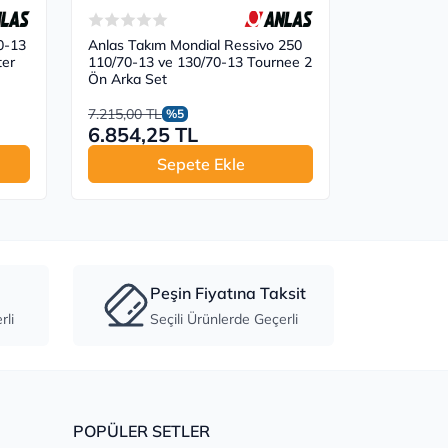
0-13
Anlas Takım Mondial Ressivo 250
Anlas Takım
ter
110/70-13 ve 130/70-13 Tournee 2
110/70-13 
Ön Arka Set
AllGrip Ön 
7.215,00 TL
7.345,00 TL
%5
6.854,25 TL
6.977,7
Sepete Ekle
Peşin Fiyatına Taksit
li
Seçili Ürünlerde Geçerli
POPÜLER SETLER