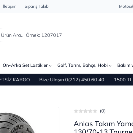
İletişim
Sipariş Takibi
Motosik
Ön-Arka Set Lastikler
Golf, Tarım, Bahçe, Hobi
Bakım 
KARGO
Bize Ulaşın 0(212) 450 60 40
1500 TL ve Üzer
(0)
Anlas Takım Yam
130/70-13 Tourne