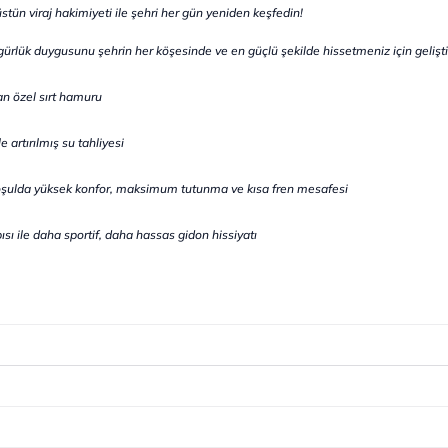
tün viraj hakimiyeti ile şehri her gün yeniden keşfedin!
ürlük duygusunu şehrin her köşesinde ve en güçlü şekilde hissetmeniz için geliştir
an özel sırt hamuru
e artırılmış su tahliyesi
r koşulda yüksek konfor, maksimum tutunma ve kısa fren mesafesi
ısı ile daha sportif, daha hassas gidon hissiyatı