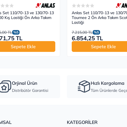
s Set 110/70-13 ve 130/70-13
Anlas Set 110/70-13 ve 130/7
0 Kış Lastiği Ön Arka Takım
Tournee 2 Ön Arka Takım Sco
Lastiği
5,00 TL
7.215,00 TL
%5
%5
71,75 TL
6.854,25 TL
Sepete Ekle
Sepete Ekle
Orjinal Ürün
Hızlı Kargolama
Distribütör Garantisi
Tüm Ürünlerde Geçer
MSAL
KATEGORİLER