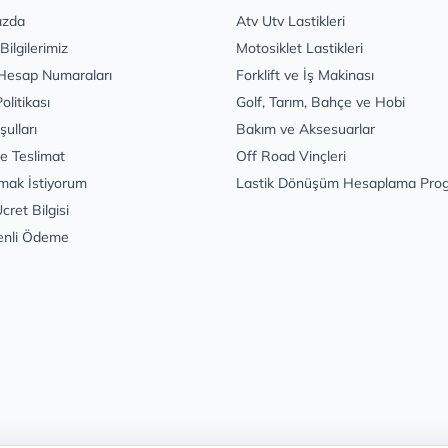
ızda
Atv Utv Lastikleri
 Bilgilerimiz
Motosiklet Lastikleri
Hesap Numaraları
Forklift ve İş Makinası
Politikası
Golf, Tarım, Bahçe ve Hobi
şulları
Bakım ve Aksesuarlar
e Teslimat
Off Road Vinçleri
mak İstiyorum
Lastik Dönüşüm Hesaplama Pro
cret Bilgisi
enli Ödeme