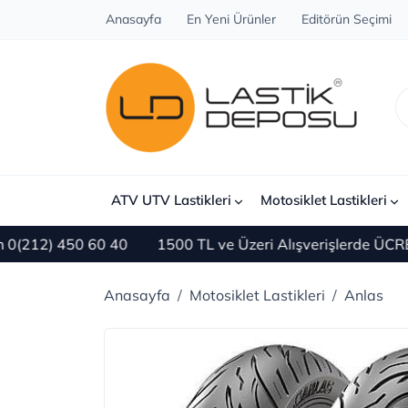
Anasayfa
En Yeni Ürünler
Editörün Seçimi
ATV UTV Lastikleri
Motosiklet Lastikleri
) 450 60 40
1500 TL ve Üzeri Alışverişlerde ÜCRETSİZ 
Anasayfa
Motosiklet Lastikleri
Anlas