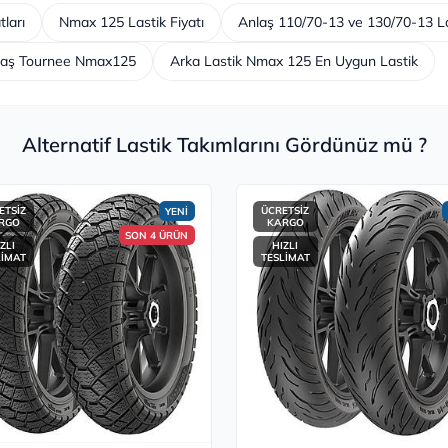
ları
Nmax 125 Lastik Fiyatı
Anlaş 110/70-13 ve 130/70-13 Las
laş Tournee Nmax125
Arka Lastik Nmax 125 En Uygun Lastik
Alternatif Lastik Takımlarını Gördünüz mü ?
ETSİZ
ÜCRETSİZ
YENİ
RGO
KARGO
SON 4 ÜRÜN
ZLI
HIZLI
LİMAT
TESLİMAT