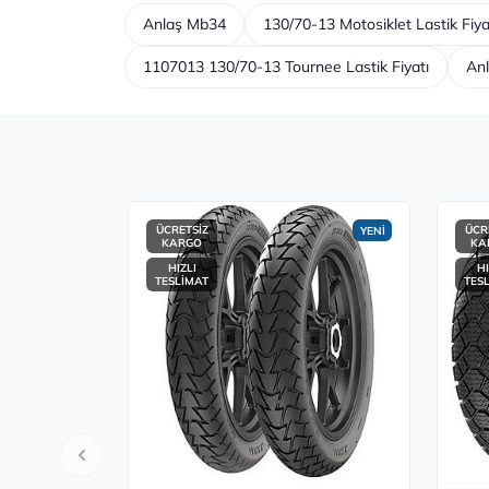
Anlaş Mb34
130/70-13 Motosiklet Lastik Fiyat
1107013 130/70-13 Tournee Lastik Fiyatı
An
ÜCRETSİZ
ÜCR
YENİ
KARGO
KA
HIZLI
HI
TESLİMAT
TES