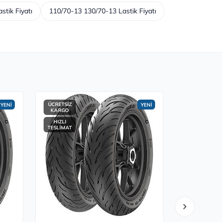
tik Fiyatı
110/70-13 130/70-13 Lastik Fiyatı
ÜCRETSİZ
ÜCRETSİZ
YENİ
YENİ
KARGO
KARGO
HIZLI
HIZLI
TESLİMAT
TESLİMAT