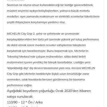
Sezonun ne olursa olsun kullanabileceği bir lastiğe güvenebilmek,
müşteri seçimini açıkça kolaylaştırırken, yalnızca küçük motorlu
modeller, aynı zamanda maksimum ve elektrikli scooterlar tüketicilerin
çeşitli ihtiyaçlarını karşılamaya yardımcı olur.
MICHELIN City Grip 2, şehir ve şehirlerde ve çevresinde
karşılaşabilecekleri her türlü yol üzerinde yüksek yol tutuş performansı
da dahil olmak üzere modern scooter sahiplerinin taleplerini
karşılamak için tasarlanmıştır.
Bunu başarmak için, Michelin'in
Teknoloji Merkezi'nde çalışan mühendisler, silika dahil belirli
malzemeleri içeren yenilikçi bir bileşik tasarladılar.
Lastiğin yeni
'köpekbalığı dişi' diş deseni tasarımının yanı sıra, öncüsü MICHELIN
City Grip gibi Michelin lastikleriyle ilişkili uzun ömürlülüğe zarar
vermeden, ıslak havalarda benzeri görülmemiş bir kavrama
performansı sağlar.
Aşağıdaki boyutların çoğunluğu Ocak 2020'den itibaren
satışa sunulacak:
110/90 - 12 * Ön / Arka