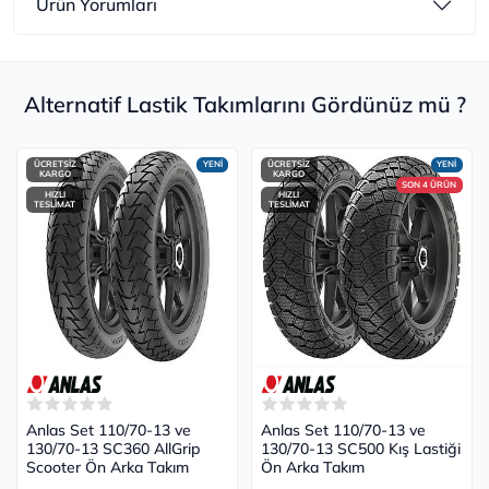
Ürün Yorumları
Alternatif Lastik Takımlarını Gördünüz mü ?
ÜCRETSİZ
YENİ
ÜCRETSİZ
YENİ
KARGO
KARGO
SON 4 ÜRÜN
HIZLI
HIZLI
TESLİMAT
TESLİMAT
Anlas Set 110/70-13 ve
Anlas Set 110/70-13 ve
130/70-13 SC360 AllGrip
130/70-13 SC500 Kış Lastiği
Scooter Ön Arka Takım
Ön Arka Takım