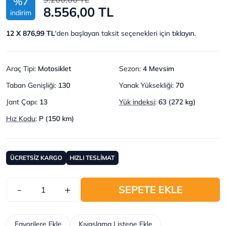
%7
8.556,00 TL
indirim
12 X 876,99 TL
'den başlayan taksit seçenekleri için
tıklayın.
Araç Tipi
:
Motosiklet
Sezon
:
4 Mevsim
Taban Genişliği
:
130
Yanak Yüksekliği
:
70
Jant Çapı
:
13
Yük indeksi
:
63 (272 kg)
Hız Kodu
:
P (150 km)
ÜCRETSİZ KARGO
HIZLI TESLİMAT
-
+
SEPETE EKLE
Favorilere Ekle
Kıyaslama Listene Ekle