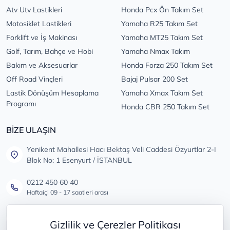
Atv Utv Lastikleri
Honda Pcx Ön Takım Set
Motosiklet Lastikleri
Yamaha R25 Takım Set
Forklift ve İş Makinası
Yamaha MT25 Takım Set
Golf, Tarım, Bahçe ve Hobi
Yamaha Nmax Takım
Bakım ve Aksesuarlar
Honda Forza 250 Takım Set
Off Road Vinçleri
Bajaj Pulsar 200 Set
Lastik Dönüşüm Hesaplama
Yamaha Xmax Takım Set
Programı
Honda CBR 250 Takım Set
BİZE ULAŞIN
Yenikent Mahallesi Hacı Bektaş Veli Caddesi Özyurtlar 2-I
Blok No: 1 Esenyurt / İSTANBUL
0212 450 60 40
Haftaiçi 09 - 17 saatleri arası
info@lastikdeposu.com.tr
Gizlilik ve Çerezler Politikası
Tüm öneri ve şikayetleriniz için