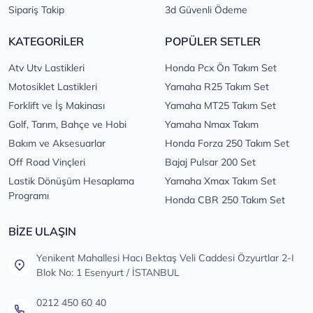
Sipariş Takip
3d Güvenli Ödeme
KATEGORİLER
POPÜLER SETLER
Atv Utv Lastikleri
Honda Pcx Ön Takım Set
Motosiklet Lastikleri
Yamaha R25 Takım Set
Forklift ve İş Makinası
Yamaha MT25 Takım Set
Golf, Tarım, Bahçe ve Hobi
Yamaha Nmax Takım
Bakım ve Aksesuarlar
Honda Forza 250 Takım Set
Off Road Vinçleri
Bajaj Pulsar 200 Set
Lastik Dönüşüm Hesaplama
Yamaha Xmax Takım Set
Programı
Honda CBR 250 Takım Set
BİZE ULAŞIN
Yenikent Mahallesi Hacı Bektaş Veli Caddesi Özyurtlar 2-I
Blok No: 1 Esenyurt / İSTANBUL
0212 450 60 40