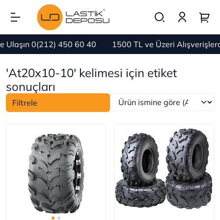
 Ulaşın 0(212) 450 60 40
1500 TL ve Üzeri Alışverişle
'At20x10-10' kelimesi için etiket
sonuçları
Filtrele