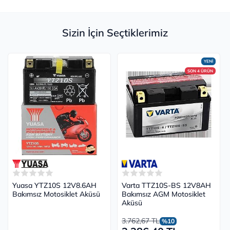
Sizin İçin Seçtiklerimiz
YENİ
SON 4 ÜRÜN
Yuasa YTZ10S 12V8.6AH
Varta TTZ10S-BS 12V8AH
Bakımsız Motosiklet Aküsü
Bakımsız AGM Motosiklet
Aküsü
3.762,67 TL
%10