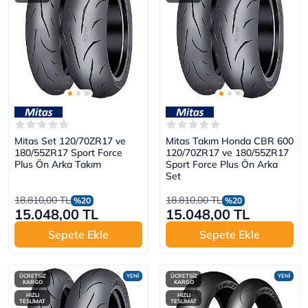
Mitas Set 120/70ZR17 ve
Mitas Takım Honda CBR 600
180/55ZR17 Sport Force
120/70ZR17 ve 180/55ZR17
Plus Ön Arka Takım
Sport Force Plus Ön Arka
Set
18.810,00 TL
18.810,00 TL
%20
%20
15.048,00 TL
15.048,00 TL
Sepete Ekle
Sepete Ekle
ÜCRETSİZ
YENİ
ÜCRETSİZ
YENİ
KARGO
KARGO
HIZLI
HIZLI
TESLİMAT
TESLİMAT