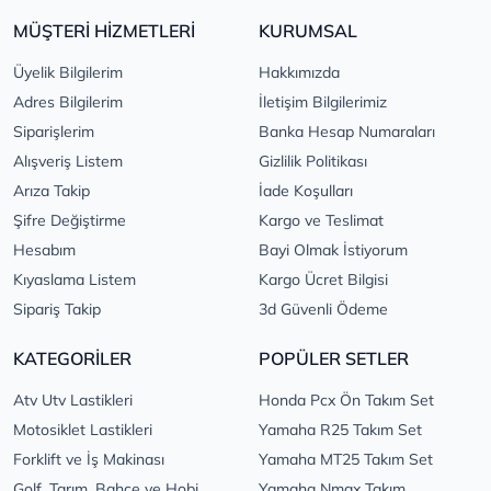
MÜŞTERİ HİZMETLERİ
KURUMSAL
Üyelik Bilgilerim
Hakkımızda
Adres Bilgilerim
İletişim Bilgilerimiz
Siparişlerim
Banka Hesap Numaraları
Alışveriş Listem
Gizlilik Politikası
Arıza Takip
İade Koşulları
Şifre Değiştirme
Kargo ve Teslimat
Hesabım
Bayi Olmak İstiyorum
Kıyaslama Listem
Kargo Ücret Bilgisi
Sipariş Takip
3d Güvenli Ödeme
KATEGORİLER
POPÜLER SETLER
Atv Utv Lastikleri
Honda Pcx Ön Takım Set
Motosiklet Lastikleri
Yamaha R25 Takım Set
Forklift ve İş Makinası
Yamaha MT25 Takım Set
Golf, Tarım, Bahçe ve Hobi
Yamaha Nmax Takım