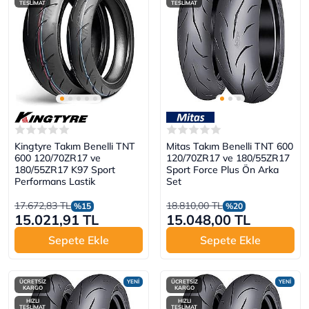
TESLİMAT
TESLİMAT
Kingtyre Takım Benelli TNT
Mitas Takım Benelli TNT 600
600 120/70ZR17 ve
120/70ZR17 ve 180/55ZR17
180/55ZR17 K97 Sport
Sport Force Plus Ön Arka
Performans Lastik
Set
17.672,83 TL
18.810,00 TL
%15
%20
15.021,91 TL
15.048,00 TL
Sepete Ekle
Sepete Ekle
ÜCRETSİZ
YENİ
ÜCRETSİZ
YENİ
KARGO
KARGO
HIZLI
HIZLI
TESLİMAT
TESLİMAT