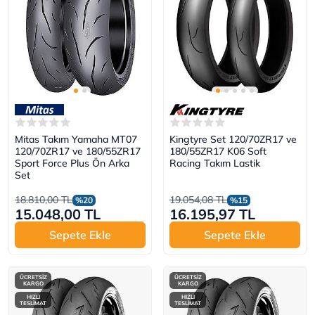
Mitas Takım Yamaha MT07
Kingtyre Set 120/70ZR17 ve
120/70ZR17 ve 180/55ZR17
180/55ZR17 K06 Soft
Sport Force Plus Ön Arka
Racing Takım Lastik
Set
18.810,00 TL
19.054,08 TL
%20
%15
15.048,00 TL
16.195,97 TL
Sepete Ekle
Sepete Ekle
ÜCRETSİZ
ÜCRETSİZ
KARGO
KARGO
HIZLI
HIZLI
TESLİMAT
TESLİMAT