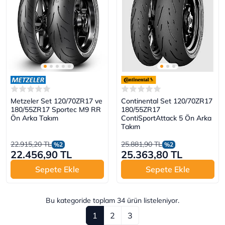
Metzeler Set 120/70ZR17 ve
Continental Set 120/70ZR17
180/55ZR17 Sportec M9 RR
180/55ZR17
Ön Arka Takım
ContiSportAttack 5 Ön Arka
Takım
22.915,20 TL
25.881,90 TL
%2
%2
22.456,90 TL
25.363,80 TL
Sepete Ekle
Sepete Ekle
Bu kategoride toplam
34
ürün listeleniyor.
1
2
3