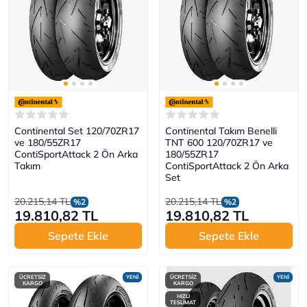
Continental Set 120/70ZR17
Continental Takım Benelli
ve 180/55ZR17
TNT 600 120/70ZR17 ve
ContiSportAttack 2 Ön Arka
180/55ZR17
Takım
ContiSportAttack 2 Ön Arka
Set
20.215,14 TL
20.215,14 TL
%2
%2
19.810,82 TL
19.810,82 TL
Sepete Ekle
Sepete Ekle
ÜCRETSİZ
YENİ
ÜCRETSİZ
YENİ
KARGO
KARGO
HIZLI
TESLİMAT