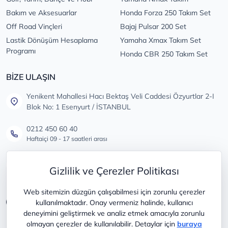
Bakım ve Aksesuarlar
Honda Forza 250 Takım Set
Off Road Vinçleri
Bajaj Pulsar 200 Set
Lastik Dönüşüm Hesaplama
Yamaha Xmax Takım Set
Programı
Honda CBR 250 Takım Set
BİZE ULAŞIN
Yenikent Mahallesi Hacı Bektaş Veli Caddesi Özyurtlar 2-I
Blok No: 1 Esenyurt / İSTANBUL
0212 450 60 40
Haftaiçi 09 - 17 saatleri arası
info@lastikdeposu.com.tr
Gizlilik ve Çerezler Politikası
Tüm öneri ve şikayetleriniz için
Web sitemizin düzgün çalışabilmesi için zorunlu çerezler
kullanılmaktadır. Onay vermeniz halinde, kullanıcı
deneyimini geliştirmek ve analiz etmek amacıyla zorunlu
olmayan çerezler de kullanılabilir. Detaylar için
buraya