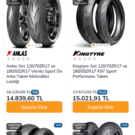
HIZLI
HIZLI
TESLİMAT
TESLİMAT
Anlas Set 120/70ZR17 ve
Kingtyre Set 120/70ZR17 ve
180/55ZR17 Viento Sport Ön
180/55ZR17 K97 Sport
Arka Takım Motosiklet
Performans Takım
Lastiği
16.130,00 TL
17.672,83 TL
%8
%15
14.839,60 TL
15.021,91 TL
Sepete Ekle
Sepete Ekle
ÜCRETSİZ
YENİ
ÜCRETSİZ
YENİ
KARGO
KARGO
HIZLI
HIZLI