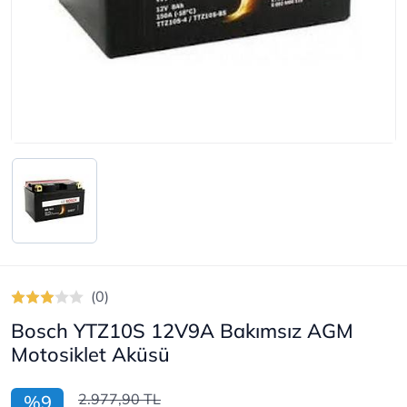
(0)
Bosch YTZ10S 12V9A Bakımsız AGM
Motosiklet Aküsü
2.977,90 TL
%9