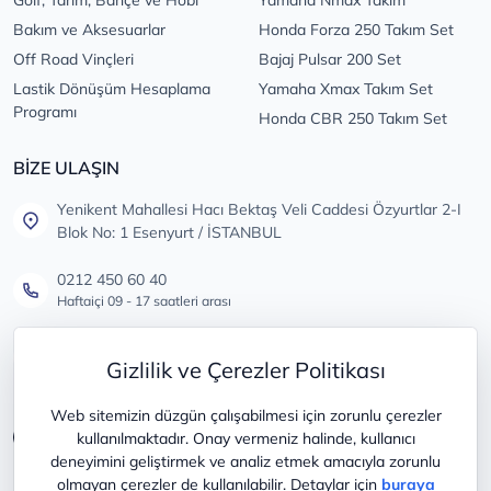
Bakım ve Aksesuarlar
Honda Forza 250 Takım Set
Off Road Vinçleri
Bajaj Pulsar 200 Set
Lastik Dönüşüm Hesaplama
Yamaha Xmax Takım Set
Programı
Honda CBR 250 Takım Set
BİZE ULAŞIN
Yenikent Mahallesi Hacı Bektaş Veli Caddesi Özyurtlar 2-I
Blok No: 1 Esenyurt / İSTANBUL
0212 450 60 40
Haftaiçi 09 - 17 saatleri arası
info@lastikdeposu.com.tr
Gizlilik ve Çerezler Politikası
Tüm öneri ve şikayetleriniz için
Web sitemizin düzgün çalışabilmesi için zorunlu çerezler
kullanılmaktadır. Onay vermeniz halinde, kullanıcı
deneyimini geliştirmek ve analiz etmek amacıyla zorunlu
olmayan çerezler de kullanılabilir. Detaylar için
buraya