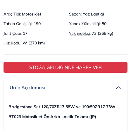
Araç Tipi
:
Motosiklet
Sezon
:
Yaz Lastiği
Taban Genişliği
:
190
Yanak Yüksekliği
:
50
Jant Çapı
:
17
Yük indeksi
:
73 (365 kg)
Hız Kodu
:
W (270 km)
STOĞA GELDİĞİNDE HABER VER
Ürün Açıklaması
Brıdgestone Set 120/70ZR17 58W ve 190/50ZR17 73W
BT023 Motosiklet Ön Arka Lastik Takımı (JP)