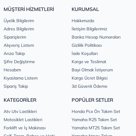
MÜŞTERİ HİZMETLERİ
KURUMSAL
Üyelik Bilgilerim
Hakkımızda
Adres Bilgilerim
İletişim Bilgilerimiz
Siparişlerim
Banka Hesap Numaraları
Alışveriş Listem
Gizlilik Politikası
Arıza Takip
İade Koşulları
Şifre Değiştirme
Kargo ve Teslimat
Hesabım
Bayi Olmak İstiyorum
Kıyaslama Listem
Kargo Ücret Bilgisi
Sipariş Takip
3d Güvenli Ödeme
KATEGORİLER
POPÜLER SETLER
Atv Utv Lastikleri
Honda Pcx Ön Takım Set
Motosiklet Lastikleri
Yamaha R25 Takım Set
Forklift ve İş Makinası
Yamaha MT25 Takım Set
Golf, Tarım, Bahçe ve Hobi
Yamaha Nmax Takım