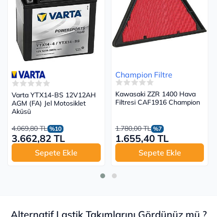
Champion Filtre
Kawasaki ZZR 1400 Hava
Varta YTX14-BS 12V12AH
Filtresi CAF1916 Champion
AGM (FA) Jel Motosiklet
Aküsü
4.069,80 TL
1.780,00 TL
%10
%7
3.662,82 TL
1.655,40 TL
Sepete Ekle
Sepete Ekle
Alternatif Lastik Takımlarını Gördünüz mü ?