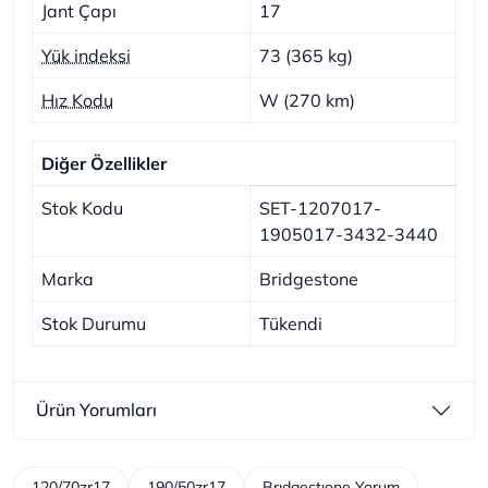
Jant Çapı
17
Yük indeksi
73 (365 kg)
Hız Kodu
W (270 km)
Diğer Özellikler
Stok Kodu
SET-1207017-
1905017-3432-3440
Marka
Bridgestone
Stok Durumu
Tükendi
Ürün Yorumları
120/70zr17
190/50zr17
Brıdgestıone Yorum