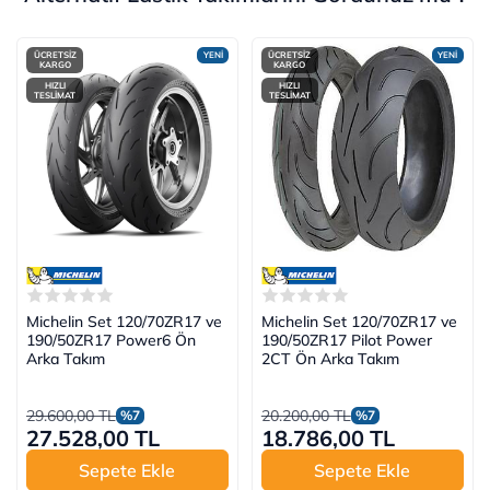
ÜCRETSİZ
YENİ
ÜCRETSİZ
YENİ
KARGO
KARGO
HIZLI
HIZLI
TESLİMAT
TESLİMAT
Michelin Set 120/70ZR17 ve
Michelin Set 120/70ZR17 ve
190/50ZR17 Power6 Ön
190/50ZR17 Pilot Power
Arka Takım
2CT Ön Arka Takım
29.600,00 TL
20.200,00 TL
%7
%7
27.528,00 TL
18.786,00 TL
Sepete Ekle
Sepete Ekle