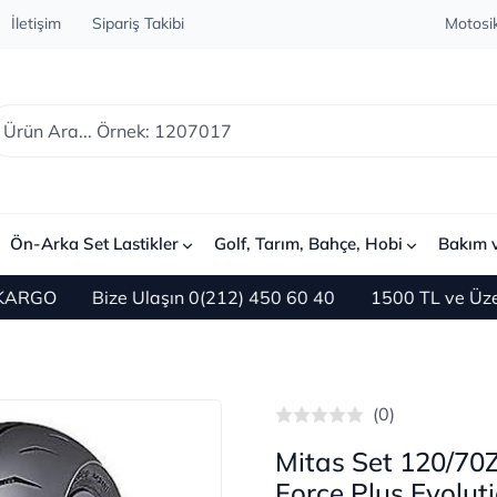
İletişim
Sipariş Takibi
Motosik
Ön-Arka Set Lastikler
Golf, Tarım, Bahçe, Hobi
Bakım 
Bize Ulaşın 0(212) 450 60 40
1500 TL ve Üzeri Alış
(0)
Mitas Set 120/70
Force Plus Evolut