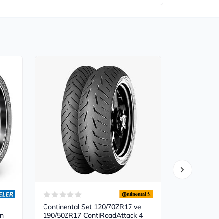
ÜCRETSİZ
KARGO
Continental Set 120/70ZR17 ve
Bridgeston
Ön
190/50ZR17 ContiRoadAttack 4
190/50ZR17