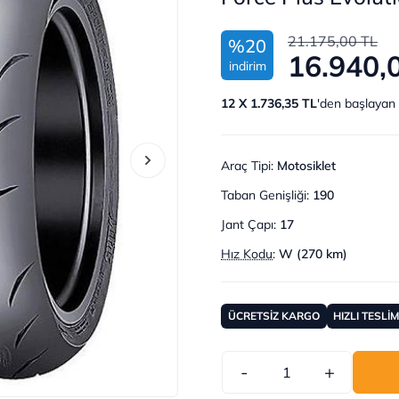
21.175,00 TL
%20
16.940,
indirim
12 X 1.736,35 TL
'den başlayan 
Araç Tipi
:
Motosiklet
Taban Genişliği
:
190
Jant Çapı
:
17
Hız Kodu
:
W (270 km)
ÜCRETSİZ KARGO
HIZLI TESLİ
-
+