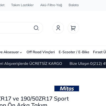
let
Takım Lastikler
Akü-Filtre-Yağ
Balata
ve Aksesuar
Off Road Vinçleri
E-Scooter / E-Bike
Fırsat Ü
verişlerde ÜCRETSİZ KARGO
Bize Ulaşın 0(212) 450 60 4
ZR17 ve 190/50ZR17 Sport
ion Ön Arka Takım