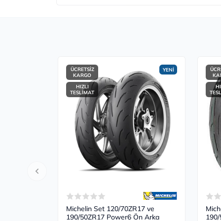
ÜCRETSİZ
ÜCR
YENİ
KARGO
KA
HIZLI
HI
TESLİMAT
TES
Michelin Set 120/70ZR17 ve
Mich
190/50ZR17 Power6 Ön Arka
190/