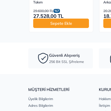
Takım
Arka
29.600,00 TL
20.2
%7
27.528,00 TL
18.
Sepete Ekle
Güvenli Alışveriş
256 Bit SSL Şifreleme
MÜŞTERİ HİZMETLERİ
KURU
Üyelik Bilgilerim
Hakkım
Adres Bilgilerim
İletişim