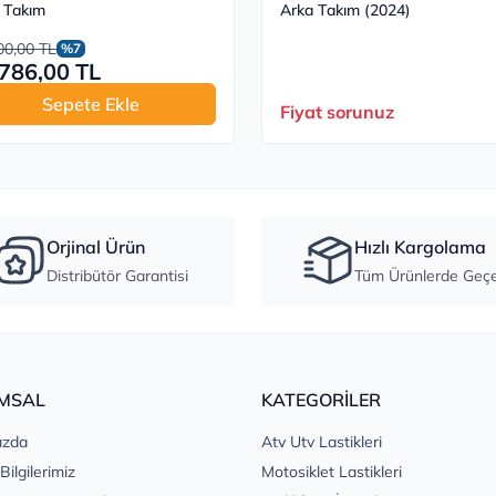
 Takım
Arka Takım (2024)
00,00 TL
%7
786,00 TL
Sepete Ekle
Fiyat sorunuz
Orjinal Ürün
Hızlı Kargolama
Distribütör Garantisi
Tüm Ürünlerde Geçer
MSAL
KATEGORİLER
ızda
Atv Utv Lastikleri
 Bilgilerimiz
Motosiklet Lastikleri