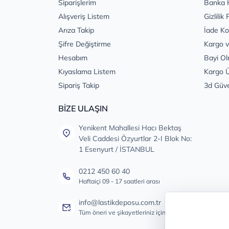
Siparişlerim
Banka 
Alışveriş Listem
Gizlilik 
Arıza Takip
İade Ko
Şifre Değiştirme
Kargo v
Hesabım
Bayi Ol
Kıyaslama Listem
Kargo Ü
Sipariş Takip
3d Güv
BİZE ULAŞIN
Yenikent Mahallesi Hacı Bektaş
Veli Caddesi Özyurtlar 2-I Blok No:
1 Esenyurt / İSTANBUL
0212 450 60 40
Haftaiçi 09 - 17 saatleri arası
info@lastikdeposu.com.tr
Tüm öneri ve şikayetleriniz için