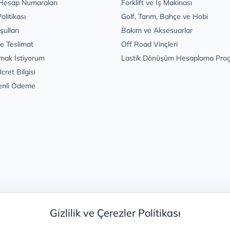
Hesap Numaraları
Forklift ve İş Makinası
Politikası
Golf, Tarım, Bahçe ve Hobi
şulları
Bakım ve Aksesuarlar
e Teslimat
Off Road Vinçleri
mak İstiyorum
Lastik Dönüşüm Hesaplama Pro
cret Bilgisi
enli Ödeme
Gizlilik ve Çerezler Politikası