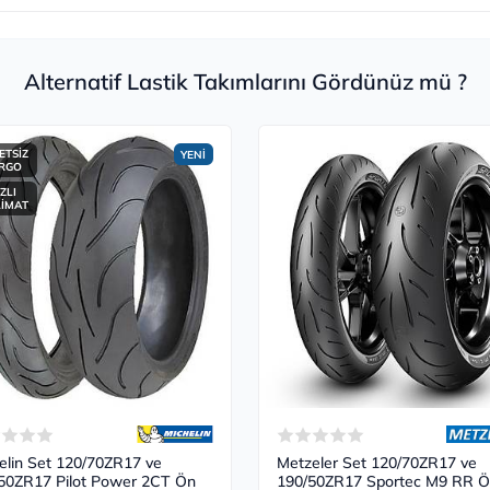
Alternatif Lastik Takımlarını Gördünüz mü ?
ETSİZ
YENİ
RGO
ZLI
LİMAT
elin Set 120/70ZR17 ve
Metzeler Set 120/70ZR17 ve
50ZR17 Pilot Power 2CT Ön
190/50ZR17 Sportec M9 RR 