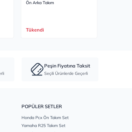
Ön Arka Takım
Takım
35.659,00 T
30.310,
S
Tükendi
Peşin Fiyatına Taksit
li
Seçili Ürünlerde Geçerli
POPÜLER SETLER
Honda Pcx Ön Takım Set
Yamaha R25 Takım Set