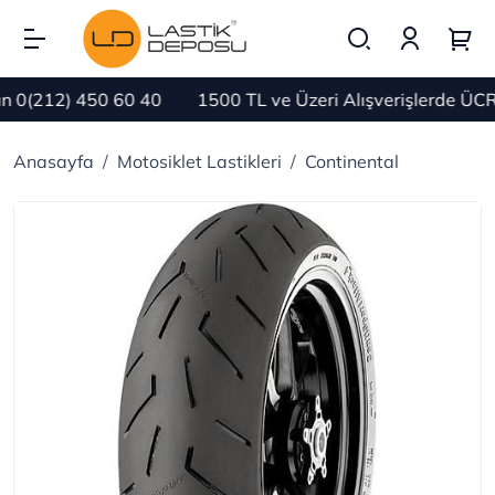
0(212) 450 60 40
1500 TL ve Üzeri Alışverişlerde ÜCR
Anasayfa
Motosiklet Lastikleri
Continental