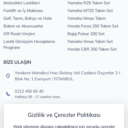
Motosiklet Lastikleri
Yamaha R25 Takım Set
Forklift ve İş Makinası
Yamaha MT25 Takım Set
Golf, Tarım, Bahçe ve Hobi
Yamaha Nmax Takım
Bakım ve Aksesuarlar
Honda Forza 250 Takım Set
Off Road Vinçleri
Bajaj Pulsar 200 Set
Lastik Dönüşüm Hesaplama
Yamaha Xmax Takım Set
Programı
Honda CBR 250 Takım Set
BİZE ULAŞIN
Yenikent Mahallesi Hacı Bektaş Veli Caddesi Özyurtlar 2-I
Blok No: 1 Esenyurt / İSTANBUL
0212 450 60 40
Haftaiçi 09 - 17 saatleri arası
info@lastikdeposu.com.tr
Gizlilik ve Çerezler Politikası
Tüm öneri ve şikayetleriniz için
Web sitemizin düzgün çalışabilmesi için zorunlu çerezler