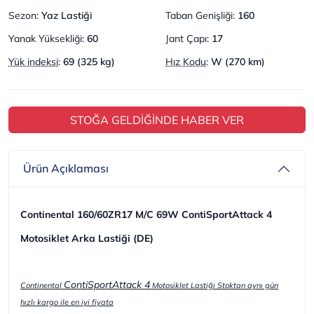
Sezon
:
Yaz Lastiği
Taban Genişliği
:
160
Yanak Yüksekliği
:
60
Jant Çapı
:
17
Yük indeksi
:
69 (325 kg)
Hız Kodu
:
W (270 km)
STOĞA GELDİĞİNDE HABER VER
Ürün Açıklaması
Continental 160/60ZR17 M/C 69W ContiSportAttack 4
Motosiklet Arka Lastiği (DE)
ContiSportAttack 4
Continental
Motosiklet Lastiği Stoktan aynı gün
hızlı kargo ile en iyi fiyata