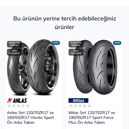
Bu ürünün yerine tercih edebileceğiniz
ürünler
ÜCRETSİZ
YENİ
ÜCRETSİZ
YENİ
KARGO
KARGO
HIZLI
HIZLI
TESLİMAT
TESLİMAT
Anlas Set 120/70ZR17 ve
Mitas Set 120/70ZR17 ve
190/55ZR17 Viento Sport
190/55ZR17 Sport Force
Ön Arka Takım
Plus Ön Arka Takım