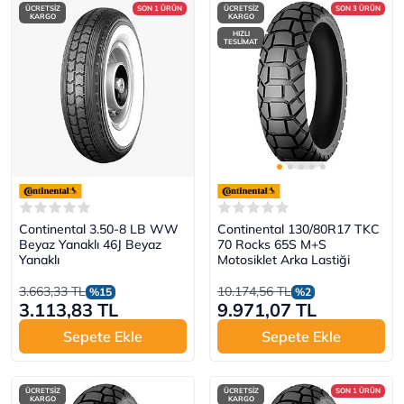
ÜCRETSİZ
SON 1 ÜRÜN
ÜCRETSİZ
SON 3 ÜRÜN
KARGO
KARGO
HIZLI
TESLİMAT
Continental 3.50-8 LB WW
Continental 130/80R17 TKC
Beyaz Yanaklı 46J Beyaz
70 Rocks 65S M+S
Yanaklı
Motosiklet Arka Lastiği
3.663,33 TL
10.174,56 TL
%15
%2
3.113,83 TL
9.971,07 TL
Sepete Ekle
Sepete Ekle
ÜCRETSİZ
ÜCRETSİZ
SON 1 ÜRÜN
KARGO
KARGO