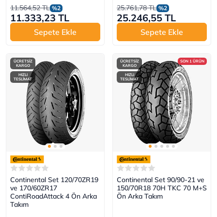
11.564,52 TL
25.761,78 TL
%2
%2
11.333,23 TL
25.246,55 TL
Sepete Ekle
Sepete Ekle
ÜCRETSİZ
ÜCRETSİZ
SON 1 ÜRÜN
KARGO
KARGO
HIZLI
HIZLI
TESLİMAT
TESLİMAT
Continental Set 120/70ZR19
Continental Set 90/90-21 ve
ve 170/60ZR17
150/70R18 70H TKC 70 M+S
ContiRoadAttack 4 Ön Arka
Ön Arka Takım
Takım