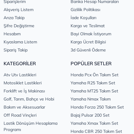
Siparişlerim
Banka Hesap Numaraları
Alışveriş Listem
Gizlilik Politikası
Arıza Takip
İade Koşulları
Şifre Değiştirme
Kargo ve Teslimat
Hesabım
Bayi Olmak İstiyorum
Kıyaslama Listem
Kargo Ücret Bilgisi
Sipariş Takip
3d Güvenli Ödeme
KATEGORİLER
POPÜLER SETLER
Atv Utv Lastikleri
Honda Pcx Ön Takım Set
Motosiklet Lastikleri
Yamaha R25 Takım Set
Forklift ve İş Makinası
Yamaha MT25 Takım Set
Golf, Tarım, Bahçe ve Hobi
Yamaha Nmax Takım
Bakım ve Aksesuarlar
Honda Forza 250 Takım Set
Off Road Vinçleri
Bajaj Pulsar 200 Set
Lastik Dönüşüm Hesaplama
Yamaha Xmax Takım Set
Programı
Honda CBR 250 Takım Set