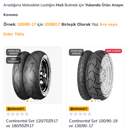
Aradığınız Motosiklet Lastiğini
Hızlı
Bulmak için
Yukarıda Ürün Arayın
Kısmına
Örnek:
100/80-17
için
1008017
Birleşik Olarak
Yaz
Ara veya
Enter Tıkla
ÜCRETSİZ
ÜCRETSİZ
SON 2 ÜRÜN
KARGO
KARGO
HIZLI
TESLİMAT
Continental Set 120/70ZR17
Continental Set 100/90-19
ve 180/55ZR17
ve 130/80-17