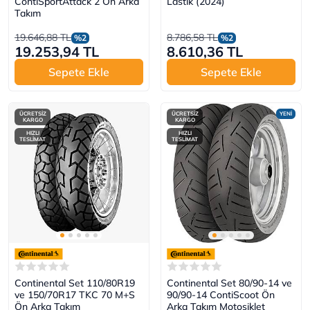
ContiSportAttack 2 Ön Arka
Lastik (2024)
Takım
19.646,88 TL
8.786,58 TL
%2
%2
19.253,94 TL
8.610,36 TL
Sepete Ekle
Sepete Ekle
ÜCRETSİZ
ÜCRETSİZ
YENİ
KARGO
KARGO
HIZLI
HIZLI
TESLİMAT
TESLİMAT
Continental Set 110/80R19
Continental Set 80/90-14 ve
ve 150/70R17 TKC 70 M+S
90/90-14 ContiScoot Ön
Ön Arka Takım
Arka Takım Motosiklet