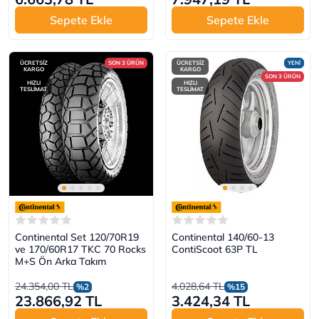
Sepete Ekle
Sepete Ekle
ÜCRETSİZ
SON 3 ÜRÜN
ÜCRETSİZ
YENİ
KARGO
KARGO
SON 3 ÜRÜN
HIZLI
HIZLI
TESLİMAT
TESLİMAT
Continental Set 120/70R19
Continental 140/60-13
ve 170/60R17 TKC 70 Rocks
ContiScoot 63P TL
M+S Ön Arka Takım
24.354,00 TL
4.028,64 TL
%2
%15
23.866,92 TL
3.424,34 TL