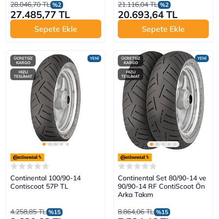
28.046,70 TL
21.116,04 TL
%2
%2
27.485,77 TL
20.693,64 TL
Sepete Ekle
Sepete Ekle
ÜCRETSİZ
YENİ
ÜCRETSİZ
YENİ
KARGO
KARGO
HIZLI
HIZLI
TESLİMAT
TESLİMAT
Continental 100/90-14
Continental Set 80/90-14 ve
Contiscoot 57P TL
90/90-14 RF ContiScoot Ön
Arka Takım
4.258,85 TL
8.864,06 TL
%15
%15