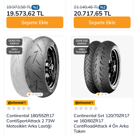
19.973,58 TL
21.140,46 TL
%2
%2
19.573,62 TL
20.717,65 TL
Sepete Ekle
Sepete Ekle
ÜCRETSİZ
ÜCRETSİZ
KARGO
KARGO
HIZLI
HIZLI
TESLİMAT
TESLİMAT
Continental 180/55ZR17
Continental Set 120/70ZR17
ContiSportAttack 2 73W
ve 160/60ZR17
Motosiklet Arka Lastiği
ContiRoadAttack 4 Ön Arka
Takım