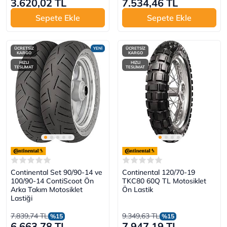
3.620,02 TL
7.534,46 TL
Sepete Ekle
Sepete Ekle
ÜCRETSİZ
YENİ
ÜCRETSİZ
KARGO
KARGO
HIZLI
HIZLI
TESLİMAT
TESLİMAT
Continental Set 90/90-14 ve
Continental 120/70-19
100/90-14 ContiScoot Ön
TKC80 60Q TL Motosiklet
Arka Takım Motosiklet
Ön Lastik
Lastiği
7.839,74 TL
9.349,63 TL
%15
%15
6.663,78 TL
7.947,19 TL