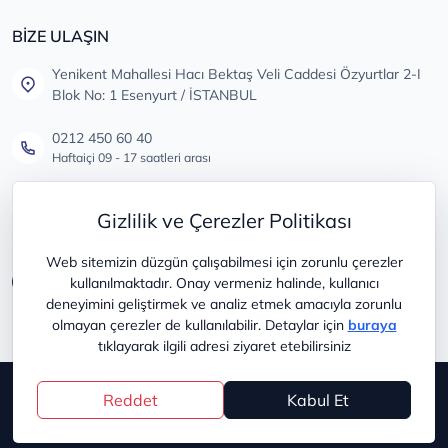
BİZE ULAŞIN
Yenikent Mahallesi Hacı Bektaş Veli Caddesi Özyurtlar 2-I
Blok No: 1 Esenyurt / İSTANBUL
0212 450 60 40
Haftaiçi 09 - 17 saatleri arası
info@lastikdeposu.com.tr
Gizlilik ve Çerezler Politikası
Tüm öneri ve şikayetleriniz için
Web sitemizin düzgün çalışabilmesi için zorunlu çerezler
kullanılmaktadır. Onay vermeniz halinde, kullanıcı
deneyimini geliştirmek ve analiz etmek amacıyla zorunlu
olmayan çerezler de kullanılabilir. Detaylar için
buraya
tıklayarak ilgili adresi ziyaret etebilirsiniz
Copyright © 2025
lastikdeposu
Reddet
Kabul Et
®
PlatinMarket
E-Ticaret Sistemi
İle Hazırlanmıştır.