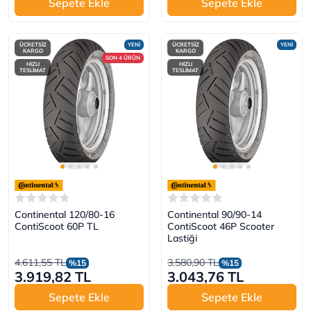
Sepete Ekle
Sepete Ekle
ÜCRETSİZ
YENİ
ÜCRETSİZ
YENİ
KARGO
KARGO
SON 4 ÜRÜN
HIZLI
HIZLI
TESLİMAT
TESLİMAT
Continental 120/80-16
Continental 90/90-14
ContiScoot 60P TL
ContiScoot 46P Scooter
Lastiği
4.611,55 TL
3.580,90 TL
%15
%15
3.919,82 TL
3.043,76 TL
Sepete Ekle
Sepete Ekle