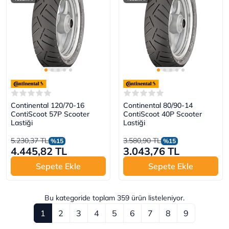
Continental 120/70-16
Continental 80/90-14
ContiScoot 57P Scooter
ContiScoot 40P Scooter
Lastiği
Lastiği
5.230,37 TL
3.580,90 TL
%15
%15
4.445,82 TL
3.043,76 TL
Sepete Ekle
Sepete Ekle
Bu kategoride toplam
359
ürün listeleniyor.
1
2
3
4
5
6
7
8
9