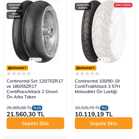
ÜCRETSİZ
ÜCRETSİZ
SON 3 ÜRÜN
KARGO
KARGO
HIZLI
TESLİMAT
Continental Set 120/70ZR17
Continental 100/90-19
ve 180/55ZR17
ContiTrailAttack 3 57H
ContiRaceAttack 2 Street
Motosiklet Ön Lastiği
Ön Arka Takım
25.365,06 TL
10.325,70 TL
%15
%2
21.560,30 TL
10.119,19 TL
Sepete Ekle
Sepete Ekle