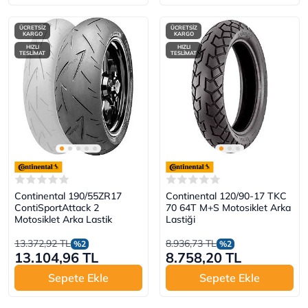
ÜCRETSİZ
ÜCRETSİZ
KARGO
KARGO
HIZLI
HIZLI
TESLİMAT
TESLİMAT
Continental 190/55ZR17
Continental 120/90-17 TKC
ContiSportAttack 2
70 64T M+S Motosiklet Arka
Motosiklet Arka Lastik
Lastiği
13.372,92 TL
8.936,73 TL
%2
%2
13.104,96 TL
8.758,20 TL
Sepete Ekle
Sepete Ekle