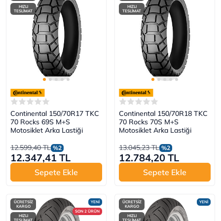
HIZLI
HIZLI
TESLİMAT
TESLİMAT
Continental 150/70R17 TKC
Continental 150/70R18 TKC
70 Rocks 69S M+S
70 Rocks 70S M+S
Motosiklet Arka Lastiği
Motosiklet Arka Lastiği
12.599,40 TL
13.045,23 TL
%2
%2
12.347,41 TL
12.784,20 TL
Sepete Ekle
Sepete Ekle
ÜCRETSİZ
YENİ
ÜCRETSİZ
YENİ
KARGO
KARGO
SON 2 ÜRÜN
HIZLI
HIZLI
TESLİMAT
TESLİMAT