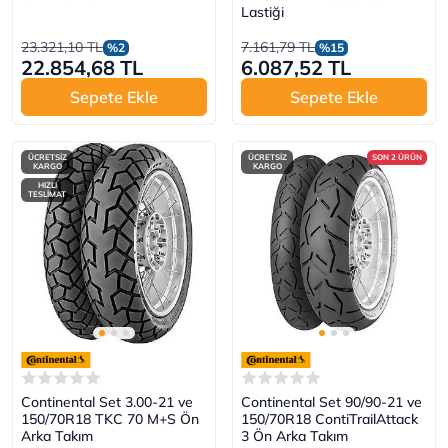
Lastiği
23.321,10 TL
7.161,79 TL
%2
%15
22.854,68 TL
6.087,52 TL
Sepete Ekle
Sepete Ekle
ÜCRETSİZ
ÜCRETSİZ
SON 2 ÜRÜN
KARGO
KARGO
HIZLI
TESLİMAT
Continental Set 3.00-21 ve
Continental Set 90/90-21 ve
150/70R18 TKC 70 M+S Ön
150/70R18 ContiTrailAttack
Arka Takım
3 Ön Arka Takım