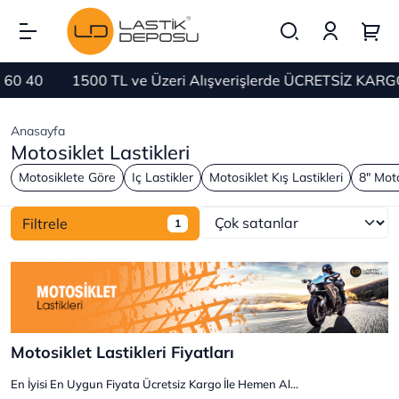
1500 TL ve Üzeri Alışverişlerde ÜCRETSİZ KARGO
Bi
Anasayfa
Motosiklet Lastikleri
Motosiklete Göre
Iç Lastikler
Motosiklet Kış Lastikleri
8" Moto
Filtrele
1
Motosiklet Lastikleri Fiyatları
En İyisi En Uygun Fiyata Ücretsiz Kargo İle Hemen Al...