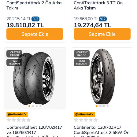
ContiSportAttack 2 Ön Arka
ContiTrailAttack 3 TT Ön
Takım
Arka Takım
20.215,14 TL
19.668,00 TL
%2
%2
19.810,82 TL
19.274,64 TL
Sepete Ekle
Sepete Ekle
ÜCRETSİZ
ÜCRETSİZ
KARGO
KARGO
HIZLI
HIZLI
TESLİMAT
TESLİMAT
Continental Set 120/70ZR17
Continental 120/70ZR17
ve 160/60ZR17
ContiSportAttack 2 58W Ön