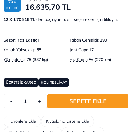
%2
16.635,70 TL
indirim
12 X 1.705,16 TL
'den başlayan taksit seçenekleri için
tıklayın.
Sezon
:
Yaz Lastiği
Taban Genişliği
:
190
Yanak Yüksekliği
:
55
Jant Çapı
:
17
Yük indeksi
:
75 (387 kg)
Hız Kodu
:
W (270 km)
ÜCRETSİZ KARGO
HIZLI TESLİMAT
-
+
SEPETE EKLE
Favorilere Ekle
Kıyaslama Listene Ekle