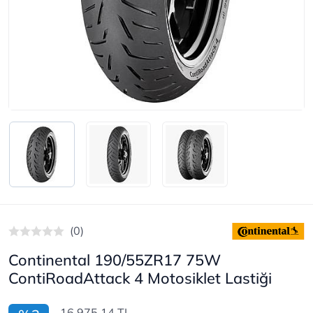
(0)
Continental 190/55ZR17 75W
ContiRoadAttack 4 Motosiklet Lastiği
16.975,14 TL