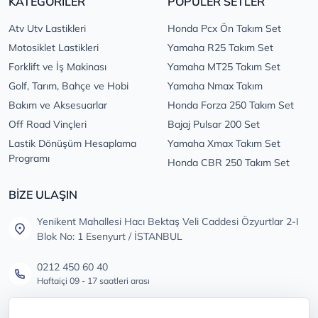
KATEGORİLER
POPÜLER SETLER
Atv Utv Lastikleri
Honda Pcx Ön Takım Set
Motosiklet Lastikleri
Yamaha R25 Takım Set
Forklift ve İş Makinası
Yamaha MT25 Takım Set
Golf, Tarım, Bahçe ve Hobi
Yamaha Nmax Takım
Bakım ve Aksesuarlar
Honda Forza 250 Takım Set
Off Road Vinçleri
Bajaj Pulsar 200 Set
Lastik Dönüşüm Hesaplama
Yamaha Xmax Takım Set
Programı
Honda CBR 250 Takım Set
BİZE ULAŞIN
Yenikent Mahallesi Hacı Bektaş Veli Caddesi Özyurtlar 2-I
Blok No: 1 Esenyurt / İSTANBUL
0212 450 60 40
Haftaiçi 09 - 17 saatleri arası
info@lastikdeposu.com.tr