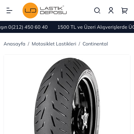
n 0(212) 450 60 40
1500 TL ve Üzeri Alışverişlerde ÜC
Anasayfa
Motosiklet Lastikleri
Continental