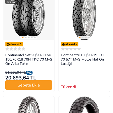
HIZLI
TESLİMAT
Continental Set 90/90-21 ve
Continental 100/90-19 TKC
150/70R18 70H TKC 70 M+S
70 57T M+S Motosiklet Ön
Ön Arka Takım
Lastiği
21.116,04 TL
%2
20.693,64 TL
Sepete Ekle
Tükendi