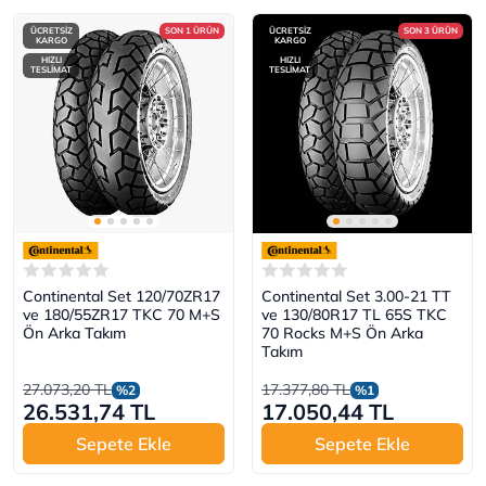
ÜCRETSİZ
SON 1 ÜRÜN
ÜCRETSİZ
SON 3 ÜRÜN
KARGO
KARGO
HIZLI
HIZLI
TESLİMAT
TESLİMAT
Continental Set 120/70ZR17
Continental Set 3.00-21 TT
ve 180/55ZR17 TKC 70 M+S
ve 130/80R17 TL 65S TKC
Ön Arka Takım
70 Rocks M+S Ön Arka
Takım
27.073,20 TL
17.377,80 TL
%2
%1
26.531,74 TL
17.050,44 TL
Sepete Ekle
Sepete Ekle