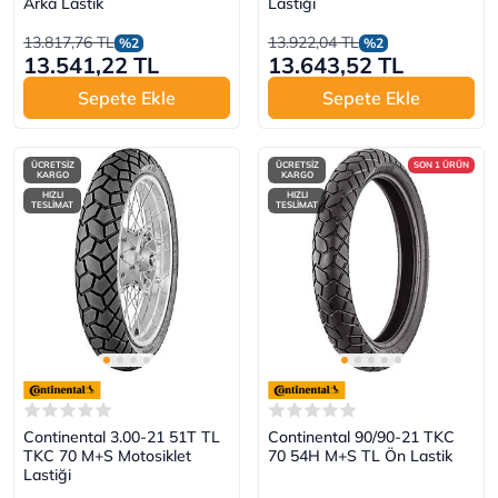
Arka Lastik
Lastiği
13.817,76 TL
13.922,04 TL
%2
%2
13.541,22 TL
13.643,52 TL
Sepete Ekle
Sepete Ekle
ÜCRETSİZ
ÜCRETSİZ
SON 1 ÜRÜN
KARGO
KARGO
HIZLI
HIZLI
TESLİMAT
TESLİMAT
Continental 3.00-21 51T TL
Continental 90/90-21 TKC
TKC 70 M+S Motosiklet
70 54H M+S TL Ön Lastik
Lastiği