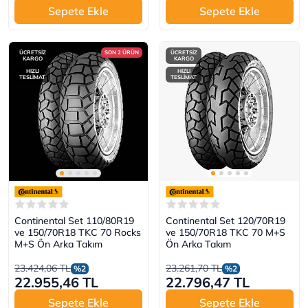
Sepete Ekle
Sepete Ekle
ÜCRETSİZ
SON 2 ÜRÜN
ÜCRETSİZ
KARGO
KARGO
HIZLI
HIZLI
TESLİMAT
TESLİMAT
Continental Set 110/80R19
Continental Set 120/70R19
ve 150/70R18 TKC 70 Rocks
ve 150/70R18 TKC 70 M+S
M+S Ön Arka Takım
Ön Arka Takım
23.424,06 TL
23.261,70 TL
%2
%2
22.955,46 TL
22.796,47 TL
Sepete Ekle
Sepete Ekle