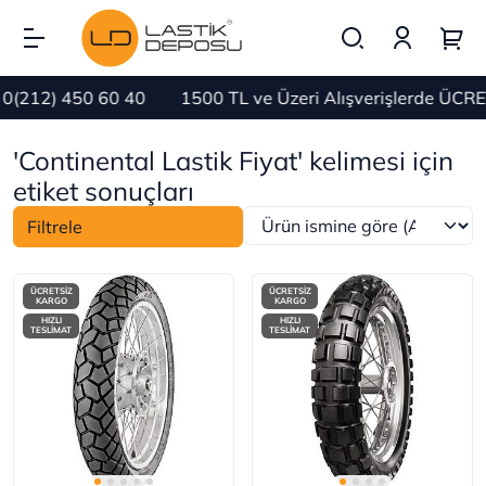
) 450 60 40
1500 TL ve Üzeri Alışverişlerde ÜCRETSİZ 
'Continental Lastik Fiyat' kelimesi için
etiket sonuçları
Filtrele
ÜCRETSİZ
ÜCRETSİZ
KARGO
KARGO
HIZLI
HIZLI
TESLİMAT
TESLİMAT