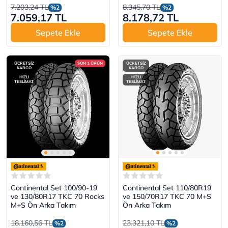
7.203,24 TL
8.345,70 TL
%2
%2
7.059,17 TL
8.178,72 TL
Sepete Ekle
Sepete Ekle
ÜCRETSİZ
SON 1 ÜRÜN
ÜCRETSİZ
KARGO
KARGO
HIZLI
HIZLI
TESLİMAT
TESLİMAT
Continental Set 100/90-19
Continental Set 110/80R19
ve 130/80R17 TKC 70 Rocks
ve 150/70R17 TKC 70 M+S
M+S Ön Arka Takım
Ön Arka Takım
18.160,56 TL
23.321,10 TL
%2
%2