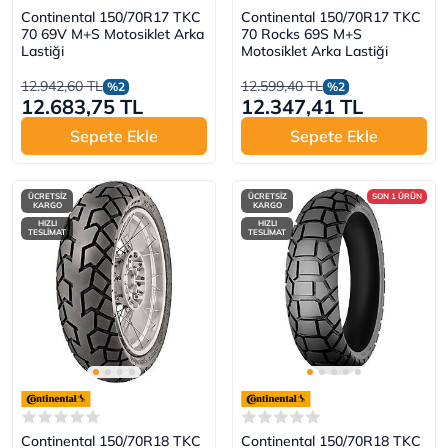
Continental 150/70R17 TKC
Continental 150/70R17 TKC
70 69V M+S Motosiklet Arka
70 Rocks 69S M+S
Lastiği
Motosiklet Arka Lastiği
12.942,60 TL
12.599,40 TL
%2
%2
12.683,75 TL
12.347,41 TL
Sepete Ekle
Sepete Ekle
ÜCRETSİZ
ÜCRETSİZ
SON 1 ÜRÜN
KARGO
KARGO
HIZLI
HIZLI
TESLİMAT
TESLİMAT
Continental 150/70R18 TKC
Continental 150/70R18 TKC