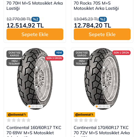
70 70H M+S Motosiklet Arka
70 Rocks 70S M+S
Lastiği
Motosiklet Arka Lastiği
12.770,08 TL
13.045,23 TL
%2
%2
12.514,92 TL
12.784,20 TL
Sepete Ekle
Sepete Ekle
ÜCRETSİZ
YENİ
ÜCRETSİZ
SON 1 ÜRÜN
KARGO
KARGO
SON 3 ÜRÜN
HIZLI
HIZLI
TESLİMAT
TESLİMAT
Continental 160/60R17 TKC
Continental 170/60R17 TKC
70 69W M+S Motosiklet
70 72V M+S Motosiklet Arka