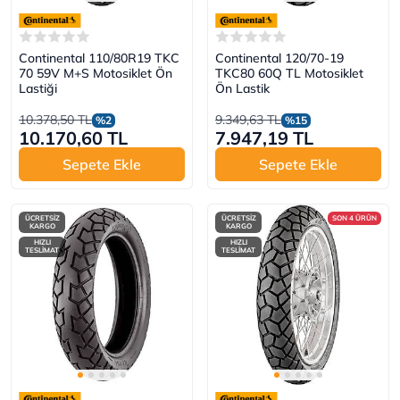
Continental 110/80R19 TKC
Continental 120/70-19
70 59V M+S Motosiklet Ön
TKC80 60Q TL Motosiklet
Lastiği
Ön Lastik
10.378,50 TL
9.349,63 TL
%2
%15
10.170,60 TL
7.947,19 TL
Sepete Ekle
Sepete Ekle
ÜCRETSİZ
ÜCRETSİZ
SON 4 ÜRÜN
KARGO
KARGO
HIZLI
HIZLI
TESLİMAT
TESLİMAT