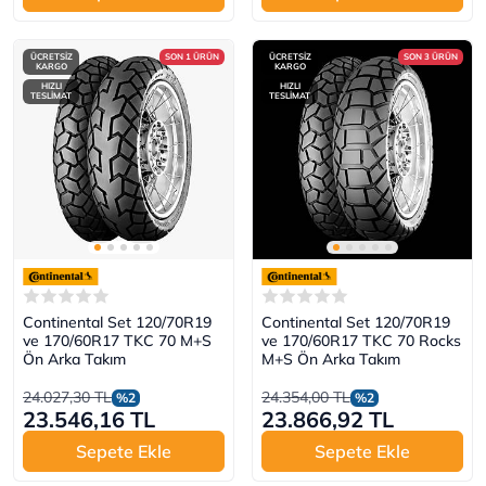
ÜCRETSİZ
SON 1 ÜRÜN
ÜCRETSİZ
SON 3 ÜRÜN
KARGO
KARGO
HIZLI
HIZLI
TESLİMAT
TESLİMAT
Continental Set 120/70R19
Continental Set 120/70R19
ve 170/60R17 TKC 70 M+S
ve 170/60R17 TKC 70 Rocks
Ön Arka Takım
M+S Ön Arka Takım
24.027,30 TL
24.354,00 TL
%2
%2
23.546,16 TL
23.866,92 TL
Sepete Ekle
Sepete Ekle