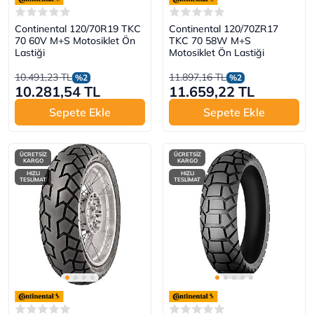
Continental 120/70R19 TKC
Continental 120/70ZR17
70 60V M+S Motosiklet Ön
TKC 70 58W M+S
Lastiği
Motosiklet Ön Lastiği
10.491,23 TL
11.897,16 TL
%2
%2
10.281,54 TL
11.659,22 TL
Sepete Ekle
Sepete Ekle
ÜCRETSİZ
ÜCRETSİZ
KARGO
KARGO
HIZLI
HIZLI
TESLİMAT
TESLİMAT