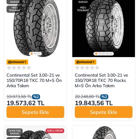
KARGO
KARGO
HIZLI
HIZLI
TESLİMAT
TESLİMAT
Continental Set 3.00-21 ve
Continental Set 3.00-21 ve
150/70R18 TKC 70 M+S Ön
150/70R18 TKC 70 Rocks
Arka Takım
M+S Ön Arka Takım
19.973,58 TL
20.248,80 TL
%2
%2
19.573,62 TL
19.843,56 TL
Sepete Ekle
Sepete Ekle
ÜCRETSİZ
SON 1 ÜRÜN
KARGO