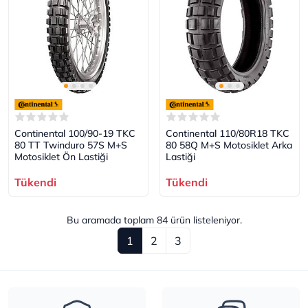
Continental 100/90-19 TKC
Continental 110/80R18 TKC
80 TT Twinduro 57S M+S
80 58Q M+S Motosiklet Arka
Motosiklet Ön Lastiği
Lastiği
Tükendi
Tükendi
Bu aramada toplam
84
ürün listeleniyor.
1
2
3