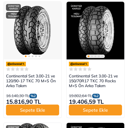
ÜCRETSİZ
ÜCRETSİZ
KARGO
KARGO
HIZLI
HIZLI
TESLİMAT
TESLİMAT
Continental Set 3.00-21 ve
Continental Set 3.00-21 ve
120/90-17 TKC 70 M+S Ön
150/70R17 TKC 70 Rocks
Arka Takım
M+S Ön Arka Takım
16.140,30 TL
19.802,64 TL
%2
%2
15.816,90 TL
19.406,59 TL
Sepete Ekle
Sepete Ekle
ÜCRETSİZ
ÜCRETSİZ