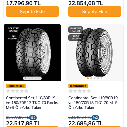
17.796,90 TL
22.854,68 TL
Sepete Ekle
Sepete Ekle
ÜCRETSİZ
ÜCRETSİZ
KARGO
KARGO
HIZLI
HIZLI
TESLİMAT
TESLİMAT
Continental Set 110/80R19
Continental Set 110/80R19
ve 150/70R17 TKC 70 Rocks
ve 150/70R18 TKC 70 M+S
M+S Ön Arka Takım
Ön Arka Takım
22.977,90 TL
23.148,84 TL
%2
%2
22.517,88 TL
22.685,86 TL