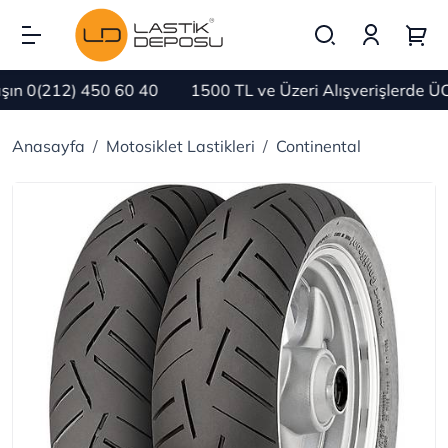
n 0(212) 450 60 40
1500 TL ve Üzeri Alışverişlerde ÜC
Anasayfa
Motosiklet Lastikleri
Continental