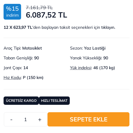
7.161,79 TL
%15
6.087,52 TL
indirim
12 X 623,97 TL
'den başlayan taksit seçenekleri için
tıklayın.
Araç Tipi
:
Motosiklet
Sezon
:
Yaz Lastiği
Taban Genişliği
:
90
Yanak Yüksekliği
:
90
Jant Çapı
:
14
Yük indeksi
:
46 (170 kg)
Hız Kodu
:
P (150 km)
ÜCRETSİZ KARGO
HIZLI TESLİMAT
-
+
SEPETE EKLE