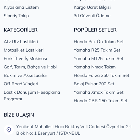
Kıyaslama Listem
Kargo Ücret Bilgisi
Sipariş Takip
3d Güvenli Ödeme
KATEGORİLER
POPÜLER SETLER
Atv Utv Lastikleri
Honda Pcx Ön Takım Set
Motosiklet Lastikleri
Yamaha R25 Takım Set
Forklift ve İş Makinası
Yamaha MT25 Takım Set
Golf, Tarım, Bahçe ve Hobi
Yamaha Nmax Takım
Bakım ve Aksesuarlar
Honda Forza 250 Takım Set
Off Road Vinçleri
Bajaj Pulsar 200 Set
Lastik Dönüşüm Hesaplama
Yamaha Xmax Takım Set
Programı
Honda CBR 250 Takım Set
BİZE ULAŞIN
Yenikent Mahallesi Hacı Bektaş Veli Caddesi Özyurtlar 2-I
Blok No: 1 Esenyurt / İSTANBUL