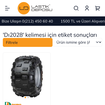
Bize Ulaşın 0(212) 450 60 40
1500 TL ve Üzeri Alışver
'Dı2028' kelimesi için etiket sonuçları
Filtrele