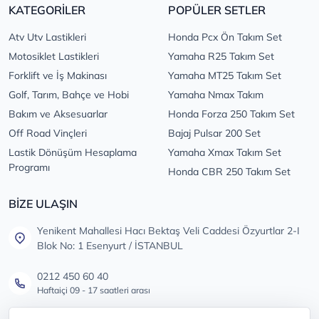
KATEGORİLER
POPÜLER SETLER
Atv Utv Lastikleri
Honda Pcx Ön Takım Set
Motosiklet Lastikleri
Yamaha R25 Takım Set
Forklift ve İş Makinası
Yamaha MT25 Takım Set
Golf, Tarım, Bahçe ve Hobi
Yamaha Nmax Takım
Bakım ve Aksesuarlar
Honda Forza 250 Takım Set
Off Road Vinçleri
Bajaj Pulsar 200 Set
Lastik Dönüşüm Hesaplama
Yamaha Xmax Takım Set
Programı
Honda CBR 250 Takım Set
BİZE ULAŞIN
Yenikent Mahallesi Hacı Bektaş Veli Caddesi Özyurtlar 2-I
Blok No: 1 Esenyurt / İSTANBUL
0212 450 60 40
Haftaiçi 09 - 17 saatleri arası