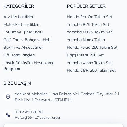
KATEGORİLER
POPÜLER SETLER
Atv Utv Lastikleri
Honda Pcx Ön Takım Set
Motosiklet Lastikleri
Yamaha R25 Takım Set
Forklift ve İş Makinası
Yamaha MT25 Takım Set
Golf, Tarım, Bahçe ve Hobi
Yamaha Nmax Takım
Bakım ve Aksesuarlar
Honda Forza 250 Takım Set
Off Road Vinçleri
Bajaj Pulsar 200 Set
Lastik Dönüşüm Hesaplama
Yamaha Xmax Takım Set
Programı
Honda CBR 250 Takım Set
BİZE ULAŞIN
Yenikent Mahallesi Hacı Bektaş Veli Caddesi Özyurtlar 2-I
Blok No: 1 Esenyurt / İSTANBUL
0212 450 60 40
Haftaiçi 09 - 17 saatleri arası