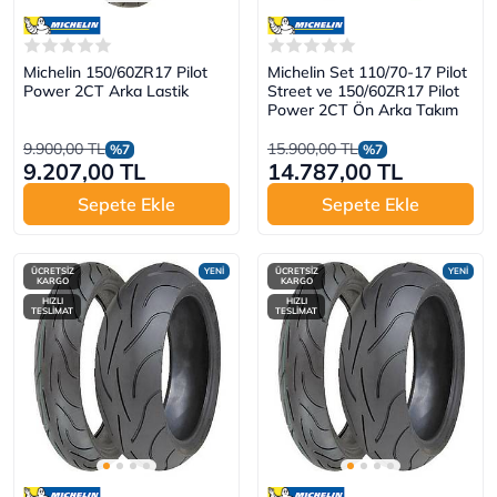
Michelin 150/60ZR17 Pilot
Michelin Set 110/70-17 Pilot
Power 2CT Arka Lastik
Street ve 150/60ZR17 Pilot
Power 2CT Ön Arka Takım
9.900,00 TL
15.900,00 TL
%7
%7
9.207,00 TL
14.787,00 TL
Sepete Ekle
Sepete Ekle
ÜCRETSİZ
YENİ
ÜCRETSİZ
YENİ
KARGO
KARGO
HIZLI
HIZLI
TESLİMAT
TESLİMAT