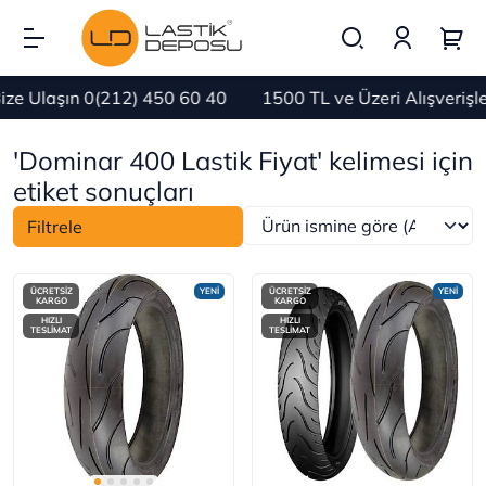
e Ulaşın 0(212) 450 60 40
1500 TL ve Üzeri Alışverişl
'Dominar 400 Lastik Fiyat' kelimesi için
etiket sonuçları
Filtrele
ÜCRETSİZ
YENİ
ÜCRETSİZ
YENİ
KARGO
KARGO
HIZLI
HIZLI
TESLİMAT
TESLİMAT