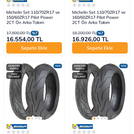
Michelin Set 110/70ZR17 ve
Michelin Set 110/70ZR17 ve
150/60ZR17 Pilot Power
160/60ZR17 Pilot Power
2CT Ön Arka Takım
2CT Ön Arka Takım
17.800,00 TL
18.200,00 TL
%7
%7
16.554,00 TL
16.926,00 TL
Sepete Ekle
Sepete Ekle
ÜCRETSİZ
YENİ
ÜCRETSİZ
YENİ
KARGO
KARGO
HIZLI
HIZLI
TESLİMAT
TESLİMAT