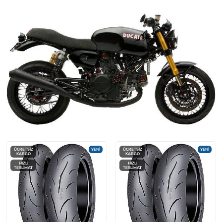
ÜCRETSİZ
YENİ
ÜCRETSİZ
YENİ
KARGO
KARGO
HIZLI
HIZLI
TESLİMAT
TESLİMAT