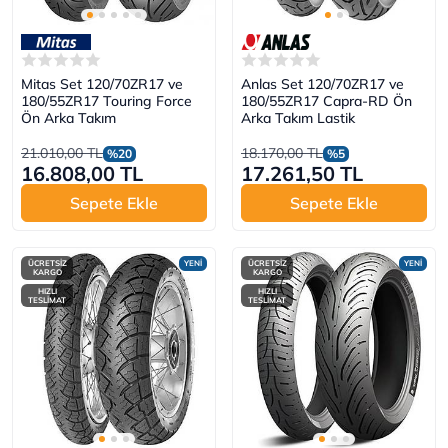
Mitas Set 120/70ZR17 ve
Anlas Set 120/70ZR17 ve
180/55ZR17 Touring Force
180/55ZR17 Capra-RD Ön
Ön Arka Takım
Arka Takım Lastik
21.010,00 TL
18.170,00 TL
%20
%5
16.808,00 TL
17.261,50 TL
Sepete Ekle
Sepete Ekle
ÜCRETSİZ
YENİ
ÜCRETSİZ
YENİ
KARGO
KARGO
HIZLI
HIZLI
TESLİMAT
TESLİMAT