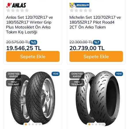
Anlas Set 120/70ZR17 ve
Michelin Set 120/70ZR17 ve
180/55ZR17 Winter Grip
180/55ZR17 Pilot Road4
Plus Motosiklet Ön Arka
2CT Ön Arka Takım
Takım Kış Lastiği
20.575,00 TL
22.300,00 TL
%5
%7
19.546,25 TL
20.739,00 TL
Sepete Ekle
Sepete Ekle
ÜCRETSİZ
YENİ
ÜCRETSİZ
YENİ
KARGO
KARGO
HIZLI
HIZLI
TESLİMAT
TESLİMAT