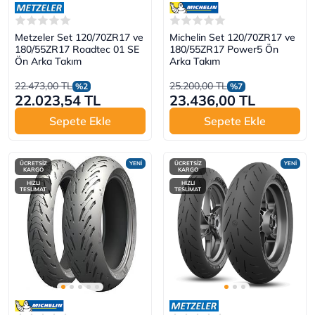
Metzeler Set 120/70ZR17 ve
Michelin Set 120/70ZR17 ve
180/55ZR17 Roadtec 01 SE
180/55ZR17 Power5 Ön
Ön Arka Takım
Arka Takım
22.473,00 TL
25.200,00 TL
%2
%7
22.023,54 TL
23.436,00 TL
Sepete Ekle
Sepete Ekle
ÜCRETSİZ
YENİ
ÜCRETSİZ
YENİ
KARGO
KARGO
HIZLI
HIZLI
TESLİMAT
TESLİMAT