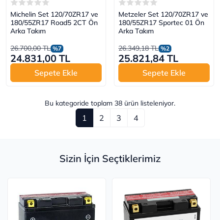
Michelin Set 120/70ZR17 ve
Metzeler Set 120/70ZR17 ve
180/55ZR17 Road5 2CT Ön
180/55ZR17 Sportec 01 Ön
Arka Takım
Arka Takım
26.700,00 TL
26.349,18 TL
%7
%2
24.831,00 TL
25.821,84 TL
Sepete Ekle
Sepete Ekle
Bu kategoride toplam
38
ürün listeleniyor.
1
2
3
4
Sizin İçin Seçtiklerimiz