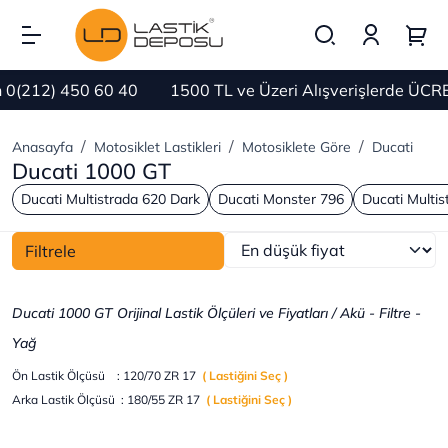
212) 450 60 40
1500 TL ve Üzeri Alışverişlerde ÜCRETS
Anasayfa
Motosiklet Lastikleri
Motosiklete Göre
Ducati
Ducati 1000 GT
Ducati Multistrada 620 Dark
Ducati Monster 796
Ducati Multi
Filtrele
Ducati 1000 GT Orijinal Lastik Ölçüleri ve Fiyatları / Akü - Filtre -
Yağ
Ön Lastik Ölçüsü : 120/70 ZR 17
( Lastiğini Seç )
Arka Lastik Ölçüsü : 180/55 ZR 17
( Lastiğini Seç )