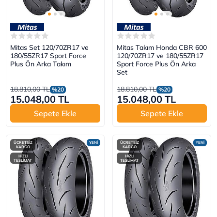
Mitas Set 120/70ZR17 ve
Mitas Takım Honda CBR 600
180/55ZR17 Sport Force
120/70ZR17 ve 180/55ZR17
Plus Ön Arka Takım
Sport Force Plus Ön Arka
Set
18.810,00 TL
18.810,00 TL
%20
%20
15.048,00 TL
15.048,00 TL
Sepete Ekle
Sepete Ekle
ÜCRETSİZ
YENİ
ÜCRETSİZ
YENİ
KARGO
KARGO
HIZLI
HIZLI
TESLİMAT
TESLİMAT