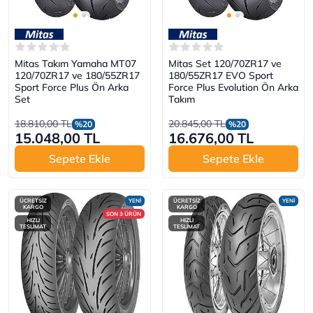
Mitas Takım Yamaha MT07
Mitas Set 120/70ZR17 ve
120/70ZR17 ve 180/55ZR17
180/55ZR17 EVO Sport
Sport Force Plus Ön Arka
Force Plus Evolution Ön Arka
Set
Takım
18.810,00 TL
20.845,00 TL
%20
%20
15.048,00 TL
16.676,00 TL
Sepete Ekle
Sepete Ekle
ÜCRETSİZ
YENİ
ÜCRETSİZ
YENİ
KARGO
KARGO
SON 3 ÜRÜN
HIZLI
HIZLI
TESLİMAT
TESLİMAT