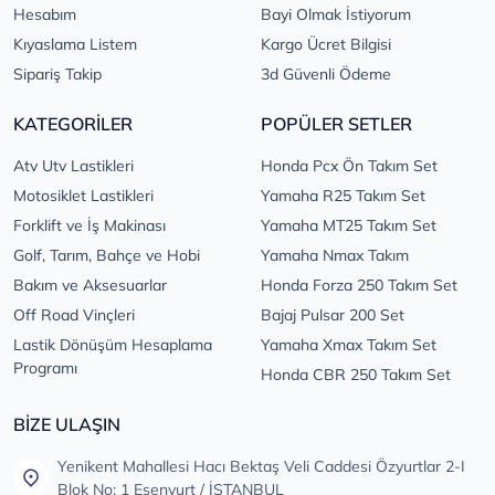
Hesabım
Bayi Olmak İstiyorum
Kıyaslama Listem
Kargo Ücret Bilgisi
Sipariş Takip
3d Güvenli Ödeme
KATEGORİLER
POPÜLER SETLER
Atv Utv Lastikleri
Honda Pcx Ön Takım Set
Motosiklet Lastikleri
Yamaha R25 Takım Set
Forklift ve İş Makinası
Yamaha MT25 Takım Set
Golf, Tarım, Bahçe ve Hobi
Yamaha Nmax Takım
Bakım ve Aksesuarlar
Honda Forza 250 Takım Set
Off Road Vinçleri
Bajaj Pulsar 200 Set
Lastik Dönüşüm Hesaplama
Yamaha Xmax Takım Set
Programı
Honda CBR 250 Takım Set
BİZE ULAŞIN
Yenikent Mahallesi Hacı Bektaş Veli Caddesi Özyurtlar 2-I
Blok No: 1 Esenyurt / İSTANBUL