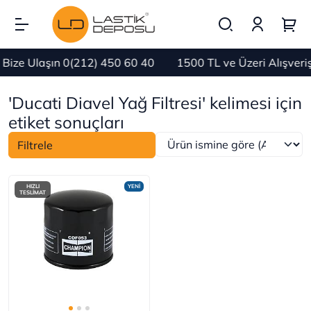
Bize Ulaşın 0(212) 450 60 40
1500 TL ve Üzeri Alışver
'Ducati Diavel Yağ Filtresi' kelimesi için
etiket sonuçları
Filtrele
HIZLI
YENİ
TESLİMAT