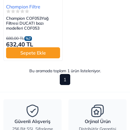
Champion Filtre
Champion COF053Yağ
Filtresi DUCATI bazı
modelleri COF053
680,00 TL
%7
632,40 TL
Sepete Ekle
Bu aramada toplam
1
ürün listeleniyor.
1
Güvenli Alışveriş
Orjinal Ürün
256 Bit SSL Şifreleme
Distribütör Garantisi