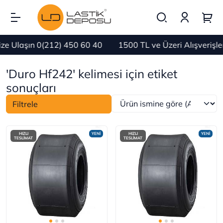
e Ulaşın 0(212) 450 60 40
1500 TL ve Üzeri Alışverişl
'Duro Hf242' kelimesi için etiket
sonuçları
Filtrele
HIZLI
YENİ
HIZLI
YENİ
TESLİMAT
TESLİMAT