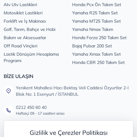
Atv Utv Lastikleri
Honda Pcx Ön Takım Set
Motosiklet Lastikleri
Yamaha R25 Takım Set
Forklift ve İş Makinası
Yamaha MT25 Takım Set
Golf, Tarım, Bahçe ve Hobi
Yamaha Nmax Takım
Bakım ve Aksesuarlar
Honda Forza 250 Takım Set
Off Road Vinçleri
Bajaj Pulsar 200 Set
Lastik Dönüşüm Hesaplama
Yamaha Xmax Takım Set
Programı
Honda CBR 250 Takım Set
BİZE ULAŞIN
Yenikent Mahallesi Hacı Bektaş Veli Caddesi Özyurtlar 2-I
Blok No: 1 Esenyurt / İSTANBUL
0212 450 60 40
Haftaiçi 09 - 17 saatleri arası
info@lastikdeposu.com.tr
Gizlilik ve Çerezler Politikası
Tüm öneri ve şikayetleriniz için