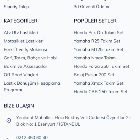
Sipariş Takip
3d Güvenli Ödeme
KATEGORİLER
POPÜLER SETLER
Atv Utv Lastikleri
Honda Pcx Ön Takım Set
Motosiklet Lastikleri
Yamaha R25 Takım Set
Forklift ve İş Makinası
Yamaha MT25 Takım Set
Golf, Tarım, Bahçe ve Hobi
Yamaha Nmax Takım
Bakım ve Aksesuarlar
Honda Forza 250 Takım Set
Off Road Vinçleri
Bajaj Pulsar 200 Set
Lastik Dönüşüm Hesaplama
Yamaha Xmax Takım Set
Programı
Honda CBR 250 Takım Set
BİZE ULAŞIN
Yenikent Mahallesi Hacı Bektaş Veli Caddesi Özyurtlar 2-I
Blok No: 1 Esenyurt / İSTANBUL
0212 450 60 40