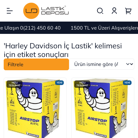
Ulaşın 0(212) 450 60 40
1500 TL ve Üzeri Alışverişle
'Harley Davidson İç Lastik' kelimesi
için etiket sonuçları
Filtrele
HIZLI
YENİ
HIZLI
YENİ
TESLİMAT
TESLİMAT