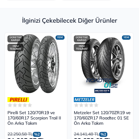
İlginizi Çekebilecek Diğer Ürünler
ÜCRETSİZ
YENİ
ÜCRETSİZ
YENİ
KARGO
KARGO
HIZLI
HIZLI
TESLİMAT
TESLİMAT
Pirelli Set 120/70R19 ve
Metzeler Set 120/70ZR19 ve
170/60R17 Scorpion Trail II
170/60ZR17 Roadtec 01 SE
Ön Arka Takım
Ön Arka Takım
22.250,58 TL
24.141,48 TL
%2
%2