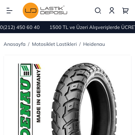
12) 450 60 40
1500 TL ve Üzeri Alışverişlerde ÜCRETS
Anasayfa
Motosiklet Lastikleri
Heidenau