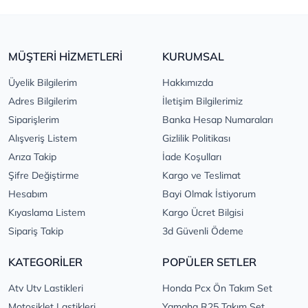
MÜŞTERİ HİZMETLERİ
KURUMSAL
Üyelik Bilgilerim
Hakkımızda
Adres Bilgilerim
İletişim Bilgilerimiz
Siparişlerim
Banka Hesap Numaraları
Alışveriş Listem
Gizlilik Politikası
Arıza Takip
İade Koşulları
Şifre Değiştirme
Kargo ve Teslimat
Hesabım
Bayi Olmak İstiyorum
Kıyaslama Listem
Kargo Ücret Bilgisi
Sipariş Takip
3d Güvenli Ödeme
KATEGORİLER
POPÜLER SETLER
Atv Utv Lastikleri
Honda Pcx Ön Takım Set
Motosiklet Lastikleri
Yamaha R25 Takım Set