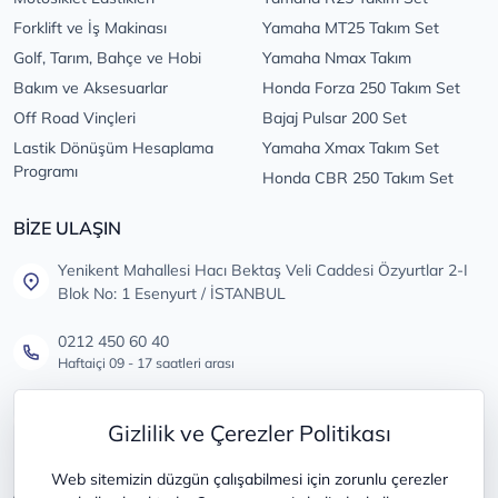
Forklift ve İş Makinası
Yamaha MT25 Takım Set
Golf, Tarım, Bahçe ve Hobi
Yamaha Nmax Takım
Bakım ve Aksesuarlar
Honda Forza 250 Takım Set
Off Road Vinçleri
Bajaj Pulsar 200 Set
Lastik Dönüşüm Hesaplama
Yamaha Xmax Takım Set
Programı
Honda CBR 250 Takım Set
BİZE ULAŞIN
Yenikent Mahallesi Hacı Bektaş Veli Caddesi Özyurtlar 2-I
Blok No: 1 Esenyurt / İSTANBUL
0212 450 60 40
Haftaiçi 09 - 17 saatleri arası
info@lastikdeposu.com.tr
Gizlilik ve Çerezler Politikası
Tüm öneri ve şikayetleriniz için
Web sitemizin düzgün çalışabilmesi için zorunlu çerezler