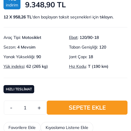
9.348,90 TL
indirim
12 X 958,26 TL
'den başlayan taksit seçenekleri için
tıklayın.
Araç Tipi
:
Motosiklet
Ebat
:
120/90-18
Sezon
:
4 Mevsim
Taban Genişliği
:
120
Yanak Yüksekliği
:
90
Jant Çapı
:
18
Yük indeksi
:
62 (265 kg)
Hız Kodu
:
T (190 km)
HIZLI TESLİMAT
-
+
SEPETE EKLE
Favorilere Ekle
Kıyaslama Listene Ekle