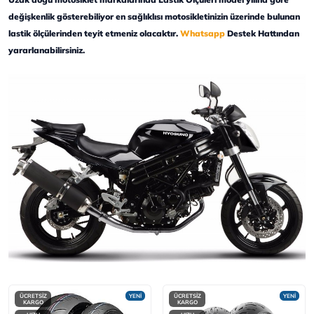
değişkenlik gösterebiliyor en sağlıklısı motosikletinizin üzerinde bulunan
lastik ölçülerinden teyit etmeniz olacaktır.
Whatsapp
Destek Hattından
yararlanabilirsiniz.
ÜCRETSİZ
YENİ
ÜCRETSİZ
YENİ
KARGO
KARGO