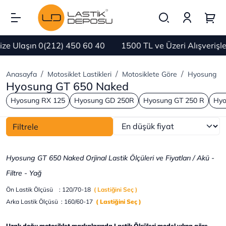
e Ulaşın 0(212) 450 60 40
1500 TL ve Üzeri Alışverişl
Anasayfa
Motosiklet Lastikleri
Motosiklete Göre
Hyosung
Hyosung GT 650 Naked
Hyosung RX 125
Hyosung GD 250R
Hyosung GT 250 R
Hyo
Filtrele
Hyosung GT 650 Naked Orjinal Lastik Ölçüleri ve Fiyatları / Akü -
Filtre - Yağ
Ön Lastik Ölçüsü : 120/70-18
( Lastiğini Seç )
Arka Lastik Ölçüsü : 160/60-17
( Lastiğini Seç )
Uzak doğu motosiklet markalarında Lastik Ölçüleri model yılına göre