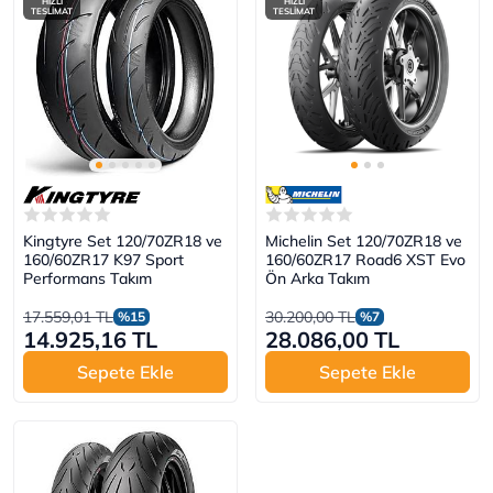
HIZLI
HIZLI
TESLİMAT
TESLİMAT
Kingtyre Set 120/70ZR18 ve
Michelin Set 120/70ZR18 ve
160/60ZR17 K97 Sport
160/60ZR17 Road6 XST Evo
Performans Takım
Ön Arka Takım
17.559,01 TL
30.200,00 TL
%15
%7
14.925,16 TL
28.086,00 TL
Sepete Ekle
Sepete Ekle