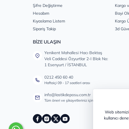
Şifre Değiştirme
Kargo v
Hesabım
Bayi Ol
Kıyaslama Listem
Kargo Ü
Sipariş Takip
3d Güv
BİZE ULAŞIN
Yenikent Mahallesi Hacı Bektaş
Veli Caddesi Özyurtlar 2-I Blok No:
1 Esenyurt / İSTANBUL
0212 450 60 40
Haftaiçi 09 - 17 saatleri arası
info@lastikdeposu.com.tr
Tüm öneri ve şikayetleriniz için
Web sitemizin
kullanıcı dene