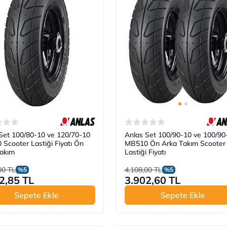
Set 100/80-10 ve 120/70-10
Anlas Set 100/90-10 ve 100/90
Scooter Lastiği Fiyatı Ön
MB510 Ön Arka Takım Scooter
Takım
Lastiği Fiyatı
00 TL
4.108,00 TL
%5
%5
2,85 TL
3.902,60 TL
Sepete Ekle
Sepete Ekle