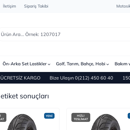
İletişim
Sipariş Takibi
Motosik
Ön-Arka Set Lastikler
Golf, Tarım, Bahçe, Hobi
Bakım 
RETSİZ KARGO
Bize Ulaşın 0(212) 450 60 40
1500 TL 
 etiket sonuçları
I
HIZLI
YENİ
MAT
TESLİMAT