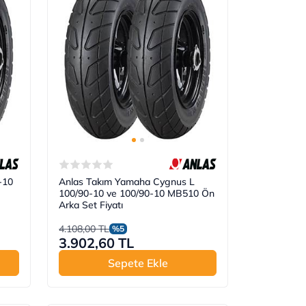
-10
Anlas Takım Yamaha Cygnus L
100/90-10 ve 100/90-10 MB510 Ön
Arka Set Fiyatı
4.108,00 TL
%5
3.902,60 TL
Sepete Ekle