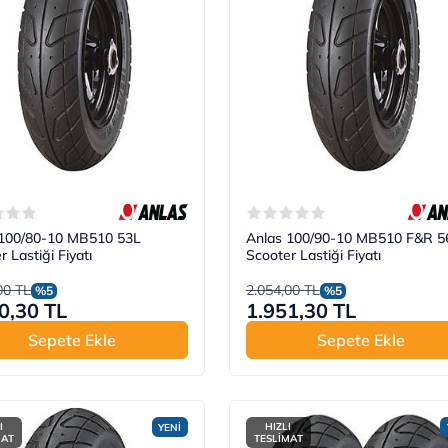
 100/80-10 MB510 53L
Anlas 100/90-10 MB510 F&R 5
 Lastiği Fiyatı
Scooter Lastiği Fiyatı
00 TL
2.054,00 TL
%5
%5
0,30 TL
1.951,30 TL
Sepete Ekle
Sepete Ekle
I
HIZLI
YENİ
MAT
TESLİMAT