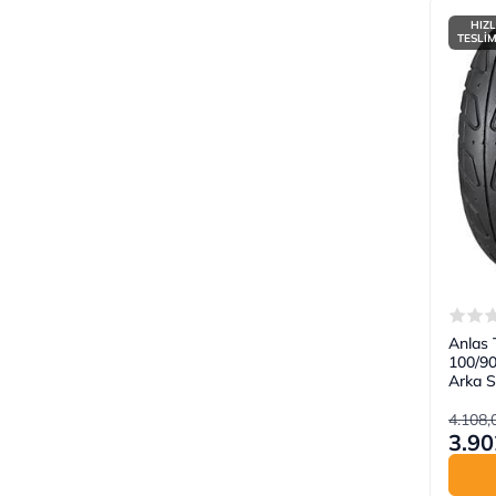
HIZL
TESLİ
Anlas
100/9
Arka S
4.108,
3.90