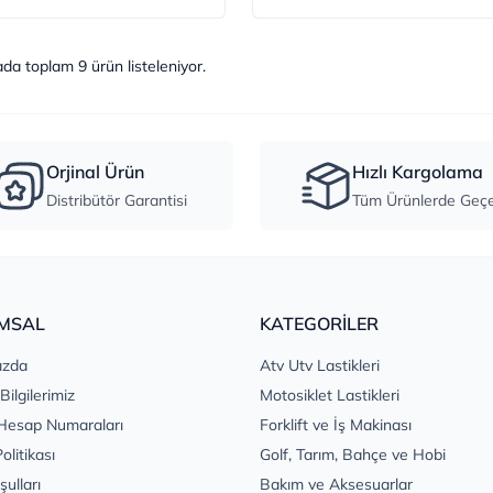
ada toplam
9
ürün listeleniyor.
Orjinal Ürün
Hızlı Kargolama
Distribütör Garantisi
Tüm Ürünlerde Geçer
MSAL
KATEGORİLER
ızda
Atv Utv Lastikleri
 Bilgilerimiz
Motosiklet Lastikleri
Hesap Numaraları
Forklift ve İş Makinası
Politikası
Golf, Tarım, Bahçe ve Hobi
şulları
Bakım ve Aksesuarlar