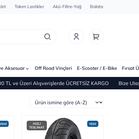
let
Takım Lastikler
Akü-Filtre-Yağ
Balata
ve Aksesuar
Off Road Vinçleri
E-Scooter / E-Bike
Fırsat Ü
ve Üzeri Alışverişlerde ÜCRETSİZ KARGO
Bize Ulaşın 0(
HIZLI
YENİ
YENİ
TESLİMAT