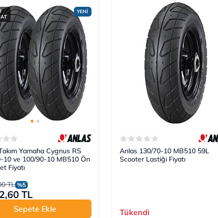
I
YENİ
MAT
 Takım Yamaha Cygnus RS
Anlas 130/70-10 MB510 59L
0-10 ve 100/90-10 MB510 Ön
Scooter Lastiği Fiyatı
et Fiyatı
00 TL
%5
2,60 TL
Sepete Ekle
Tükendi