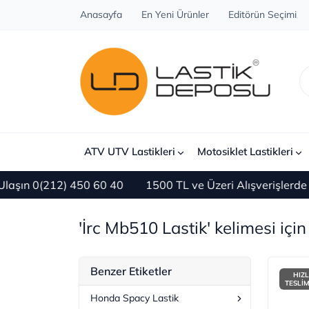
Anasayfa
En Yeni Ürünler
Editörün Seçimi
ATV UTV Lastikleri
Motosiklet Lastikleri
n 0(212) 450 60 40
1500 TL ve Üzeri Alışverişlerde ÜC
'İrc Mb510 Lastik' kelimesi için
Benzer Etiketler
HIZL
TESLİ
Honda Spacy Lastik