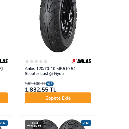
6J
Anlas 120/70-10 MB510 54L
Scooter Lastiği Fiyatı
1.929,00 TL
%5
1.832,55 TL
Sepete Ekle
HIZLI
YENİ
YENİ
TESLİMAT