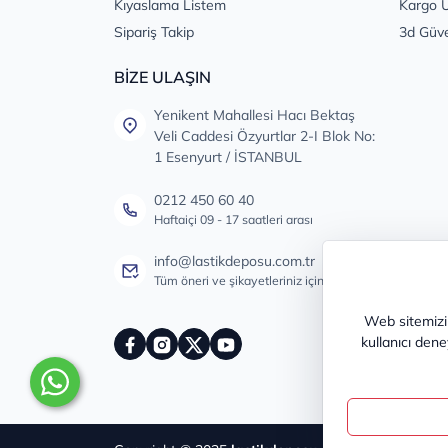
Kıyaslama Listem
Kargo Ü
Sipariş Takip
3d Güv
BİZE ULAŞIN
Yenikent Mahallesi Hacı Bektaş
Veli Caddesi Özyurtlar 2-I Blok No:
1 Esenyurt / İSTANBUL
0212 450 60 40
Haftaiçi 09 - 17 saatleri arası
info@lastikdeposu.com.tr
Tüm öneri ve şikayetleriniz için
Web sitemizin
kullanıcı dene