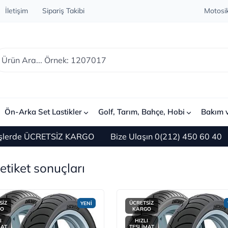
İletişim
Sipariş Takibi
Motosik
Ön-Arka Set Lastikler
Golf, Tarım, Bahçe, Hobi
Bakım 
lerde ÜCRETSİZ KARGO
Bize Ulaşın 0(212) 450 60 40
etiket sonuçları
SİZ
ÜCRETSİZ
YENİ
GO
KARGO
I
HIZLI
MAT
TESLİMAT