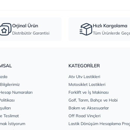
Orjinal Ürün
Hızlı Kargolama
Distribütör Garantisi
Tüm Ürünlerde Geçer
MSAL
KATEGORİLER
ızda
Atv Utv Lastikleri
 Bilgilerimiz
Motosiklet Lastikleri
Hesap Numaraları
Forklift ve İş Makinası
Politikası
Golf, Tarım, Bahçe ve Hobi
şulları
Bakım ve Aksesuarlar
e Teslimat
Off Road Vinçleri
mak İstiyorum
Lastik Dönüşüm Hesaplama Pro