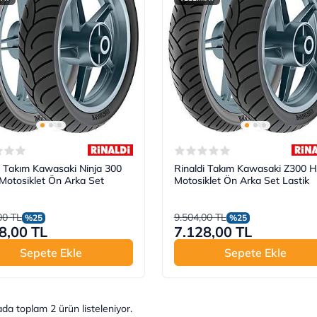
i Takım Kawasaki Ninja 300
Rinaldi Takım Kawasaki Z300 
otosiklet Ön Arka Set
Motosiklet Ön Arka Set Lastik
00 TL
9.504,00 TL
%25
%25
8,00 TL
7.128,00 TL
Sepete Ekle
Sepete Ekle
ada toplam
2
ürün listeleniyor.