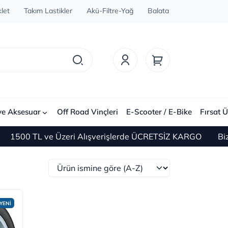
let
Takım Lastikler
Akü-Filtre-Yağ
Balata
ve Aksesuar
Off Road Vinçleri
E-Scooter / E-Bike
Fırsat Ü
1500 TL ve Üzeri Alışverişlerde ÜCRETSİZ KARGO
Bize U
YENİ