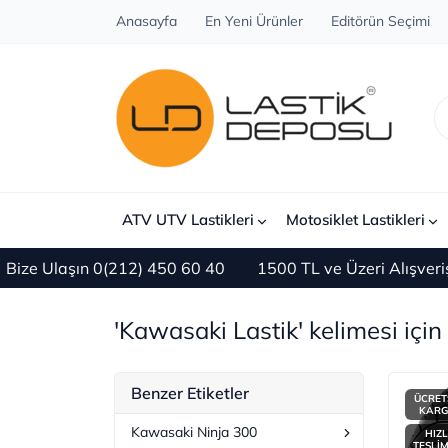
Anasayfa
En Yeni Ürünler
Editörün Seçimi
ATV UTV Lastikleri
Motosiklet Lastikleri
ze Ulaşın 0(212) 450 60 40
1500 TL ve Üzeri Alışveriş
'Kawasaki Lastik' kelimesi için 
Benzer Etiketler
ÜCRET
KAR
Kawasaki Ninja 300
HIZL
TESLİ