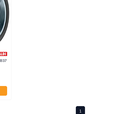
HB37
1