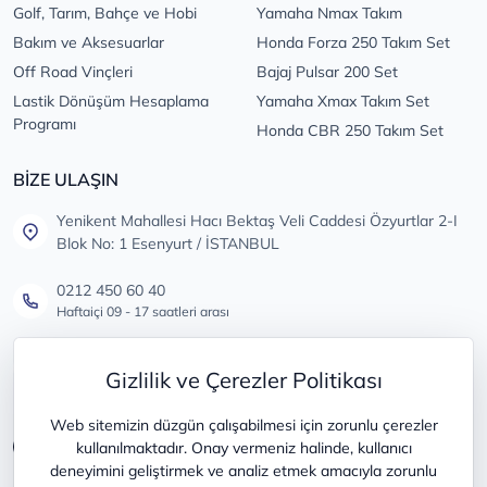
Golf, Tarım, Bahçe ve Hobi
Yamaha Nmax Takım
Bakım ve Aksesuarlar
Honda Forza 250 Takım Set
Off Road Vinçleri
Bajaj Pulsar 200 Set
Lastik Dönüşüm Hesaplama
Yamaha Xmax Takım Set
Programı
Honda CBR 250 Takım Set
BİZE ULAŞIN
Yenikent Mahallesi Hacı Bektaş Veli Caddesi Özyurtlar 2-I
Blok No: 1 Esenyurt / İSTANBUL
0212 450 60 40
Haftaiçi 09 - 17 saatleri arası
info@lastikdeposu.com.tr
Gizlilik ve Çerezler Politikası
Tüm öneri ve şikayetleriniz için
Web sitemizin düzgün çalışabilmesi için zorunlu çerezler
kullanılmaktadır. Onay vermeniz halinde, kullanıcı
deneyimini geliştirmek ve analiz etmek amacıyla zorunlu