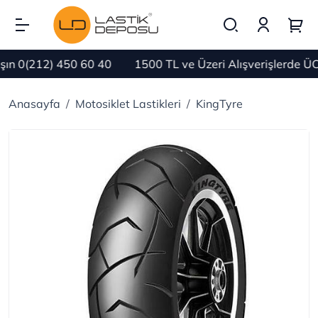
n 0(212) 450 60 40
1500 TL ve Üzeri Alışverişlerde ÜC
Anasayfa
Motosiklet Lastikleri
KingTyre