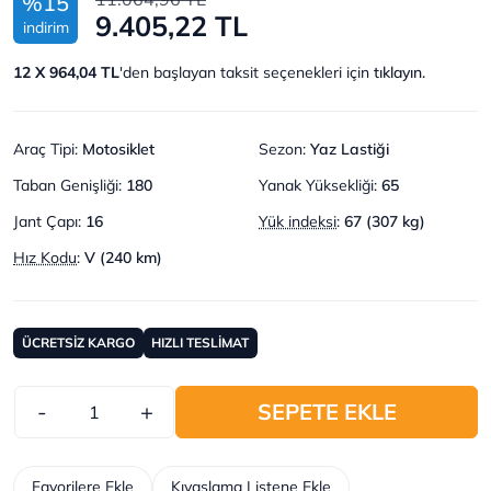
%15
9.405,22 TL
indirim
12 X 964,04 TL
'den başlayan taksit seçenekleri için
tıklayın.
Araç Tipi
:
Motosiklet
Sezon
:
Yaz Lastiği
Taban Genişliği
:
180
Yanak Yüksekliği
:
65
Jant Çapı
:
16
Yük indeksi
:
67 (307 kg)
Hız Kodu
:
V (240 km)
ÜCRETSİZ KARGO
HIZLI TESLİMAT
-
+
SEPETE EKLE
Favorilere Ekle
Kıyaslama Listene Ekle