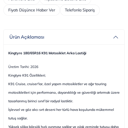
Fiyatı Düşünce Haber Ver
Telefonla Sipariş
Ürün Açıklaması
Kingtyre 180/65R16 K91 Motosiklet Arka Lastiği
Üretim Tarihi: 2026
Kingtyre K91 Özellikleri;
K91 Cruise, cruiser'lar, özel yapım motosikletler ve ağır touring
motosikletleri için performansı, dayanıklılığı ve güvenliği artırmak üzere
tasarlanmış birinci sınıf bir radyal lastiktir.
İşlevsel ve göz alıcı sırt deseni her türlü hava koşulunda mükemmel
tutuş sağlar.
Yüksek silika bileşiği hızlı ısınmayı sağlar ve ıslak zeminde tutuşu daha