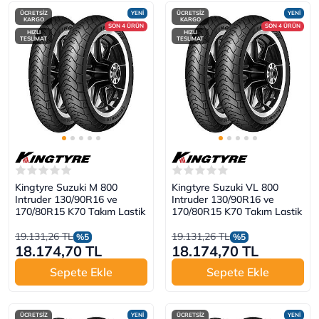
ÜCRETSİZ
YENİ
ÜCRETSİZ
YENİ
KARGO
KARGO
SON 4 ÜRÜN
SON 4 ÜRÜN
HIZLI
HIZLI
TESLİMAT
TESLİMAT
Kingtyre Suzuki M 800
Kingtyre Suzuki VL 800
Intruder 130/90R16 ve
Intruder 130/90R16 ve
170/80R15 K70 Takım Lastik
170/80R15 K70 Takım Lastik
19.131,26 TL
19.131,26 TL
%5
%5
18.174,70 TL
18.174,70 TL
Sepete Ekle
Sepete Ekle
ÜCRETSİZ
YENİ
ÜCRETSİZ
YENİ