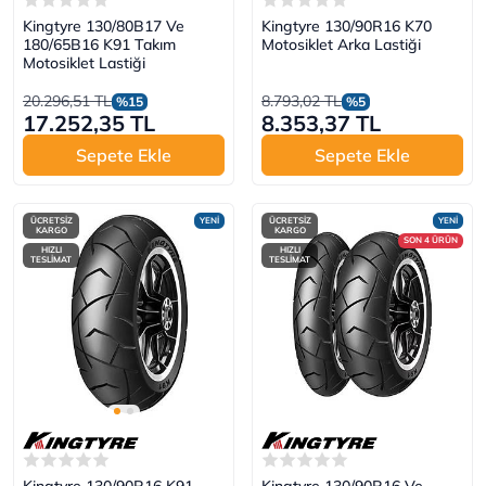
Kingtyre 130/80B17 Ve
Kingtyre 130/90R16 K70
180/65B16 K91 Takım
Motosiklet Arka Lastiği
Motosiklet Lastiği
20.296,51 TL
8.793,02 TL
%15
%5
17.252,35 TL
8.353,37 TL
Sepete Ekle
Sepete Ekle
ÜCRETSİZ
YENİ
ÜCRETSİZ
YENİ
KARGO
KARGO
SON 4 ÜRÜN
HIZLI
HIZLI
TESLİMAT
TESLİMAT