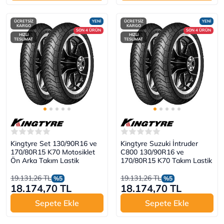
ÜCRETSİZ
YENİ
ÜCRETSİZ
YENİ
KARGO
KARGO
SON 4 ÜRÜN
SON 4 ÜRÜN
HIZLI
HIZLI
TESLİMAT
TESLİMAT
Kingtyre Set 130/90R16 ve
Kingtyre Suzuki İntruder
170/80R15 K70 Motosiklet
C800 130/90R16 ve
Ön Arka Takım Lastik
170/80R15 K70 Takım Lastik
19.131,26 TL
19.131,26 TL
%5
%5
18.174,70 TL
18.174,70 TL
Sepete Ekle
Sepete Ekle