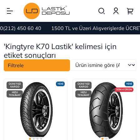
2) 450 60 40
1500 TL ve Üzeri Alışverişlerde ÜCRETSİZ
'Kingtyre K70 Lastik' kelimesi için
etiket sonuçları
Filtrele
ÜCRETSİZ
YENİ
ÜCRETSİZ
YENİ
KARGO
KARGO
SON 4 ÜRÜN
HIZLI
HIZLI
TESLİMAT
TESLİMAT