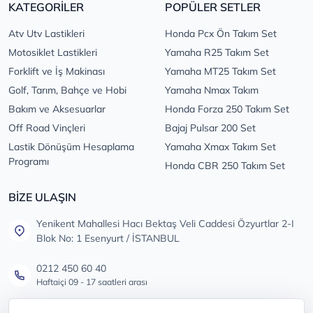
KATEGORİLER
POPÜLER SETLER
Atv Utv Lastikleri
Honda Pcx Ön Takım Set
Motosiklet Lastikleri
Yamaha R25 Takım Set
Forklift ve İş Makinası
Yamaha MT25 Takım Set
Golf, Tarım, Bahçe ve Hobi
Yamaha Nmax Takım
Bakım ve Aksesuarlar
Honda Forza 250 Takım Set
Off Road Vinçleri
Bajaj Pulsar 200 Set
Lastik Dönüşüm Hesaplama
Yamaha Xmax Takım Set
Programı
Honda CBR 250 Takım Set
BİZE ULAŞIN
Yenikent Mahallesi Hacı Bektaş Veli Caddesi Özyurtlar 2-I
Blok No: 1 Esenyurt / İSTANBUL
0212 450 60 40
Haftaiçi 09 - 17 saatleri arası
info@lastikdeposu.com.tr