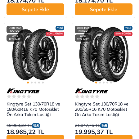
18.174,70 TL
18.174,70 TL
Sepete Ekle
Sepete Ekle
ÜCRETSİZ
YENİ
ÜCRETSİZ
YENİ
KARGO
KARGO
SON 1 ÜRÜN
SON 4 ÜRÜN
HIZLI
HIZLI
TESLİMAT
TESLİMAT
Kingtyre Set 130/70R18 ve
Kingtyre Set 130/70R18 ve
180/60R16 K70 Motosiklet
200/55R16 K70 Motosiklet
Ön Arka Takım Lastiği
Ön Arka Takım Lastiği
19.963,39 TL
21.047,76 TL
%5
%5
18.965,22 TL
19.995,37 TL