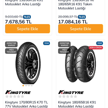
Kingtyre 130/90R16 K91
Kingtyre 130/90R16 Ve
Motosiklet Arka Lastiği
180/65R16 K91 Takım
Motosiklet Lastiği
9.033,60 TL
20.098,37 TL
%15
%15
7.678,56 TL
17.084,16 TL
Sepete Ekle
Sepete Ekle
ÜCRETSİZ
YENİ
ÜCRETSİZ
YENİ
KARGO
KARGO
SON 4 ÜRÜN
HIZLI
HIZLI
TESLİMAT
TESLİMAT
Kingtyre 170/80R15 K70 TL
Kingtyre 180/65B16 K91
77V Motosiklet Arka Lastiği
Motosiklet Arka Lastiği