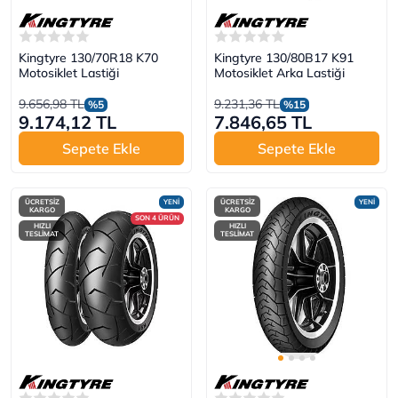
Kingtyre 130/70R18 K70
Kingtyre 130/80B17 K91
Motosiklet Lastiği
Motosiklet Arka Lastiği
9.656,98 TL
9.231,36 TL
%5
%15
9.174,12 TL
7.846,65 TL
Sepete Ekle
Sepete Ekle
ÜCRETSİZ
YENİ
ÜCRETSİZ
YENİ
KARGO
KARGO
SON 4 ÜRÜN
HIZLI
HIZLI
TESLİMAT
TESLİMAT