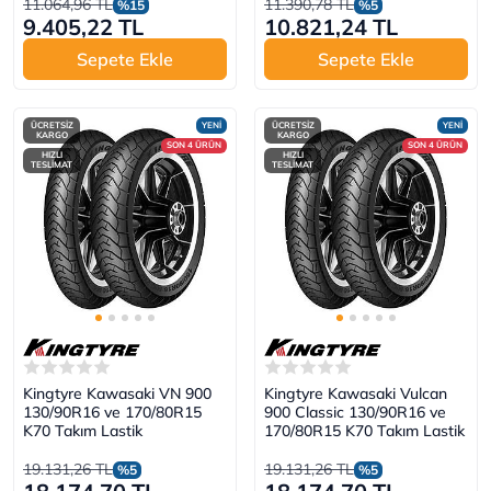
11.064,96 TL
11.390,78 TL
%15
%5
9.405,22 TL
10.821,24 TL
Sepete Ekle
Sepete Ekle
ÜCRETSİZ
YENİ
ÜCRETSİZ
YENİ
KARGO
KARGO
SON 4 ÜRÜN
SON 4 ÜRÜN
HIZLI
HIZLI
TESLİMAT
TESLİMAT
Kingtyre Kawasaki VN 900
Kingtyre Kawasaki Vulcan
130/90R16 ve 170/80R15
900 Classic 130/90R16 ve
K70 Takım Lastik
170/80R15 K70 Takım Lastik
19.131,26 TL
19.131,26 TL
%5
%5