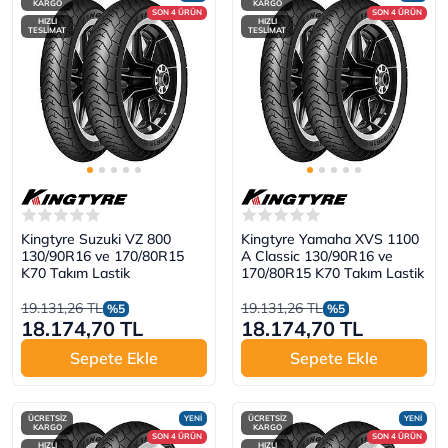
KARGO
KARGO
SON 4 ÜRÜN
SON 4 ÜRÜN
HIZLI
HIZLI
TESLİMAT
TESLİMAT
Kingtyre Suzuki VZ 800
Kingtyre Yamaha XVS 1100
130/90R16 ve 170/80R15
A Classic 130/90R16 ve
K70 Takım Lastik
170/80R15 K70 Takım Lastik
19.131,26 TL
19.131,26 TL
%5
%5
18.174,70 TL
18.174,70 TL
Sepete Ekle
Sepete Ekle
ÜCRETSİZ
YENİ
ÜCRETSİZ
YENİ
KARGO
KARGO
SON 4 ÜRÜN
SON 4 ÜRÜN
HIZLI
HIZLI