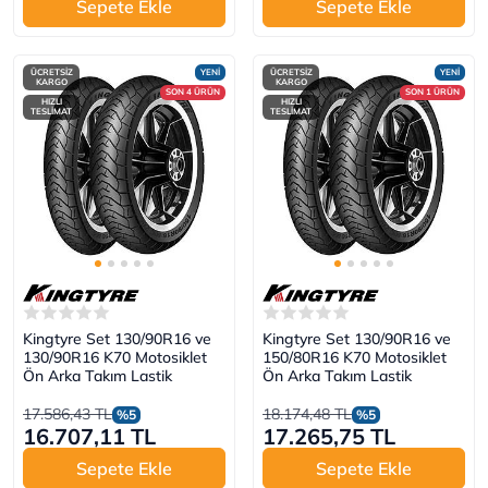
Sepete Ekle
Sepete Ekle
ÜCRETSİZ
YENİ
ÜCRETSİZ
YENİ
KARGO
KARGO
SON 4 ÜRÜN
SON 1 ÜRÜN
HIZLI
HIZLI
TESLİMAT
TESLİMAT
Kingtyre Set 130/90R16 ve
Kingtyre Set 130/90R16 ve
130/90R16 K70 Motosiklet
150/80R16 K70 Motosiklet
Ön Arka Takım Lastik
Ön Arka Takım Lastik
17.586,43 TL
18.174,48 TL
%5
%5
16.707,11 TL
17.265,75 TL
Sepete Ekle
Sepete Ekle