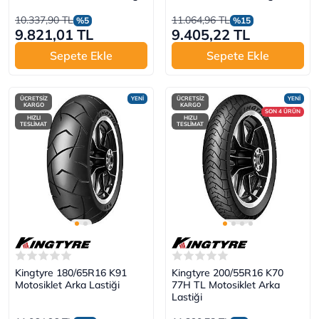
10.337,90 TL
11.064,96 TL
%5
%15
9.821,01 TL
9.405,22 TL
Sepete Ekle
Sepete Ekle
ÜCRETSİZ
YENİ
ÜCRETSİZ
YENİ
KARGO
KARGO
SON 4 ÜRÜN
HIZLI
HIZLI
TESLİMAT
TESLİMAT
Kingtyre 180/65R16 K91
Kingtyre 200/55R16 K70
Motosiklet Arka Lastiği
77H TL Motosiklet Arka
Lastiği