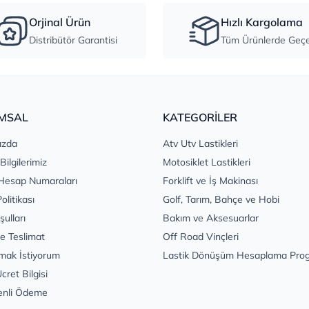
Orjinal Ürün
Hızlı Kargolama
Distribütör Garantisi
Tüm Ürünlerde Geçer
MSAL
KATEGORİLER
ızda
Atv Utv Lastikleri
 Bilgilerimiz
Motosiklet Lastikleri
Hesap Numaraları
Forklift ve İş Makinası
Politikası
Golf, Tarım, Bahçe ve Hobi
şulları
Bakım ve Aksesuarlar
e Teslimat
Off Road Vinçleri
mak İstiyorum
Lastik Dönüşüm Hesaplama Pro
cret Bilgisi
enli Ödeme