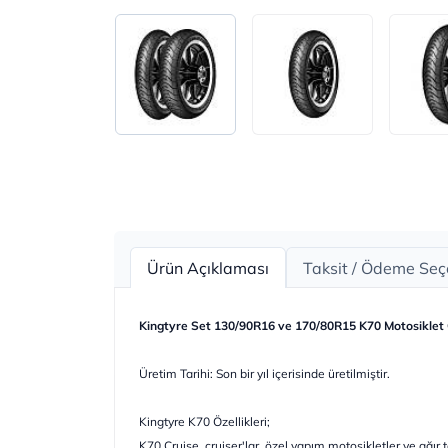
Ürün Açıklaması
Taksit / Ödeme Seç
Kingtyre Set 130/90R16 ve 170/80R15 K70 Motosiklet 
Üretim Tarihi: Son bir yıl içerisinde üretilmiştir.
Kingtyre K70 Özellikleri;
K70 Cruise, cruiser'lar, özel yapım motosikletler ve ağır to