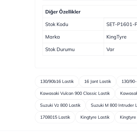
Diğer Özellikler
Stok Kodu
SET-P1601-
Marka
KingTyre
Stok Durumu
Var
130/90b16 Lastik
16 Jant Lastik
130/90-
Kawasaki Vulcan 900 Classic Lastik
Kawasak
Suzuki Vz 800 Lastik
Suzuki M 800 Intruder L
1708015 Lastik
Kingtyre Lastik
Kingtyre