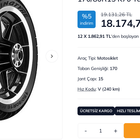
19.131,26 TL
%5
18.174,
indirim
12 X 1.862,91 TL
'den başlayan 
Araç Tipi
:
Motosiklet
Taban Genişliği
:
170
Jant Çapı
:
15
Hız Kodu
:
V (240 km)
ÜCRETSİZ KARGO
HIZLI TESLİ
-
+