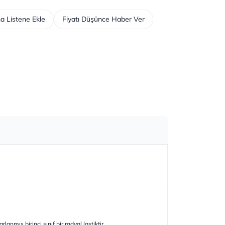
a Listene Ekle
Fiyatı Düşünce Haber Ver
anmış birinci sınıf bir radyal lastiktir.