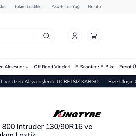
let
Takım Lastikler
Akü-Filtre-Yağ
Balata
ve Aksesuar
Off Road Vinçleri
E-Scooter / E-Bike
Fırsat Ü
Üzeri Alışverişlerde ÜCRETSİZ KARGO
Bize Ulaşın 0(212
 800 Intruder 130/90R16 ve
kım Lastik