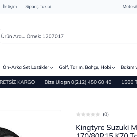
İletişim
Sipariş Takibi
Motosik
Ön-Arka Set Lastikler
Golf, Tarım, Bahçe, Hobi
Bakım 
SİZ KARGO
Bize Ulaşın 0(212) 450 60 40
1500 TL ve 
(0)
Kingtyre Suzuki M
170/80R15 K70 Ta