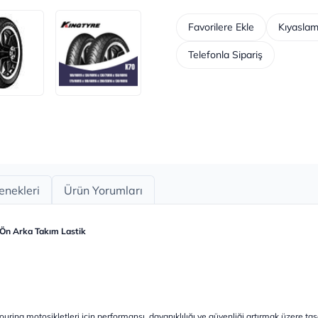
Favorilere Ekle
Kıyaslam
Telefonla Sipariş
enekleri
Ürün Yorumları
Ön Arka Takım Lastik
uring motosikletleri için performansı, dayanıklılığı ve güvenliği artırmak üzere tasarl