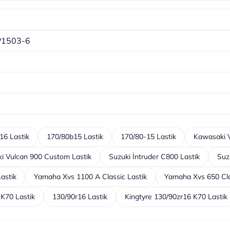
P1503-6
16 Lastik
170/80b15 Lastik
170/80-15 Lastik
Kawasaki V
i Vulcan 900 Custom Lastik
Suzuki İntruder C800 Lastik
Suz
astik
Yamaha Xvs 1100 A Classic Lastik
Yamaha Xvs 650 Cla
 K70 Lastik
130/90r16 Lastik
Kingtyre 130/90zr16 K70 Lastik