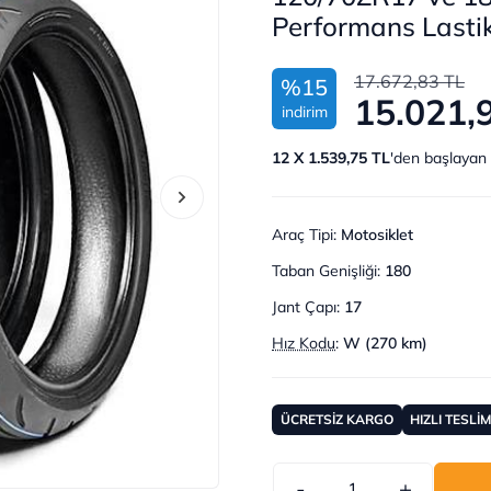
Performans Lasti
17.672,83 TL
%15
15.021,
indirim
12 X 1.539,75 TL
'den başlayan 
Araç Tipi
:
Motosiklet
Taban Genişliği
:
180
Jant Çapı
:
17
Hız Kodu
:
W (270 km)
ÜCRETSİZ KARGO
HIZLI TESLİ
-
+