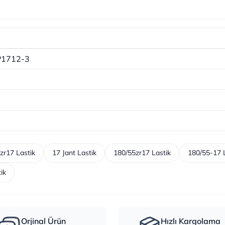
P1712-3
zr17 Lastik
17 Jant Lastik
180/55zr17 Lastik
180/55-17 
ik
Orjinal Ürün
Hızlı Kargolama