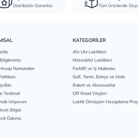
Distribütör Garantisi
Tüm Ürünlerde Geçer
MSAL
KATEGORİLER
ızda
Atv Utv Lastikleri
 Bilgilerimiz
Motosiklet Lastikleri
Hesap Numaraları
Forklift ve İş Makinası
Politikası
Golf, Tarım, Bahçe ve Hobi
şulları
Bakım ve Aksesuarlar
e Teslimat
Off Road Vinçleri
mak İstiyorum
Lastik Dönüşüm Hesaplama Pro
cret Bilgisi
enli Ödeme