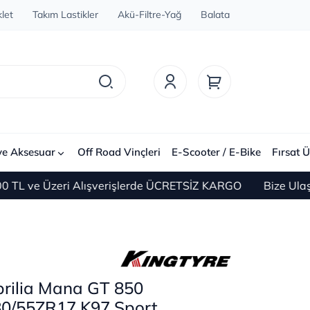
let
Takım Lastikler
Akü-Filtre-Yağ
Balata
ve Aksesuar
Off Road Vinçleri
E-Scooter / E-Bike
Fırsat Ü
ve Üzeri Alışverişlerde ÜCRETSİZ KARGO
Bize Ulaşın 0(
prilia Mana GT 850
80/55ZR17 K97 Sport