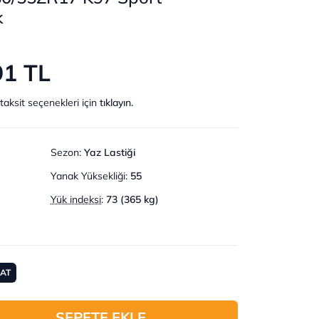
k
91 TL
taksit seçenekleri için
tıklayın.
Sezon
:
Yaz Lastiği
Yanak Yüksekliği
:
55
Yük indeksi
:
73 (365 kg)
MAT
SEPETE EKLE