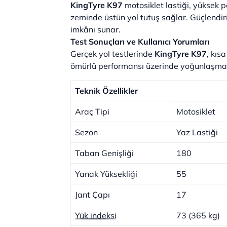
KingTyre K97
motosiklet lastiği, yüksek p
zeminde üstün yol tutuş sağlar. Güçlendiri
imkânı sunar.
Test Sonuçları ve Kullanıcı Yorumları
Gerçek yol testlerinde
KingTyre K97
, kıs
ömürlü performansı üzerinde yoğunlaşmakta
Teknik Özellikler
Araç Tipi
Motosiklet
Sezon
Yaz Lastiği
Taban Genişliği
180
Yanak Yüksekliği
55
Jant Çapı
17
Yük indeksi
73 (365 kg)