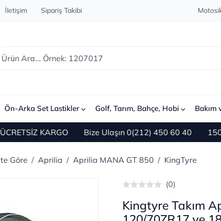
İletişim
Sipariş Takibi
Motosik
Ön-Arka Set Lastikler
Golf, Tarım, Bahçe, Hobi
Bakım 
RETSİZ KARGO
Bize Ulaşın 0(212) 450 60 40
1500 TL 
ete Göre
Aprilia
Aprilia MANA GT 850
KingTyre
(0)
Kingtyre Takım A
120/70ZR17 ve 1