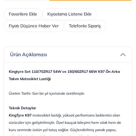
Favorilere Ekle
Kıyaslama Listene Ekle
Fiyatı Düşünce Haber Ver
Telefonla Sipariş
Ürün Açıklaması
Kingtyre Set 110/70ZR17 54W ve 150/60ZR17 66W K97 Ön Arka
Takım Motosiklet Lastiği
Üretim Tarihi: Son bir yıl içerisinde üretilmiştir.
Teknik Detaylar
KingTyre K97
motosiklet lastiği, yüksek performans beklentisi olan
sürücüler için geliştirilmiştir. Özel kauçuk bileşimi hem ıslak hem de
kuru zeminde üstün yol tutuş sağlar. Güçlendirilmiş yanak yapısı,