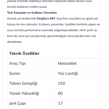
yüksek hızlarda stabiliteyi artırırken dayanıklı taban deseni uzun
ömürlü kullanım imkânı sunar.
Test Sonuçları ve Kullanıcı Yorumları
Gerçek yol testlerinde
KingTyre K97
, kısa fren mesafesi ve güçlü yol
tutuşu ile öne çıkmıştır. Kullanıcı yorumları, özellikle konforlu yapısı ve
uzun ömürlü performansı üzerinde yoğunlaşmaktadır. Hem şehir içi
hem de uzun yol sürüşlerinde güvenilirliğiyle sürücülerden tam not
almaktadır.
Teknik Özellikler
Araç Tipi
Motosiklet
Sezon
Yaz Lastiği
Taban Genişliği
150
Yanak Yüksekliği
60
Jant Çapı
17