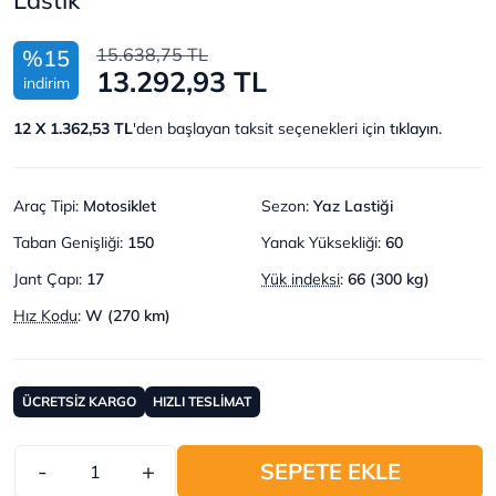
15.638,75 TL
%15
13.292,93 TL
indirim
12 X 1.362,53 TL
'den başlayan taksit seçenekleri için
tıklayın.
Araç Tipi
:
Motosiklet
Sezon
:
Yaz Lastiği
Taban Genişliği
:
150
Yanak Yüksekliği
:
60
Jant Çapı
:
17
Yük indeksi
:
66 (300 kg)
Hız Kodu
:
W (270 km)
ÜCRETSİZ KARGO
HIZLI TESLİMAT
-
+
SEPETE EKLE