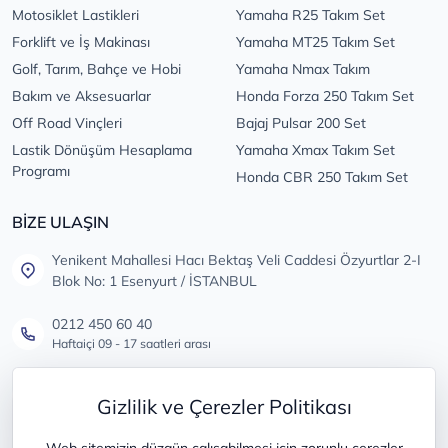
Motosiklet Lastikleri
Yamaha R25 Takım Set
Forklift ve İş Makinası
Yamaha MT25 Takım Set
Golf, Tarım, Bahçe ve Hobi
Yamaha Nmax Takım
Bakım ve Aksesuarlar
Honda Forza 250 Takım Set
Off Road Vinçleri
Bajaj Pulsar 200 Set
Lastik Dönüşüm Hesaplama
Yamaha Xmax Takım Set
Programı
Honda CBR 250 Takım Set
BİZE ULAŞIN
Yenikent Mahallesi Hacı Bektaş Veli Caddesi Özyurtlar 2-I
Blok No: 1 Esenyurt / İSTANBUL
0212 450 60 40
Haftaiçi 09 - 17 saatleri arası
info@lastikdeposu.com.tr
Gizlilik ve Çerezler Politikası
Tüm öneri ve şikayetleriniz için