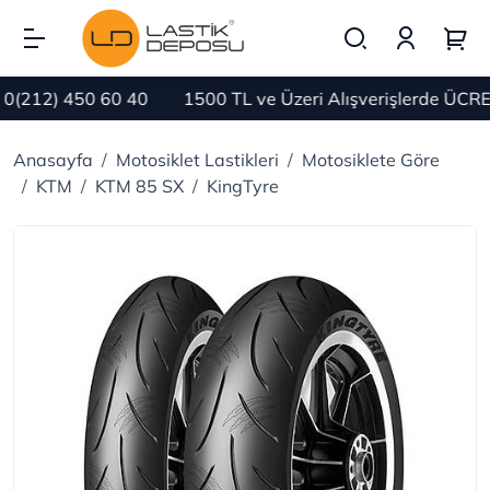
(212) 450 60 40
1500 TL ve Üzeri Alışverişlerde ÜCRET
Anasayfa
Motosiklet Lastikleri
Motosiklete Göre
KTM
KTM 85 SX
KingTyre