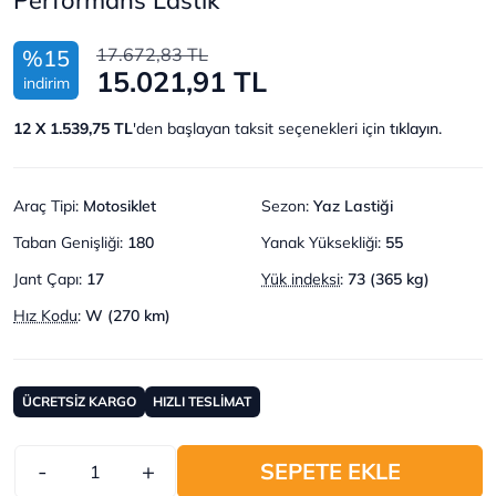
17.672,83 TL
%15
15.021,91 TL
indirim
12 X 1.539,75 TL
'den başlayan taksit seçenekleri için
tıklayın.
Araç Tipi
:
Motosiklet
Sezon
:
Yaz Lastiği
Taban Genişliği
:
180
Yanak Yüksekliği
:
55
Jant Çapı
:
17
Yük indeksi
:
73 (365 kg)
Hız Kodu
:
W (270 km)
ÜCRETSİZ KARGO
HIZLI TESLİMAT
-
+
SEPETE EKLE