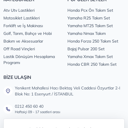
Atv Utv Lastikleri
Honda Pcx Ön Takım Set
Motosiklet Lastikleri
Yamaha R25 Takım Set
Forklift ve İş Makinası
Yamaha MT25 Takım Set
Golf, Tarım, Bahçe ve Hobi
Yamaha Nmax Takım
Bakım ve Aksesuarlar
Honda Forza 250 Takım Set
Off Road Vinçleri
Bajaj Pulsar 200 Set
Lastik Dönüşüm Hesaplama
Yamaha Xmax Takım Set
Programı
Honda CBR 250 Takım Set
BİZE ULAŞIN
Yenikent Mahallesi Hacı Bektaş Veli Caddesi Özyurtlar 2-I
Blok No: 1 Esenyurt / İSTANBUL
0212 450 60 40
Haftaiçi 09 - 17 saatleri arası
info@lastikdeposu.com.tr