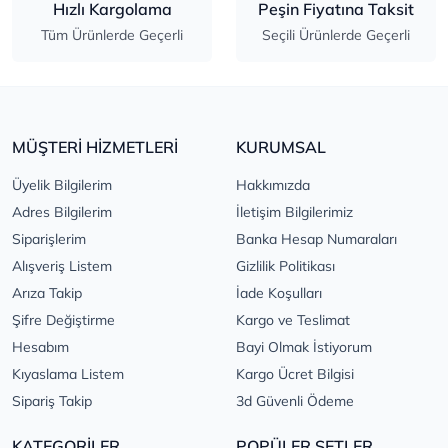
Hızlı Kargolama
Peşin Fiyatına Taksit
Tüm Ürünlerde Geçerli
Seçili Ürünlerde Geçerli
MÜŞTERİ HİZMETLERİ
KURUMSAL
Üyelik Bilgilerim
Hakkımızda
Adres Bilgilerim
İletişim Bilgilerimiz
Siparişlerim
Banka Hesap Numaraları
Alışveriş Listem
Gizlilik Politikası
Arıza Takip
İade Koşulları
Şifre Değiştirme
Kargo ve Teslimat
Hesabım
Bayi Olmak İstiyorum
Kıyaslama Listem
Kargo Ücret Bilgisi
Sipariş Takip
3d Güvenli Ödeme
KATEGORİLER
POPÜLER SETLER