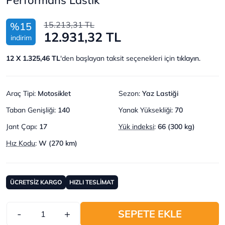
15.213,31 TL
%15
12.931,32 TL
indirim
12 X 1.325,46 TL
'den başlayan taksit seçenekleri için
tıklayın.
Araç Tipi
:
Motosiklet
Sezon
:
Yaz Lastiği
Taban Genişliği
:
140
Yanak Yüksekliği
:
70
Jant Çapı
:
17
Yük indeksi
:
66 (300 kg)
Hız Kodu
:
W (270 km)
ÜCRETSİZ KARGO
HIZLI TESLİMAT
-
+
SEPETE EKLE