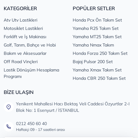
KATEGORİLER
POPÜLER SETLER
Atv Utv Lastikleri
Honda Pcx Ön Takım Set
Motosiklet Lastikleri
Yamaha R25 Takım Set
Forklift ve İş Makinası
Yamaha MT25 Takım Set
Golf, Tarım, Bahçe ve Hobi
Yamaha Nmax Takım
Bakım ve Aksesuarlar
Honda Forza 250 Takım Set
Off Road Vinçleri
Bajaj Pulsar 200 Set
Lastik Dönüşüm Hesaplama
Yamaha Xmax Takım Set
Programı
Honda CBR 250 Takım Set
BİZE ULAŞIN
Yenikent Mahallesi Hacı Bektaş Veli Caddesi Özyurtlar 2-I
Blok No: 1 Esenyurt / İSTANBUL
0212 450 60 40
Haftaiçi 09 - 17 saatleri arası