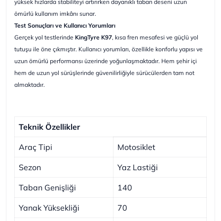
yüksek hızlarda stabiliteyi artırırken dayanıklı taban deseni uzun
ömürlü kullanım imkânı sunar.
Test Sonuçları ve Kullanıcı Yorumları
Gerçek yol testlerinde
KingTyre K97
, kısa fren mesafesi ve güçlü yol
tutuşu ile öne çıkmıştır. Kullanıcı yorumları, özellikle konforlu yapısı ve
uzun ömürlü performansı üzerinde yoğunlaşmaktadır. Hem şehir içi
hem de uzun yol sürüşlerinde güvenilirliğiyle sürücülerden tam not
almaktadır.
Teknik Özellikler
Araç Tipi
Motosiklet
Sezon
Yaz Lastiği
Taban Genişliği
140
Yanak Yüksekliği
70