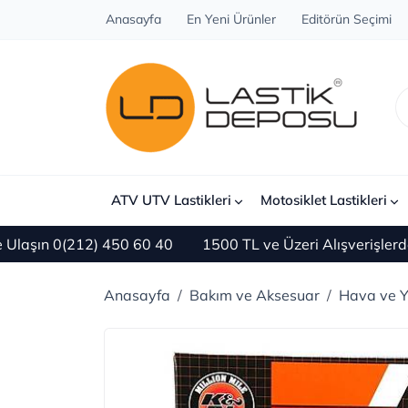
Anasayfa
En Yeni Ürünler
Editörün Seçimi
ATV UTV Lastikleri
Motosiklet Lastikleri
ın 0(212) 450 60 40
1500 TL ve Üzeri Alışverişlerde 
Anasayfa
Bakım ve Aksesuar
Hava ve Ya