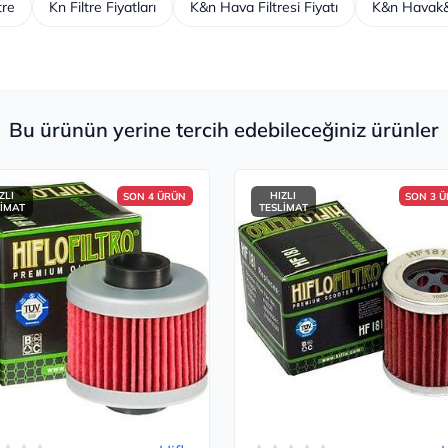
tre
Kn Filtre Fiyatları
K&n Hava Filtresi Fiyatı
K&n Havak&n
Bu ürünün yerine tercih edebileceğiniz ürünler
ZLI
HIZLI
SON 4 ÜRÜN
SON 3 
LİMAT
TESLİMAT