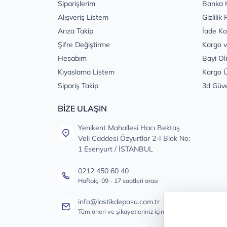
Siparişlerim
Banka 
Alışveriş Listem
Gizlilik 
Arıza Takip
İade Ko
Şifre Değiştirme
Kargo v
Hesabım
Bayi Ol
Kıyaslama Listem
Kargo Ü
Sipariş Takip
3d Güv
BİZE ULAŞIN
Yenikent Mahallesi Hacı Bektaş
Veli Caddesi Özyurtlar 2-I Blok No:
1 Esenyurt / İSTANBUL
0212 450 60 40
Haftaiçi 09 - 17 saatleri arası
info@lastikdeposu.com.tr
Tüm öneri ve şikayetleriniz için