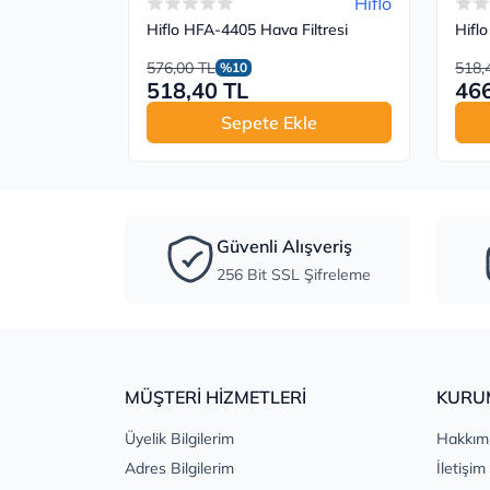
Hiflo
Hiflo HFA-4405 Hava Filtresi
Hiflo
576,00 TL
518,
%10
518,40 TL
466
Sepete Ekle
Güvenli Alışveriş
256 Bit SSL Şifreleme
MÜŞTERİ HİZMETLERİ
KURU
Üyelik Bilgilerim
Hakkım
Adres Bilgilerim
İletişim