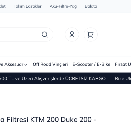
let
Takım Lastikler
Akü-Filtre-Yağ
Balata
ve Aksesuar
Off Road Vinçleri
E-Scooter / E-Bike
Fırsat Ü
 ve Üzeri Alışverişlerde ÜCRETSİZ KARGO
Bize Ulaşın 
 Filtresi KTM 200 Duke 200 -