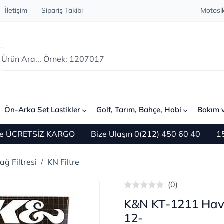
İletişim
Sipariş Takibi
Motosik
Ön-Arka Set Lastikler
Golf, Tarım, Bahçe, Hobi
Bakım 
ÜCRETSİZ KARGO
Bize Ulaşın 0(212) 450 60 40
1500 TL
ğ Filtresi
KN Filtre
(0)
K&N KT-1211 Hava
12-