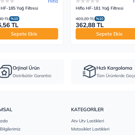
Hiflo
H
 HF-185 Yağ Filtresi
Hiflo HF-181 Yağ Filtresi
40 TL
403,20 TL
%10
%10
,56 TL
362,88 TL
Sepete Ekle
Sepete Ekle
Orjinal Ürün
Hızlı Kargolama
Distribütör Garantisi
Tüm Ürünlerde Geçer
MSAL
KATEGORİLER
ızda
Atv Utv Lastikleri
 Bilgilerimiz
Motosiklet Lastikleri