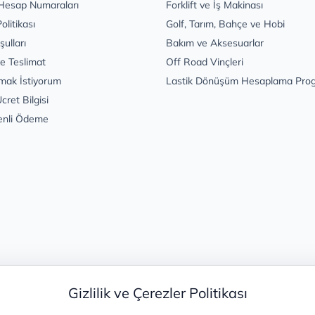
Hesap Numaraları
Forklift ve İş Makinası
Politikası
Golf, Tarım, Bahçe ve Hobi
şulları
Bakım ve Aksesuarlar
e Teslimat
Off Road Vinçleri
mak İstiyorum
Lastik Dönüşüm Hesaplama Pro
cret Bilgisi
enli Ödeme
Gizlilik ve Çerezler Politikası