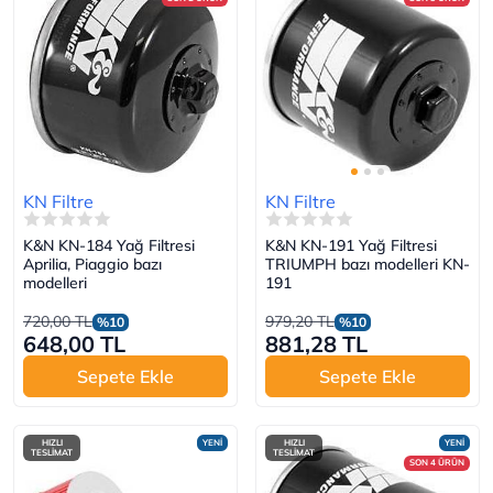
KN Filtre
KN Filtre
K&N KN-184 Yağ Filtresi
K&N KN-191 Yağ Filtresi
Aprilia, Piaggio bazı
TRIUMPH bazı modelleri KN-
modelleri
191
720,00 TL
979,20 TL
%10
%10
648,00 TL
881,28 TL
Sepete Ekle
Sepete Ekle
HIZLI
YENİ
HIZLI
YENİ
TESLİMAT
TESLİMAT
SON 4 ÜRÜN