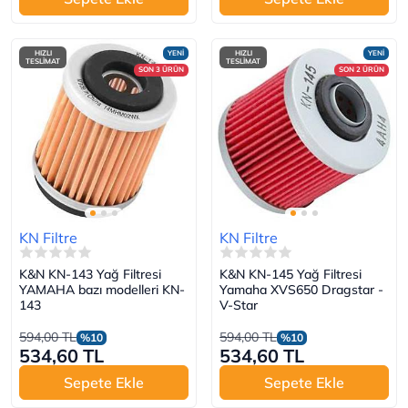
HIZLI
YENİ
HIZLI
YENİ
TESLİMAT
TESLİMAT
SON 3 ÜRÜN
SON 2 ÜRÜN
KN Filtre
KN Filtre
K&N KN-143 Yağ Filtresi
K&N KN-145 Yağ Filtresi
YAMAHA bazı modelleri KN-
Yamaha XVS650 Dragstar -
143
V-Star
594,00 TL
594,00 TL
%10
%10
534,60 TL
534,60 TL
Sepete Ekle
Sepete Ekle