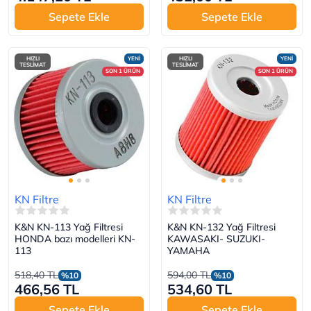
Sepete Ekle
Sepete Ekle
HIZLI
YENİ
HIZLI
YENİ
TESLİMAT
TESLİMAT
SON 1 ÜRÜN
SON 1 ÜRÜN
KN Filtre
KN Filtre
K&N KN-113 Yağ Filtresi
K&N KN-132 Yağ Filtresi
HONDA bazı modelleri KN-
KAWASAKI- SUZUKI-
113
YAMAHA
518,40 TL
594,00 TL
%10
%10
466,56 TL
534,60 TL
Sepete Ekle
Sepete Ekle