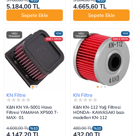
5.760,00 TL
5.184,00 TL
%10
%10
5.184,00 TL
4.665,60 TL
Sepete Ekle
Sepete Ekle
HIZLI
YENİ
HIZLI
YENİ
TESLİMAT
TESLİMAT
SON 1 ÜRÜN
SON 2 ÜRÜN
KN Filtre
KN Filtre
K&N KN YA-5001 Hava
K&N KN-112 Yağ Filtresi
Filtresi YAMAHA XP500 T-
HONDA- KAWASAKI bazı
MAX- 01
modelleri KN-112
4.608,00 TL
480,00 TL
%10
%10
4.147,20 TL
432,00 TL