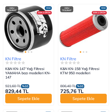
HIZLI
YENİ
HIZLI
YENİ
TESLİMAT
TESLİMAT
SON 2 ÜRÜN
SON 1 ÜRÜN
KN Filtre
KN Filtre
K&N KN-147 Yağ Filtresi
K&N KN-158 Yağ Filtresi
YAMAHA bazı modelleri KN-
KTM 950 modelleri
147
921,60 TL
806,40 TL
%10
%10
829,44 TL
725,76 TL
Sepete Ekle
Sepete Ekle