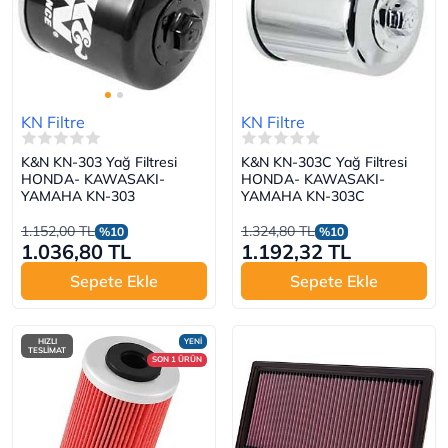
KN Filtre
KN Filtre
K&N KN-303 Yağ Filtresi
K&N KN-303C Yağ Filtresi
HONDA- KAWASAKI-
HONDA- KAWASAKI-
YAMAHA KN-303
YAMAHA KN-303C
1.152,00 TL
1.324,80 TL
%10
%10
1.036,80 TL
1.192,32 TL
Sepete Ekle
Sepete Ekle
HIZLI
YENİ
TESLİMAT
SON 1 ÜRÜN