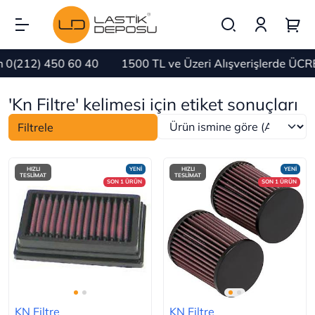
) 450 60 40
1500 TL ve Üzeri Alışverişlerde ÜCRETSİZ
'Kn Filtre' kelimesi için etiket sonuçları
Filtrele
HIZLI
YENİ
HIZLI
YENİ
TESLİMAT
TESLİMAT
SON 1 ÜRÜN
SON 1 ÜRÜN
KN Filtre
KN Filtre