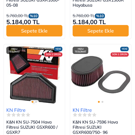
Filtresi SUZUKI GSXR1000-
Filtresi SUZUKI GSX1300R
05-08
Hayabusa
5.760,00 TL
5.760,00 TL
%10
%10
5.184,00 TL
5.184,00 TL
Sepete Ekle
Sepete Ekle
HIZLI
YENİ
HIZLI
YENİ
TESLİMAT
TESLİMAT
SON 1 ÜRÜN
SON 1 ÜRÜN
KN Filtre
KN Filtre
K&N KN SU-7504 Hava
K&N KN SU-7596 Hava
Filtresi SUZUKI GSXR600 /
Filtresi SUZUKI
GSXR7
GSXR600/750- 96