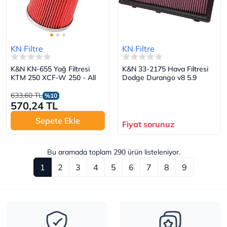
KN Filtre
KN Filtre
K&N KN-655 Yağ Filtresi
K&N 33-2175 Hava Filtresi
KTM 250 XCF-W 250 - All
Dodge Durango v8 5.9
633,60 TL
%10
570,24 TL
Sepete Ekle
Fiyat sorunuz
Bu aramada toplam
290
ürün listeleniyor.
1
2
3
4
5
6
7
8
9