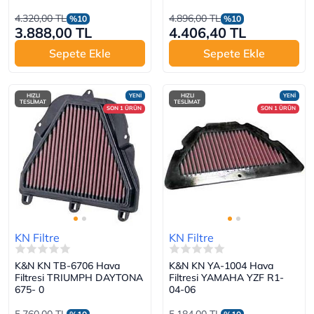
4.320,00 TL
4.896,00 TL
%10
%10
3.888,00 TL
4.406,40 TL
Sepete Ekle
Sepete Ekle
HIZLI
YENİ
HIZLI
YENİ
TESLİMAT
TESLİMAT
SON 1 ÜRÜN
SON 1 ÜRÜN
KN Filtre
KN Filtre
K&N KN TB-6706 Hava
K&N KN YA-1004 Hava
Filtresi TRIUMPH DAYTONA
Filtresi YAMAHA YZF R1-
675- 0
04-06