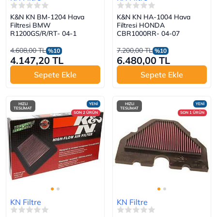
K&N KN BM-1204 Hava
K&N KN HA-1004 Hava
Filtresi BMW
Filtresi HONDA
R1200GS/R/RT- 04-1
CBR1000RR- 04-07
4.608,00 TL
7.200,00 TL
%10
%10
4.147,20 TL
6.480,00 TL
Sepete Ekle
Sepete Ekle
HIZLI
YENİ
HIZLI
YENİ
TESLİMAT
TESLİMAT
SON 2 ÜRÜN
SON 1 ÜRÜN
KN Filtre
KN Filtre