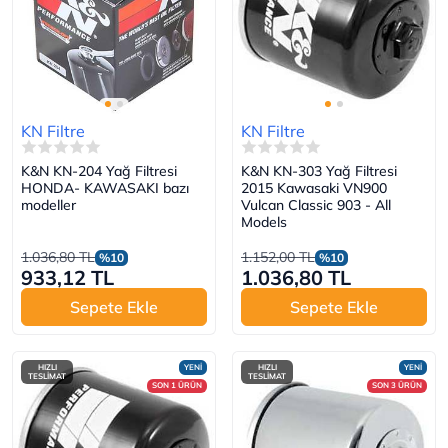
KN Filtre
KN Filtre
K&N KN-204 Yağ Filtresi
K&N KN-303 Yağ Filtresi
HONDA- KAWASAKI bazı
2015 Kawasaki VN900
modeller
Vulcan Classic 903 - All
Models
1.036,80 TL
1.152,00 TL
%10
%10
933,12 TL
1.036,80 TL
Sepete Ekle
Sepete Ekle
HIZLI
YENİ
HIZLI
YENİ
TESLİMAT
TESLİMAT
SON 1 ÜRÜN
SON 3 ÜRÜN