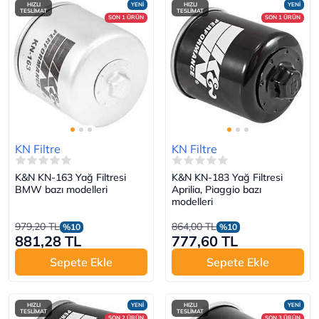
HIZLI
YENİ
HIZLI
YENİ
TESLİMAT
TESLİMAT
SON 1 ÜRÜN
SON 1 ÜRÜN
KN Filtre
KN Filtre
K&N KN-163 Yağ Filtresi
K&N KN-183 Yağ Filtresi
BMW bazı modelleri
Aprilia, Piaggio bazı
modelleri
979,20 TL
864,00 TL
%10
%10
881,28 TL
777,60 TL
Sepete Ekle
Sepete Ekle
HIZLI
YENİ
HIZLI
YENİ
TESLİMAT
TESLİMAT
SON 2 ÜRÜN
SON 3 ÜRÜN