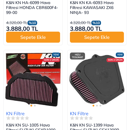
K&N KN HA-6099 Hava
K&N KN KA-6093 Hava
Filtresi HONDA CBR600F4-
Filtresi KAWASAKI ZX6
99-00
NINJA- 93
4.320,00 TL
4.320,00 TL
%10
%10
3.888,00 TL
3.888,00 TL
Sepete Ekle
Sepete Ekle
YENİ
HIZLI
YENİ
TESLİMAT
SON 1 ÜRÜN
SON 2 ÜRÜN
KN Filtre
KN Filtre
K&N KN SU-1005 Hava
K&N KN SU-1399 Hava