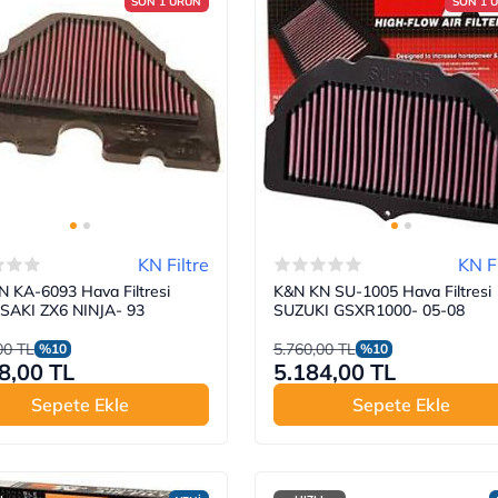
SON 1 ÜRÜN
SON 1 
KN Filtre
KN Fi
 KA-6093 Hava Filtresi
K&N KN SU-1005 Hava Filtresi
AKI ZX6 NINJA- 93
SUZUKI GSXR1000- 05-08
00 TL
5.760,00 TL
%10
%10
8,00 TL
5.184,00 TL
Sepete Ekle
Sepete Ekle