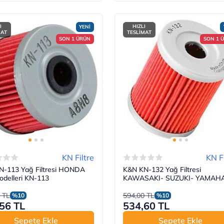
I
HIZLI
YENİ
MAT
TESLİMAT
SON 1 ÜRÜN
SON 1 
KN Filtre
KN Fi
N-113 Yağ Filtresi HONDA
K&N KN-132 Yağ Filtresi
odelleri KN-113
KAWASAKI- SUZUKI- YAMAH
 TL
594,00 TL
%10
%10
56 TL
534,60 TL
Sepete Ekle
Sepete Ekle