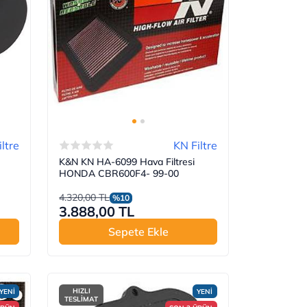
ltre
KN Filtre
K&N KN HA-6099 Hava Filtresi
HONDA CBR600F4- 99-00
4.320,00 TL
%10
3.888,00 TL
Sepete Ekle
HIZLI
YENİ
YENİ
TESLİMAT