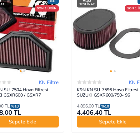
I
HIZLI
YENİ
MAT
TESLİMAT
SON 1 ÜRÜN
SON 1 
KN Filtre
KN Fi
 SU-7504 Hava Filtresi
K&N KN SU-7596 Hava Filtresi
I GSXR600 / GSXR7
SUZUKI GSXR600/750- 96
00 TL
4.896,00 TL
%10
%10
8,00 TL
4.406,40 TL
Sepete Ekle
Sepete Ekle