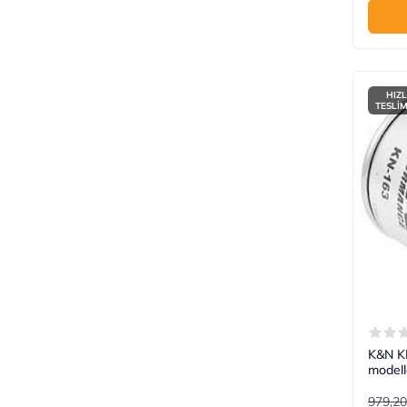
HIZL
TESLİ
K&N KN
modell
979,20