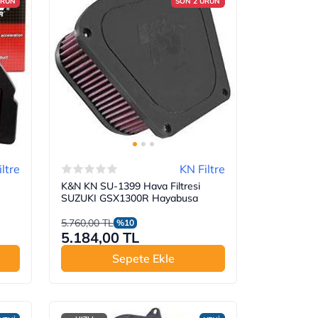
ÜRÜN
SON 2 ÜRÜN
ltre
KN Filtre
K&N KN SU-1399 Hava Filtresi
SUZUKI GSX1300R Hayabusa
5.760,00 TL
%10
5.184,00 TL
Sepete Ekle