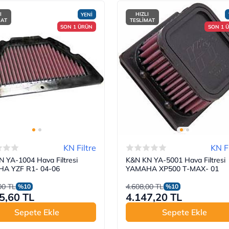
I
HIZLI
YENİ
MAT
TESLİMAT
SON 1 ÜRÜN
SON 1 
KN Filtre
KN Fi
 YA-1004 Hava Filtresi
K&N KN YA-5001 Hava Filtresi
A YZF R1- 04-06
YAMAHA XP500 T-MAX- 01
00 TL
4.608,00 TL
%10
%10
5,60 TL
4.147,20 TL
Sepete Ekle
Sepete Ekle