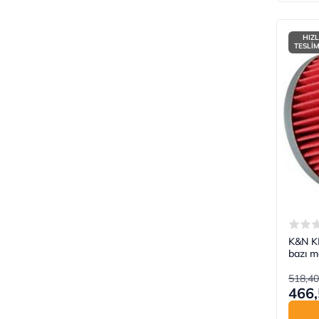
HIZL
TESLİ
K&N K
bazı m
518,40
466,