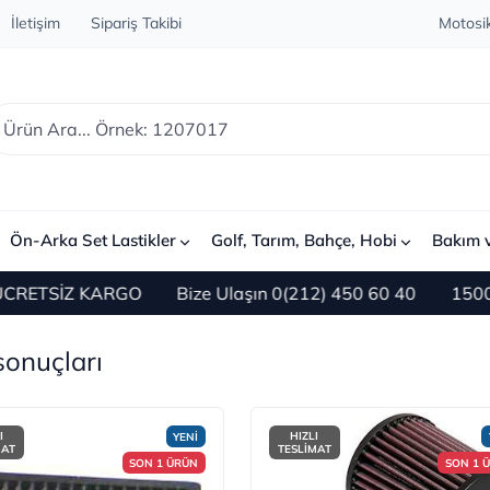
İletişim
Sipariş Takibi
Motosik
Ön-Arka Set Lastikler
Golf, Tarım, Bahçe, Hobi
Bakım 
 KARGO
Bize Ulaşın 0(212) 450 60 40
1500 TL ve Üzer
 sonuçları
I
HIZLI
YENİ
MAT
TESLİMAT
SON 1 ÜRÜN
SON 1 