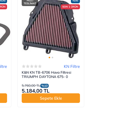
HIZLI
YENİ
YENİ
TESLİMAT
ÜRÜN
SON 1 ÜRÜN
ltre
KN Filtre
K&N KN TB-6706 Hava Filtresi
TRIUMPH DAYTONA 675- 0
5.760,00 TL
%10
5.184,00 TL
Sepete Ekle