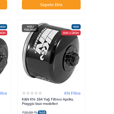
Sepete Ekle
HIZLI
YENİ
YENİ
TESLİMAT
ÜRÜN
SON 2 ÜRÜN
ltre
KN Filtre
,
K&N KN-184 Yağ Filtresi Aprilia,
Piaggio bazı modelleri
720,00 TL
%10