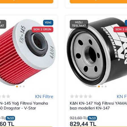
I
HIZLI
YENİ
MAT
TESLİMAT
SON 2 ÜRÜN
SON 2 
KN Filtre
KN Fi
-145 Yağ Filtresi Yamaha
K&N KN-147 Yağ Filtresi YAM
 Dragstar - V-Star
bazı modelleri KN-147
 TL
921,60 TL
%10
%10
60 TL
829,44 TL