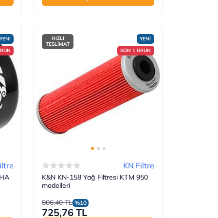
HIZLI
YENİ
YENİ
TESLİMAT
ÜRÜN
SON 1 ÜRÜN
ltre
KN Filtre
AHA
K&N KN-158 Yağ Filtresi KTM 950
modelleri
806,40 TL
%10
725,76 TL