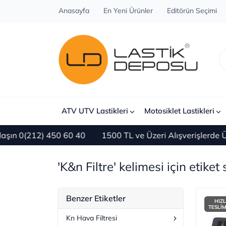
Anasayfa
En Yeni Ürünler
Editörün Seçimi
ATV UTV Lastikleri
Motosiklet Lastikleri
) 450 60 40
1500 TL ve Üzeri Alışverişlerde ÜCRETSİZ
'K&n Filtre' kelimesi için etiket
Benzer Etiketler
HIZL
TESLİ
Kn Hava Filtresi