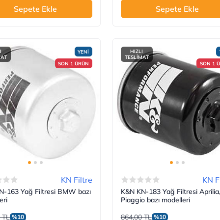
Sepete Ekle
Sepete Ekle
I
HIZLI
YENİ
MAT
TESLİMAT
SON 1 ÜRÜN
SON 1 
KN Filtre
KN Fi
-163 Yağ Filtresi BMW bazı
K&N KN-183 Yağ Filtresi Aprilia
eri
Piaggio bazı modelleri
 TL
864,00 TL
%10
%10