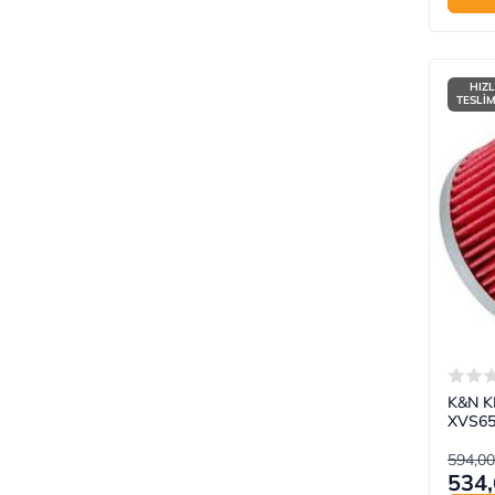
HIZL
TESLİ
K&N KN
XVS650
594,00
534,