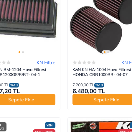
KN Filtre
KN Fi
 BM-1204 Hava Filtresi
K&N KN HA-1004 Hava Filtresi
1200GS/R/RT- 04-1
HONDA CBR1000RR- 04-07
00 TL
7.200,00 TL
%10
%10
7,20 TL
6.480,00 TL
Sepete Ekle
Sepete Ekle
I
YENİ
MAT