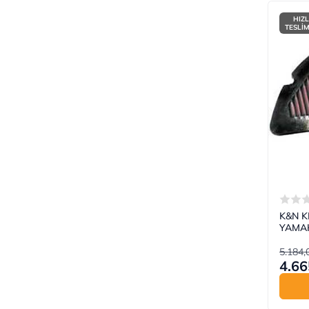
HIZL
TESLİ
K&N KN
YAMAH
5.184,
4.66