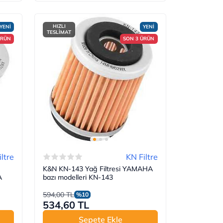
HIZLI
YENİ
YENİ
TESLİMAT
ÜRÜN
SON 3 ÜRÜN
ltre
KN Filtre
K&N KN-143 Yağ Filtresi YAMAHA
A
bazı modelleri KN-143
594,00 TL
%10
534,60 TL
Sepete Ekle