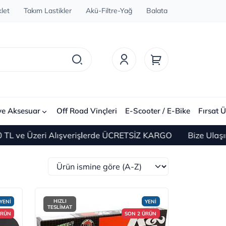
let
Takım Lastikler
Akü-Filtre-Yağ
Balata
ve Aksesuar
Off Road Vinçleri
E-Scooter / E-Bike
Fırsat Ü
i Alışverişlerde ÜCRETSİZ KARGO
Bize Ulaşın 0(212) 4
HIZLI
YENİ
YENİ
TESLİMAT
ÜRÜN
SON 2 ÜRÜN