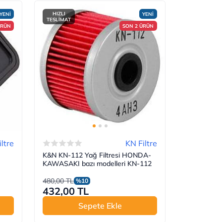
HIZLI
YENİ
YENİ
TESLİMAT
ÜRÜN
SON 2 ÜRÜN
ltre
KN Filtre
K&N KN-112 Yağ Filtresi HONDA-
KAWASAKI bazı modelleri KN-112
480,00 TL
%10
432,00 TL
Sepete Ekle