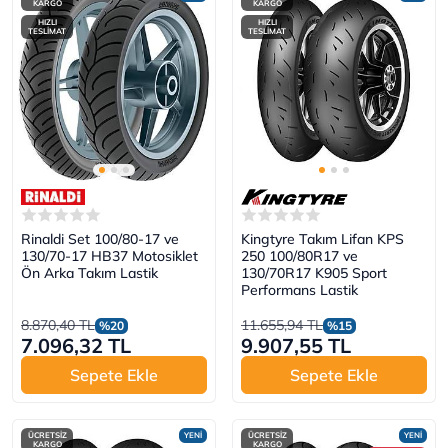
KARGO
KARGO
HIZLI
HIZLI
TESLİMAT
TESLİMAT
Rinaldi Set 100/80-17 ve
Kingtyre Takım Lifan KPS
130/70-17 HB37 Motosiklet
250 100/80R17 ve
Ön Arka Takım Lastik
130/70R17 K905 Sport
Performans Lastik
8.870,40 TL
11.655,94 TL
%20
%15
7.096,32 TL
9.907,55 TL
Sepete Ekle
Sepete Ekle
ÜCRETSİZ
YENİ
ÜCRETSİZ
YENİ
KARGO
KARGO