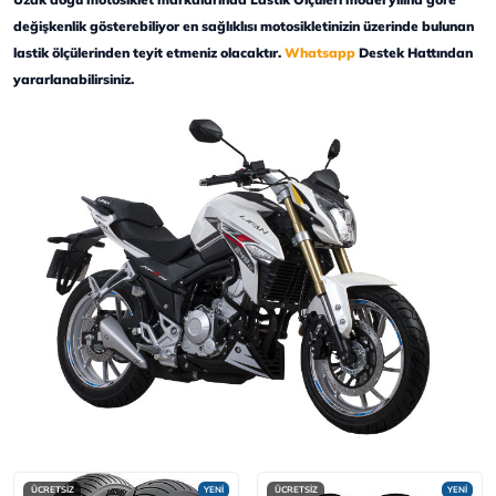
değişkenlik gösterebiliyor en sağlıklısı motosikletinizin üzerinde bulunan
lastik ölçülerinden teyit etmeniz olacaktır.
Whatsapp
Destek Hattından
yararlanabilirsiniz.
ÜCRETSİZ
YENİ
ÜCRETSİZ
YENİ