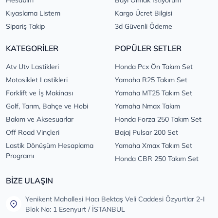
Hesabım
Bayi Olmak İstiyorum
Kıyaslama Listem
Kargo Ücret Bilgisi
Sipariş Takip
3d Güvenli Ödeme
KATEGORİLER
POPÜLER SETLER
Atv Utv Lastikleri
Honda Pcx Ön Takım Set
Motosiklet Lastikleri
Yamaha R25 Takım Set
Forklift ve İş Makinası
Yamaha MT25 Takım Set
Golf, Tarım, Bahçe ve Hobi
Yamaha Nmax Takım
Bakım ve Aksesuarlar
Honda Forza 250 Takım Set
Off Road Vinçleri
Bajaj Pulsar 200 Set
Lastik Dönüşüm Hesaplama
Yamaha Xmax Takım Set
Programı
Honda CBR 250 Takım Set
BİZE ULAŞIN
Yenikent Mahallesi Hacı Bektaş Veli Caddesi Özyurtlar 2-I
Blok No: 1 Esenyurt / İSTANBUL