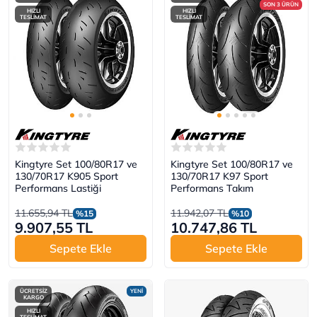
SON 3 ÜRÜN
HIZLI
HIZLI
TESLİMAT
TESLİMAT
Kingtyre Set 100/80R17 ve
Kingtyre Set 100/80R17 ve
130/70R17 K905 Sport
130/70R17 K97 Sport
Performans Lastiği
Performans Takım
11.655,94 TL
11.942,07 TL
%15
%10
9.907,55 TL
10.747,86 TL
Sepete Ekle
Sepete Ekle
ÜCRETSİZ
YENİ
KARGO
HIZLI
TESLİMAT