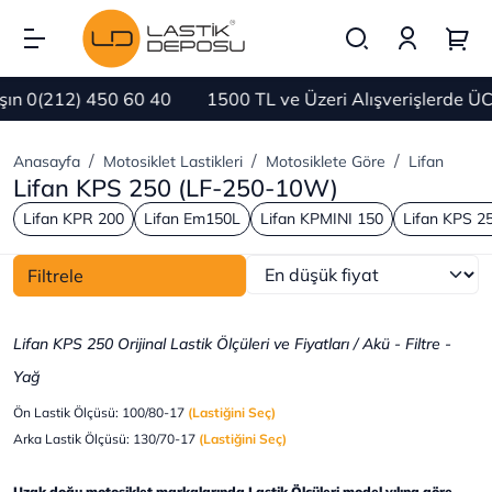
 0(212) 450 60 40
1500 TL ve Üzeri Alışverişlerde ÜCR
Anasayfa
Motosiklet Lastikleri
Motosiklete Göre
Lifan
Lifan KPS 250 (LF-250-10W)
Lifan KPR 200
Lifan Em150L
Lifan KPMINI 150
Lifan KPS 2
Filtrele
Lifan KPS 250 Orijinal Lastik Ölçüleri ve Fiyatları / Akü - Filtre -
Yağ
Ön Lastik Ölçüsü: 100/80-17
(Lastiğini Seç)
Arka Lastik Ölçüsü: 130/70-17
(Lastiğini Seç)
Uzak doğu motosiklet markalarında Lastik Ölçüleri model yılına göre