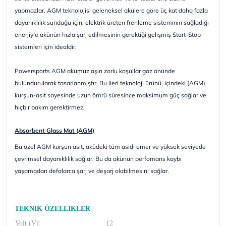
yapmazlar. AGM teknolojisi geleneksel akülere göre üç kat daha fazla
dayanıklılık sunduğu için, elektrik üreten frenleme sisteminin sağladığı
enerjiyle akünün hızla şarj edilmesinin gerektiği gelişmiş Start-Stop
sistemleri için idealdir.
Powersports AGM akümüz aşırı zorlu koşullar göz önünde
bulundurularak tasarlanmıştır. Bu ileri teknoloji ürünü, içindeki (AGM)
kurşun-asit sayesinde uzun ömrü süresince maksimum güç sağlar ve
hiçbir bakım gerektirmez.
Absorbent Glass Mat (AGM)
Bu özel AGM kurşun asit, aküdeki tüm asidi emer ve yüksek seviyede
çevrimsel dayanıklılık sağlar. Bu da akünün perfomans kaybı
yaşamadan defalarca şarj ve deşarj olabilmesini sağlar.
TEKNIK ÖZELLIKLER
Volt (V):
12