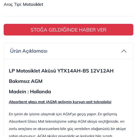
Araç Tipi
:
Motosiklet
STOĞA GELDİĞİNDE HABER VER
Ürün Açıklaması
LP Motosiklet Aküsü YTX14AH-BS 12V12AH
Bakımsız AGM
Madein : Hollanda
Absorbent glass mat (AGM) gelişmiş kurşun-asit teknolojisi
En iyinin de iyisine ulaşmak için AGM'ye geçiş yapın. En gelişmiş
Absorbent Glass Mat teknolojisine sahip AGM aküyü seçtiğinizde, en
zorlu araçlara ve aksesuarlara bile güç verebilen olağanüstü bir aküye
sahip olursunuz. AGM aküler güvenlidir ve kırılsalar bile sızıntı