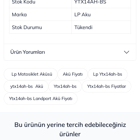
Stok Kodu
YTX14AH-BS
Marka
LP Aku
Stok Durumu
Tükendi
Ürün Yorumları
Lp Motosiklet Aküsü
Akü Fiyatı
Lp Ytx14ah-bs
ytx14ah-bs Akü
Ytx14ah-bs
Ytx14ah-bs Fiyatlar
Ytx14ah-bs Landport Akü Fiyatı
Bu ürünün yerine tercih edebileceğiniz
ürünler