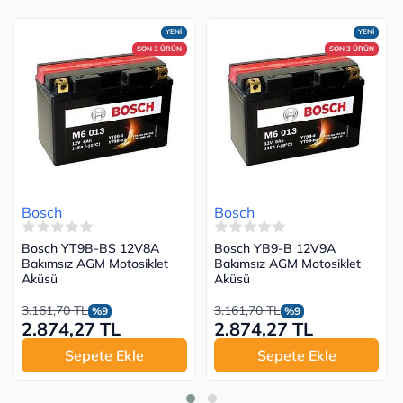
YENİ
YENİ
SON 3 ÜRÜN
SON 3 ÜRÜN
Bosch
Bosch
Bosch YT9B-BS 12V8A
Bosch YB9-B 12V9A
Bakımsız AGM Motosiklet
Bakımsız AGM Motosiklet
Aküsü
Aküsü
3.161,70 TL
3.161,70 TL
%9
%9
2.874,27 TL
2.874,27 TL
Sepete Ekle
Sepete Ekle