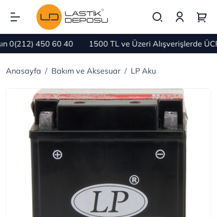
0(212) 450 60 40
1500 TL ve Üzeri Alışverişlerde ÜCR
Anasayfa
Bakım ve Aksesuar
LP Aku