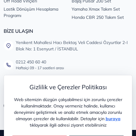
Off Road Vinçleri
Bajaj Pulsar 200 Set
Lastik Dönüşüm Hesaplama
Yamaha Xmax Takım Set
Programı
Honda CBR 250 Takım Set
BİZE ULAŞIN
Yenikent Mahallesi Hacı Bektaş Veli Caddesi Özyurtlar 2-I
Blok No: 1 Esenyurt / İSTANBUL
0212 450 60 40
Haftaiçi 09 - 17 saatleri arası
info@lastikdeposu.com.tr
Gizlilik ve Çerezler Politikası
Tüm öneri ve şikayetleriniz için
Web sitemizin düzgün çalışabilmesi için zorunlu çerezler
kullanılmaktadır. Onay vermeniz halinde, kullanıcı
deneyimini geliştirmek ve analiz etmek amacıyla zorunlu
olmayan çerezler de kullanılabilir. Detaylar için
buraya
tıklayarak ilgili adresi ziyaret etebilirsiniz