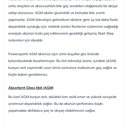
zorlu araçlara ve aksesuarlara bile güç verebilen olağanüstü bir aküye
sahip olursunuz. AGM aküler güvenlidir ve kırılsalar bile sızıntı
yapmazlar. AGM teknolojisi geleneksel akülere göre üç kat daha fazla
dayanıklılık sunduğu için, elektrik üreten frenleme sisteminin sağladığı
enerjiyle akünün hızla şarj edilmesinin gerektiği gelişmiş Start-Stop
sistemleri için idealdir.
Powersports AGM akümüz aşırı zorlu koşullar göz önünde
bulundurularak tasarlanmıştır. Bu ileri teknoloji ürünü, içindeki (AGM)
kurşun-asit sayesinde uzun ömrü süresince maksimum güç sağlar ve
hiçbir bakım gerektirmez.
Absorbent Glass Mat (AGM)
Bu özel AGM kurşun asit, aküdeki tüm asidi emer ve yüksek seviyede
çevrimsel dayanıklılık sağlar. Bu da akünün perfomans kaybı
yaşamadan defalarca şarj ve deşarj olabilmesini sağlar.