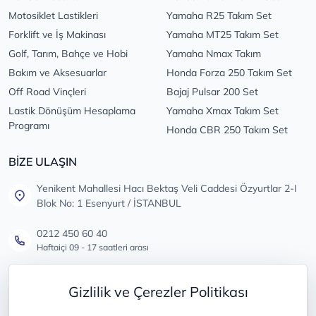
Motosiklet Lastikleri
Yamaha R25 Takım Set
Forklift ve İş Makinası
Yamaha MT25 Takım Set
Golf, Tarım, Bahçe ve Hobi
Yamaha Nmax Takım
Bakım ve Aksesuarlar
Honda Forza 250 Takım Set
Off Road Vinçleri
Bajaj Pulsar 200 Set
Lastik Dönüşüm Hesaplama
Yamaha Xmax Takım Set
Programı
Honda CBR 250 Takım Set
BİZE ULAŞIN
Yenikent Mahallesi Hacı Bektaş Veli Caddesi Özyurtlar 2-I
Blok No: 1 Esenyurt / İSTANBUL
0212 450 60 40
Haftaiçi 09 - 17 saatleri arası
info@lastikdeposu.com.tr
Gizlilik ve Çerezler Politikası
Tüm öneri ve şikayetleriniz için