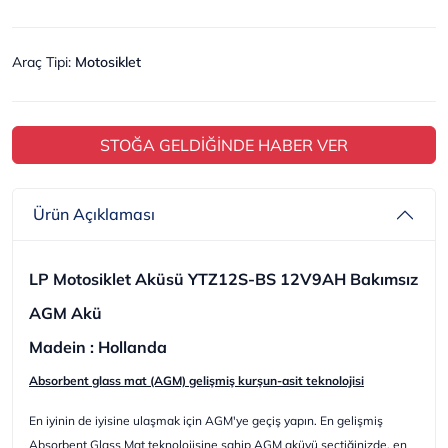
Araç Tipi
:
Motosiklet
STOĞA GELDİĞİNDE HABER VER
Ürün Açıklaması
LP Motosiklet Aküsü YTZ12S-BS 12V9AH Bakımsız
AGM Akü
Madein : Hollanda
Absorbent glass mat (AGM) gelişmiş kurşun-asit teknolojisi
En iyinin de iyisine ulaşmak için AGM'ye geçiş yapın. En gelişmiş
Absorbent Glass Mat teknolojisine sahip AGM aküyü seçtiğinizde, en