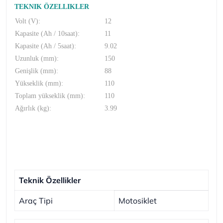
TEKNIK ÖZELLIKLER
Volt (V):
12
Kapasite (Ah / 10saat):
11
Kapasite (Ah / 5saat):
9.02
Uzunluk (mm):
150
Genişlik (mm):
88
Yükseklik (mm):
110
Toplam yükseklik (mm):
110
Ağırlık (kg):
3.99
Teknik Özellikler
Araç Tipi
Motosiklet