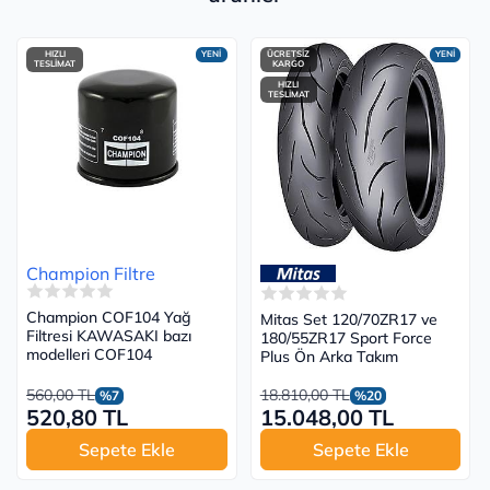
HIZLI
YENİ
ÜCRETSİZ
YENİ
TESLİMAT
KARGO
HIZLI
TESLİMAT
Champion Filtre
Champion COF104 Yağ
Mitas Set 120/70ZR17 ve
Filtresi KAWASAKI bazı
180/55ZR17 Sport Force
modelleri COF104
Plus Ön Arka Takım
560,00 TL
18.810,00 TL
%7
%20
520,80 TL
15.048,00 TL
Sepete Ekle
Sepete Ekle