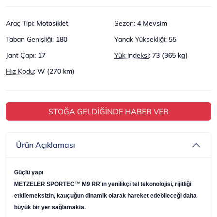
Araç Tipi
:
Motosiklet
Sezon
:
4 Mevsim
Taban Genişliği
:
180
Yanak Yüksekliği
:
55
Jant Çapı
:
17
Yük indeksi
:
73 (365 kg)
Hız Kodu
:
W (270 km)
STOĞA GELDİĞİNDE HABER VER
Ürün Açıklaması
Güçlü yapı
METZELER SPORTEC™ M9 RR'ın yenilikçi tel tekonolojisi, rijitliği
etkilemeksizin, kauçuğun dinamik olarak hareket edebileceği daha
büyük bir yer sağlamakta.