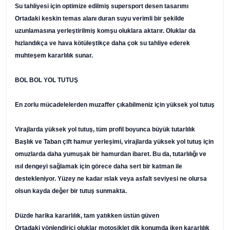
Su tahliyesi için optimize edilmiş supersport desen tasarımı
Ortadaki keskin temas alanı duran suyu verimli bir şekilde
uzunlamasına yerleştirilmiş komşu oluklara aktarır. Oluklar da
hızlandıkça ve hava kötüleştikçe daha çok su tahliye ederek
muhteşem kararlılık sunar.
BOL BOL YOL TUTUŞ
En zorlu mücadelelerden muzaffer çıkabilmeniz için yüksek yol tutuş
Virajlarda yüksek yol tutuş, tüm profil boyunca büyük tutarlılık
Başlık ve Taban çift hamur yerleşimi, virajlarda yüksek yol tutuş için
omuzlarda daha yumuşak bir hamurdan ibaret. Bu da, tutarlılığı ve
ısıl dengeyi sağlamak için görece daha sert bir katman ile
destekleniyor. Yüzey ne kadar ıslak veya asfalt seviyesi ne olursa
olsun kayda değer bir tutuş sunmakta.
Düzde harika kararlılık, tam yatıkken üstün güven
Ortadaki yönlendirici oluklar motosiklet dik konumda iken kararlılık