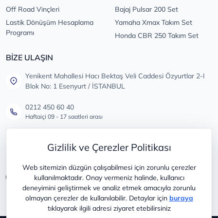
Off Road Vinçleri
Bajaj Pulsar 200 Set
Lastik Dönüşüm Hesaplama
Yamaha Xmax Takım Set
Programı
Honda CBR 250 Takım Set
BİZE ULAŞIN
Yenikent Mahallesi Hacı Bektaş Veli Caddesi Özyurtlar 2-I
Blok No: 1 Esenyurt / İSTANBUL
0212 450 60 40
Haftaiçi 09 - 17 saatleri arası
info@lastikdeposu.com.tr
Gizlilik ve Çerezler Politikası
Tüm öneri ve şikayetleriniz için
Web sitemizin düzgün çalışabilmesi için zorunlu çerezler
kullanılmaktadır. Onay vermeniz halinde, kullanıcı
deneyimini geliştirmek ve analiz etmek amacıyla zorunlu
olmayan çerezler de kullanılabilir. Detaylar için
buraya
tıklayarak ilgili adresi ziyaret etebilirsiniz