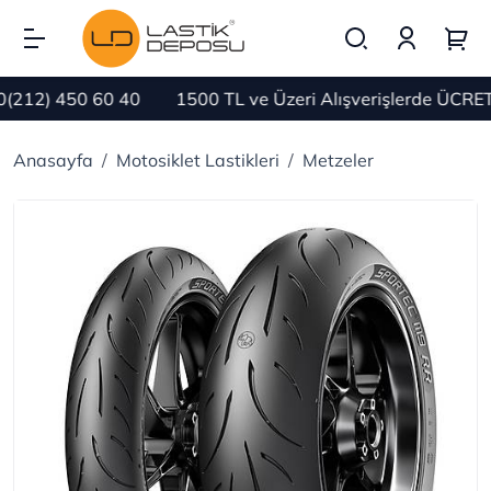
12) 450 60 40
1500 TL ve Üzeri Alışverişlerde ÜCRETS
Anasayfa
Motosiklet Lastikleri
Metzeler