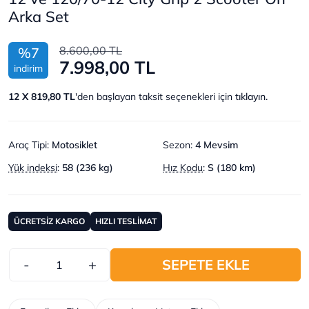
Arka Set
8.600,00 TL
%7
7.998,00 TL
indirim
12 X 819,80 TL
'den başlayan taksit seçenekleri için
tıklayın.
Araç Tipi
:
Motosiklet
Sezon
:
4 Mevsim
Yük indeksi
:
58 (236 kg)
Hız Kodu
:
S (180 km)
ÜCRETSİZ KARGO
HIZLI TESLİMAT
-
+
SEPETE EKLE