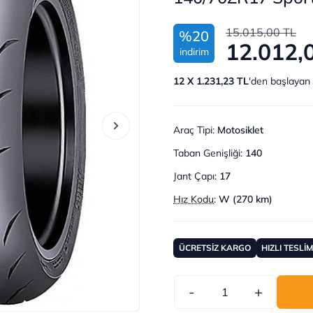
15.015,00 TL
%20
12.012,
indirim
12 X 1.231,23 TL
'den başlayan 
Araç Tipi
:
Motosiklet
Taban Genişliği
:
140
Jant Çapı
:
17
Hız Kodu
:
W (270 km)
ÜCRETSİZ KARGO
HIZLI TESLİ
-
+