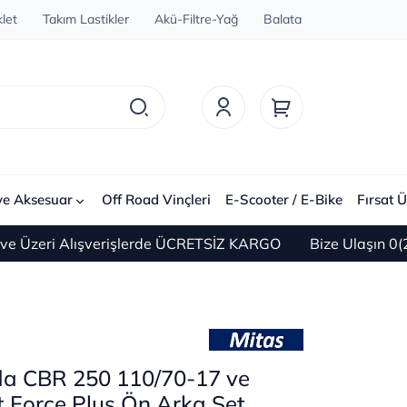
let
Takım Lastikler
Akü-Filtre-Yağ
Balata
ve Aksesuar
Off Road Vinçleri
E-Scooter / E-Bike
Fırsat Ü
ri Alışverişlerde ÜCRETSİZ KARGO
Bize Ulaşın 0(212) 4
a CBR 250 110/70-17 ve
 Force Plus Ön Arka Set