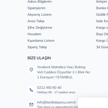
Adres Bilgilerim
İletişim
Siparişlerim
Banka 
Alışveriş Listem
Gizlilik 
Arıza Takip
İade Ko
Şifre Değiştirme
Kargo v
Hesabım
Bayi Ol
Kıyaslama Listem
Kargo Ü
Sipariş Takip
3d Güv
BİZE ULAŞIN
Yenikent Mahallesi Hacı Bektaş
Veli Caddesi Özyurtlar 2-I Blok No:
1 Esenyurt / İSTANBUL
0212 450 60 40
Haftaiçi 09 - 17 saatleri arası
info@lastikdeposu.com.tr
Tüm öneri ve şikayetleriniz için