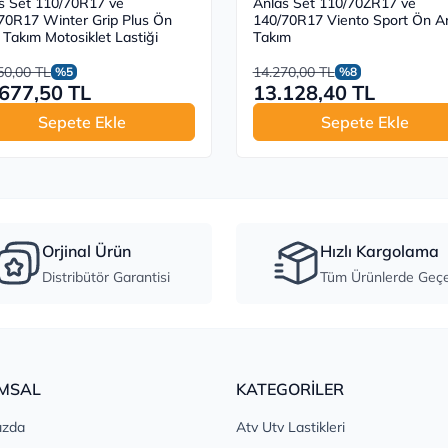
s Set 110/70R17 ve
Anlas Set 110/70ZR17 ve
70R17 Winter Grip Plus Ön
140/70R17 Viento Sport Ön A
 Takım Motosiklet Lastiği
Takım
50,00 TL
14.270,00 TL
%5
%8
677,50 TL
13.128,40 TL
Sepete Ekle
Sepete Ekle
Orjinal Ürün
Hızlı Kargolama
Distribütör Garantisi
Tüm Ürünlerde Geçer
MSAL
KATEGORİLER
ızda
Atv Utv Lastikleri