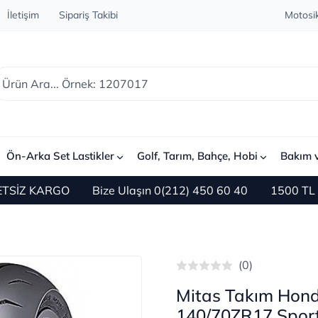
İletişim
Sipariş Takibi
Motosik
Ön-Arka Set Lastikler
Golf, Tarım, Bahçe, Hobi
Bakım 
 KARGO
Bize Ulaşın 0(212) 450 60 40
1500 TL ve Üze
(0)
Mitas Takım Hond
140/70ZR17 Sport