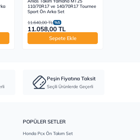
Anlas Takım Yamaha MT25
Anlas Takı
rka
110/70R17 ve 140/70R17 Tournee
Grip Plus Kı
Sport Ön Arka Set
11.640,00 TL
15.450,00 T
%5
11.058,00 TL
14.677,
Sepete Ekle
S
Peşin Fiyatına Taksit
li
Seçili Ürünlerde Geçerli
POPÜLER SETLER
Honda Pcx Ön Takım Set