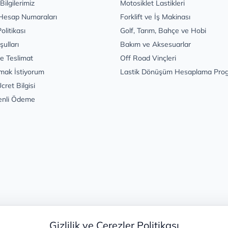
 Bilgilerimiz
Motosiklet Lastikleri
Hesap Numaraları
Forklift ve İş Makinası
Politikası
Golf, Tarım, Bahçe ve Hobi
şulları
Bakım ve Aksesuarlar
e Teslimat
Off Road Vinçleri
mak İstiyorum
Lastik Dönüşüm Hesaplama Pro
cret Bilgisi
enli Ödeme
Gizlilik ve Çerezler Politikası