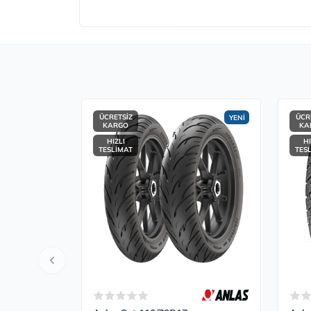
ÜCRETSİZ
ÜCR
YENİ
KARGO
KA
HIZLI
HI
TESLİMAT
TES