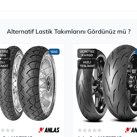
Alternatif Lastik Takımlarını Gördünüz mü ?
ETSİZ
ÜCRETSİZ
YENİ
RGO
KARGO
ZLI
HIZLI
LİMAT
TESLİMAT