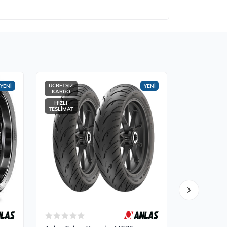
ÜCRETSİZ
ÜCRETSİZ
YENİ
YENİ
KARGO
KARGO
HIZLI
HIZLI
TESLİMAT
TESLİMAT