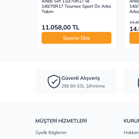
Anlas Set 110/70R17 ve
Anla
140/70R17 Tournee Sport Ön Arka
140/
Takım
Arka
15.4
11.058,00 TL
14.
Sepete Ekle
Güvenli Alışveriş
256 Bit SSL Şifreleme
MÜŞTERİ HİZMETLERİ
KURU
Üyelik Bilgilerim
Hakkım