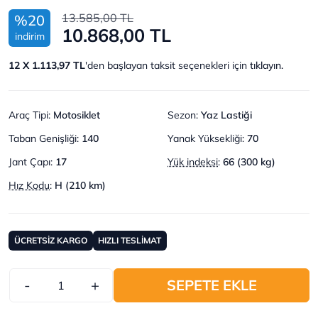
13.585,00 TL
%20
10.868,00 TL
indirim
12 X 1.113,97 TL
'den başlayan taksit seçenekleri için
tıklayın.
Araç Tipi
:
Motosiklet
Sezon
:
Yaz Lastiği
Taban Genişliği
:
140
Yanak Yüksekliği
:
70
Jant Çapı
:
17
Yük indeksi
:
66 (300 kg)
Hız Kodu
:
H (210 km)
ÜCRETSİZ KARGO
HIZLI TESLİMAT
-
+
SEPETE EKLE