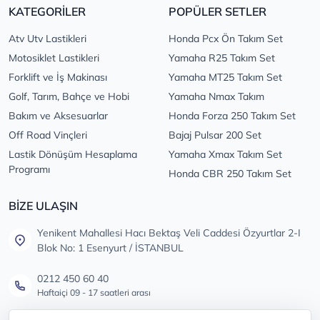
KATEGORİLER
POPÜLER SETLER
Atv Utv Lastikleri
Honda Pcx Ön Takım Set
Motosiklet Lastikleri
Yamaha R25 Takım Set
Forklift ve İş Makinası
Yamaha MT25 Takım Set
Golf, Tarım, Bahçe ve Hobi
Yamaha Nmax Takım
Bakım ve Aksesuarlar
Honda Forza 250 Takım Set
Off Road Vinçleri
Bajaj Pulsar 200 Set
Lastik Dönüşüm Hesaplama
Yamaha Xmax Takım Set
Programı
Honda CBR 250 Takım Set
BİZE ULAŞIN
Yenikent Mahallesi Hacı Bektaş Veli Caddesi Özyurtlar 2-I
Blok No: 1 Esenyurt / İSTANBUL
0212 450 60 40
Haftaiçi 09 - 17 saatleri arası