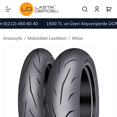
0(212) 450 60 40
1500 TL ve Üzeri Alışverişlerde ÜCRE
Anasayfa
Motosiklet Lastikleri
Mitas