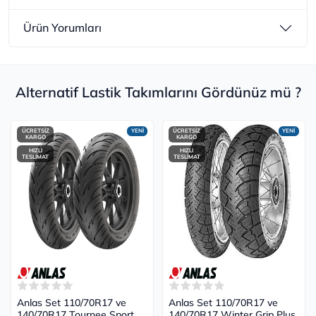
Ürün Yorumları
Alternatif Lastik Takımlarını Gördünüz mü ?
ÜCRETSİZ
YENİ
ÜCRETSİZ
YENİ
KARGO
KARGO
HIZLI
HIZLI
TESLİMAT
TESLİMAT
Anlas Set 110/70R17 ve
Anlas Set 110/70R17 ve
140/70R17 Tournee Sport
140/70R17 Winter Grip Plus