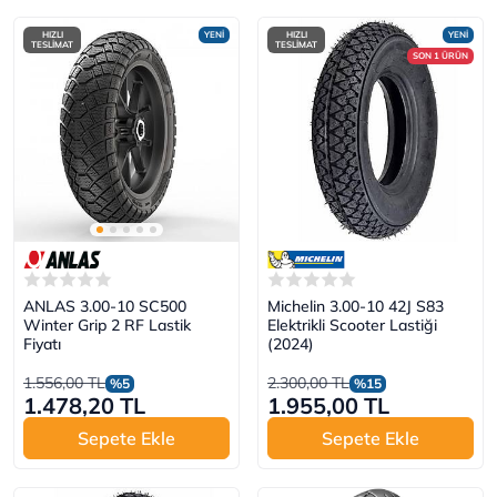
HIZLI
YENİ
HIZLI
YENİ
TESLİMAT
TESLİMAT
SON 1 ÜRÜN
ANLAS 3.00-10 SC500
Michelin 3.00-10 42J S83
Winter Grip 2 RF Lastik
Elektrikli Scooter Lastiği
Fiyatı
(2024)
1.556,00 TL
2.300,00 TL
%5
%15
1.478,20 TL
1.955,00 TL
Sepete Ekle
Sepete Ekle