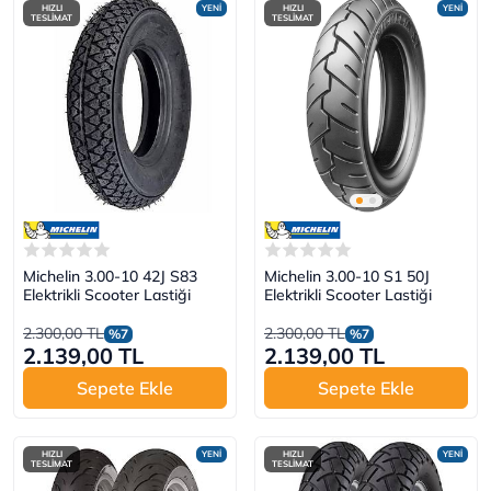
HIZLI
YENİ
HIZLI
YENİ
TESLİMAT
TESLİMAT
Michelin 3.00-10 42J S83
Michelin 3.00-10 S1 50J
Elektrikli Scooter Lastiği
Elektrikli Scooter Lastiği
2.300,00 TL
2.300,00 TL
%7
%7
2.139,00 TL
2.139,00 TL
Sepete Ekle
Sepete Ekle
HIZLI
YENİ
HIZLI
YENİ
TESLİMAT
TESLİMAT