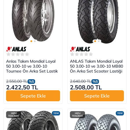
Anlas Takım Mondial Loyal
ANLAS Takım Mondial Loyal
50 3.00-10 ve 3.00-10
50 3.00-10 ve 3.00-10 MB80
Tournee Ön Arka Set Lastik
Ön Arka Set Scooter Lastiği
2.550,00 TL
2.640,00 TL
%5
%5
2.422,50 TL
2.508,00 TL
Sepete Ekle
Sepete Ekle
HIZLI
YENİ
HIZLI
YENİ
TESLİMAT
TESLİMAT