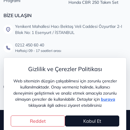
Programı
Honda CBR 250 Takım Set
BİZE ULAŞIN
Yenikent Mahallesi Hacı Bektaş Veli Caddesi Özyurtlar 2-I
Blok No: 1 Esenyurt / İSTANBUL
0212 450 60 40
Haftaiçi 09 - 17 saatleri arası
info@lastikdeposu.com.tr
Gizlilik ve Çerezler Politikası
Tüm öneri ve şikayetleriniz için
Web sitemizin düzgün çalışabilmesi için zorunlu çerezler
kullanılmaktadır. Onay vermeniz halinde, kullanıcı
deneyimini geliştirmek ve analiz etmek amacıyla zorunlu
olmayan çerezler de kullanılabilir. Detaylar için
buraya
tıklayarak ilgili adresi ziyaret etebilirsiniz
Copyright © 2025
lastikdeposu
Reddet
Kabul Et
®
PlatinMarket
E-Ticaret Sistemi
İle Hazırlanmıştır.