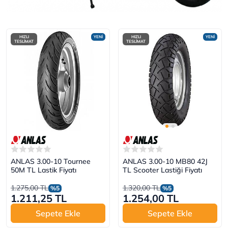
HIZLI
YENİ
HIZLI
YENİ
TESLİMAT
TESLİMAT
ANLAS 3.00-10 Tournee
ANLAS 3.00-10 MB80 42J
50M TL Lastik Fiyatı
TL Scooter Lastiği Fiyatı
1.275,00 TL
1.320,00 TL
%5
%5
1.211,25 TL
1.254,00 TL
Sepete Ekle
Sepete Ekle