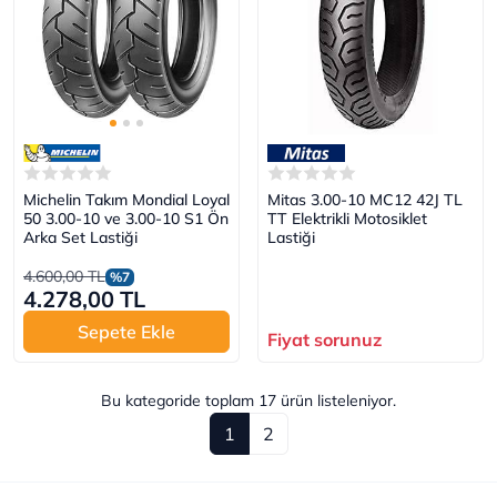
Michelin Takım Mondial Loyal
Mitas 3.00-10 MC12 42J TL
50 3.00-10 ve 3.00-10 S1 Ön
TT Elektrikli Motosiklet
Arka Set Lastiği
Lastiği
4.600,00 TL
%7
4.278,00 TL
Sepete Ekle
Fiyat sorunuz
Bu kategoride toplam
17
ürün listeleniyor.
1
2