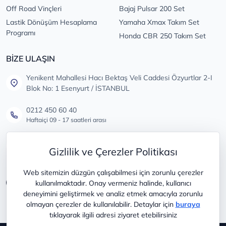
Off Road Vinçleri
Bajaj Pulsar 200 Set
Lastik Dönüşüm Hesaplama
Yamaha Xmax Takım Set
Programı
Honda CBR 250 Takım Set
BİZE ULAŞIN
Yenikent Mahallesi Hacı Bektaş Veli Caddesi Özyurtlar 2-I
Blok No: 1 Esenyurt / İSTANBUL
0212 450 60 40
Haftaiçi 09 - 17 saatleri arası
info@lastikdeposu.com.tr
Gizlilik ve Çerezler Politikası
Tüm öneri ve şikayetleriniz için
Web sitemizin düzgün çalışabilmesi için zorunlu çerezler
kullanılmaktadır. Onay vermeniz halinde, kullanıcı
deneyimini geliştirmek ve analiz etmek amacıyla zorunlu
olmayan çerezler de kullanılabilir. Detaylar için
buraya
tıklayarak ilgili adresi ziyaret etebilirsiniz