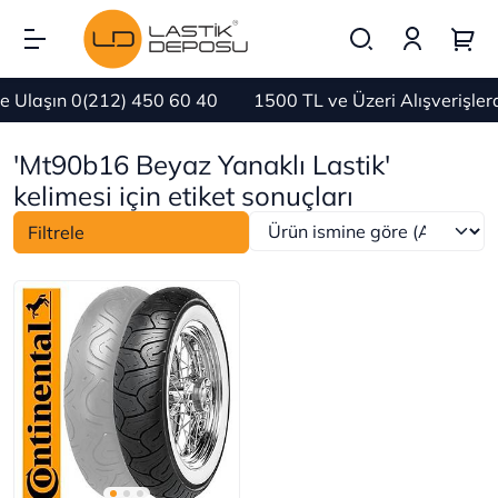
 Ulaşın 0(212) 450 60 40
1500 TL ve Üzeri Alışverişle
'Mt90b16 Beyaz Yanaklı Lastik'
kelimesi için etiket sonuçları
Filtrele