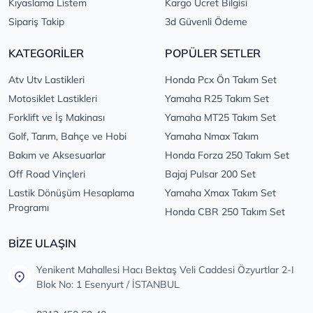
Kıyaslama Listem
Kargo Ücret Bilgisi
Sipariş Takip
3d Güvenli Ödeme
KATEGORİLER
POPÜLER SETLER
Atv Utv Lastikleri
Honda Pcx Ön Takım Set
Motosiklet Lastikleri
Yamaha R25 Takım Set
Forklift ve İş Makinası
Yamaha MT25 Takım Set
Golf, Tarım, Bahçe ve Hobi
Yamaha Nmax Takım
Bakım ve Aksesuarlar
Honda Forza 250 Takım Set
Off Road Vinçleri
Bajaj Pulsar 200 Set
Lastik Dönüşüm Hesaplama
Yamaha Xmax Takım Set
Programı
Honda CBR 250 Takım Set
BİZE ULAŞIN
Yenikent Mahallesi Hacı Bektaş Veli Caddesi Özyurtlar 2-I
Blok No: 1 Esenyurt / İSTANBUL