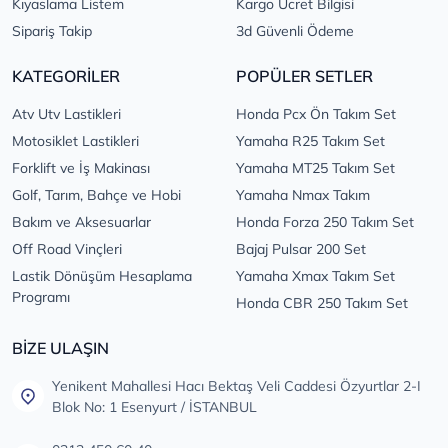
Kıyaslama Listem
Kargo Ücret Bilgisi
Sipariş Takip
3d Güvenli Ödeme
KATEGORİLER
POPÜLER SETLER
Atv Utv Lastikleri
Honda Pcx Ön Takım Set
Motosiklet Lastikleri
Yamaha R25 Takım Set
Forklift ve İş Makinası
Yamaha MT25 Takım Set
Golf, Tarım, Bahçe ve Hobi
Yamaha Nmax Takım
Bakım ve Aksesuarlar
Honda Forza 250 Takım Set
Off Road Vinçleri
Bajaj Pulsar 200 Set
Lastik Dönüşüm Hesaplama
Yamaha Xmax Takım Set
Programı
Honda CBR 250 Takım Set
BİZE ULAŞIN
Yenikent Mahallesi Hacı Bektaş Veli Caddesi Özyurtlar 2-I
Blok No: 1 Esenyurt / İSTANBUL