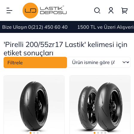
Bize Ulaşın 0(212) 450 60 40
1500 TL ve Üzeri Alışver
'Pirelli 200/55zr17 Lastik' kelimesi için
etiket sonuçları
Filtrele