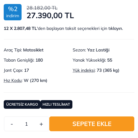
28.182,00 TL
%2
27.390,00 TL
indirim
12 X 2.807,48 TL
'den başlayan taksit seçenekleri için
tıklayın.
Araç Tipi
:
Motosiklet
Sezon
:
Yaz Lastiği
Taban Genişliği
:
180
Yanak Yüksekliği
:
55
Jant Çapı
:
17
Yük indeksi
:
73 (365 kg)
Hız Kodu
:
W (270 km)
ÜCRETSİZ KARGO
HIZLI TESLİMAT
-
+
SEPETE EKLE