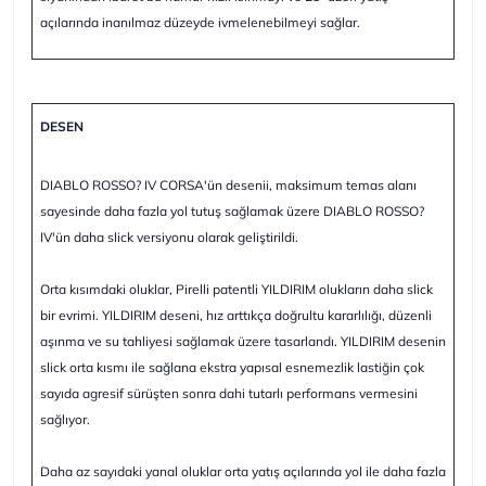
açılarında inanılmaz düzeyde ivmelenebilmeyi sağlar.
DESEN
DIABLO ROSSO? IV CORSA'ün desenii, maksimum temas alanı
sayesinde daha fazla yol tutuş sağlamak üzere DIABLO ROSSO?
IV'ün daha slick versiyonu olarak geliştirildi.
Orta kısımdaki oluklar, Pirelli patentli YILDIRIM olukların daha slick
bir evrimi. YILDIRIM deseni, hız arttıkça doğrultu kararlılığı, düzenli
aşınma ve su tahliyesi sağlamak üzere tasarlandı. YILDIRIM desenin
slick orta kısmı ile sağlana ekstra yapısal esnemezlik lastiğin çok
sayıda agresif sürüşten sonra dahi tutarlı performans vermesini
sağlıyor.
Daha az sayıdaki yanal oluklar orta yatış açılarında yol ile daha fazla