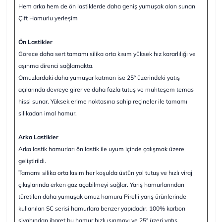
Hem arka hem de ön lastiklerde daha geniş yumuşak alan sunan
Çift Hamurlu yerleşim
Ön Lastikler
Görece daha sert tamamı silika orta kısım yüksek hız kararlılığı ve
aşınma direnci sağlamakta.
Omuzlardaki daha yumuşar katman ise 25° üzerindeki yatış
açılarında devreye girer ve daha fazla tutuş ve muhteşem temas
hissi sunar. Yüksek erime noktasına sahip reçineler ile tamamı
silikadan imal hamur.
Arka Lastikler
Arka lastik hamurları ön lastik ile uyum içinde çalışmak üzere
geliştirildi.
Tamamı silika orta kısım her koşulda üstün yol tutuş ve hızlı viraj
çıkışlarında erken gaz açabilmeyi sağlar. Yarış hamurlarından
türetilen daha yumuşak omuz hamuru Pirelli yarış ürünlerinde
kullanılan SC serisi hamurlara benzer yapıdadır. 100% karbon
siyahından ibaret bu hamur hızlı ısınmayı ve 25° üzeri yatış