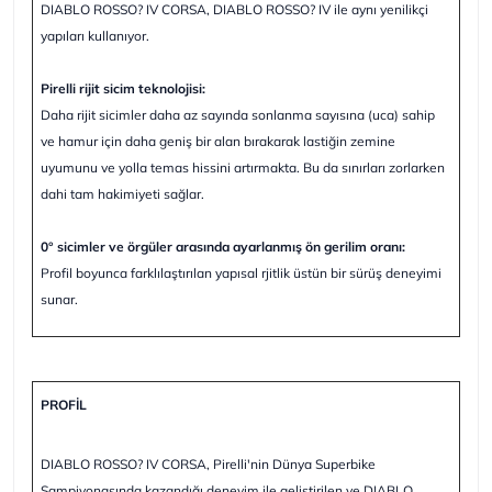
DIABLO ROSSO? IV CORSA, DIABLO ROSSO? IV ile aynı yenilikçi
yapıları kullanıyor.
Pirelli rijit sicim teknolojisi:
Daha rijit sicimler daha az sayında sonlanma sayısına (uca) sahip
ve hamur için daha geniş bir alan bırakarak lastiğin zemine
uyumunu ve yolla temas hissini artırmakta. Bu da sınırları zorlarken
dahi tam hakimiyeti sağlar.
0° sicimler ve örgüler arasında ayarlanmış ön gerilim oranı:
Profil boyunca farklılaştırılan yapısal rjitlik üstün bir sürüş deneyimi
sunar.
PROFİL
DIABLO ROSSO? IV CORSA, Pirelli'nin Dünya Superbike
Şampiyonasında kazandığı deneyim ile geliştirilen ve DIABLO