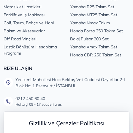
Motosiklet Lastikleri
Yamaha R25 Takım Set
Forklift ve İş Makinası
Yamaha MT25 Takım Set
Golf, Tarım, Bahçe ve Hobi
Yamaha Nmax Takım
Bakım ve Aksesuarlar
Honda Forza 250 Takım Set
Off Road Vinçleri
Bajaj Pulsar 200 Set
Lastik Dönüşüm Hesaplama
Yamaha Xmax Takım Set
Programı
Honda CBR 250 Takım Set
BİZE ULAŞIN
Yenikent Mahallesi Hacı Bektaş Veli Caddesi Özyurtlar 2-I
Blok No: 1 Esenyurt / İSTANBUL
0212 450 60 40
Haftaiçi 09 - 17 saatleri arası
info@lastikdeposu.com.tr
Gizlilik ve Çerezler Politikası
Tüm öneri ve şikayetleriniz için