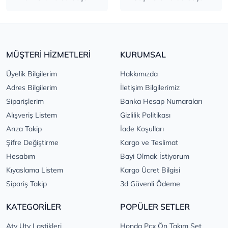
MÜŞTERİ HİZMETLERİ
KURUMSAL
Üyelik Bilgilerim
Hakkımızda
Adres Bilgilerim
İletişim Bilgilerimiz
Siparişlerim
Banka Hesap Numaraları
Alışveriş Listem
Gizlilik Politikası
Arıza Takip
İade Koşulları
Şifre Değiştirme
Kargo ve Teslimat
Hesabım
Bayi Olmak İstiyorum
Kıyaslama Listem
Kargo Ücret Bilgisi
Sipariş Takip
3d Güvenli Ödeme
KATEGORİLER
POPÜLER SETLER
Atv Utv Lastikleri
Honda Pcx Ön Takım Set