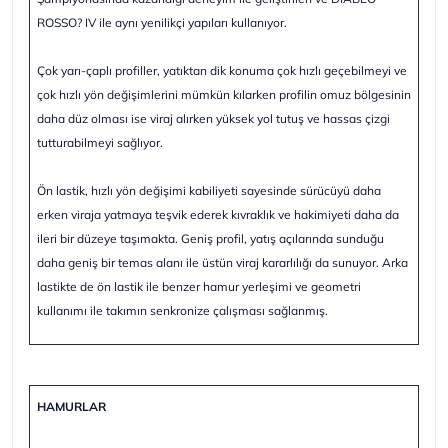
ROSSO? IV ile aynı yenilikçi yapıları kullanıyor.
Çok yarı-çaplı profiller, yatıktan dik konuma çok hızlı geçebilmeyi ve
çok hızlı yön değişimlerini mümkün kılarken profilin omuz bölgesinin
daha düz olması ise viraj alırken yüksek yol tutuş ve hassas çizgi
tutturabilmeyi sağlıyor.
Ön lastik, hızlı yön değişimi kabiliyeti sayesinde sürücüyü daha
erken viraja yatmaya teşvik ederek kıvraklık ve hakimiyeti daha da
ileri bir düzeye taşımakta. Geniş profil, yatış açılarında sunduğu
daha geniş bir temas alanı ile üstün viraj kararlılığı da sunuyor. Arka
lastikte de ön lastik ile benzer hamur yerleşimi ve geometri
kullanımı ile takımın senkronize çalışması sağlanmış.
HAMURLAR