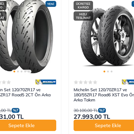
SİZ
ÜCRETSİZ
YENİ
GO
KARGO
I
HIZLI
MAT
TESLİMAT
in Set 120/70ZR17 ve
Michelin Set 120/70ZR17 ve
5ZR17 Road5 2CT Ön Arka
180/55ZR17 Road6 XST Evo Ö
Arka Takım
,00 TL
30.100,00 TL
%7
%7
31,00 TL
27.993,00 TL
Sepete Ekle
Sepete Ekle