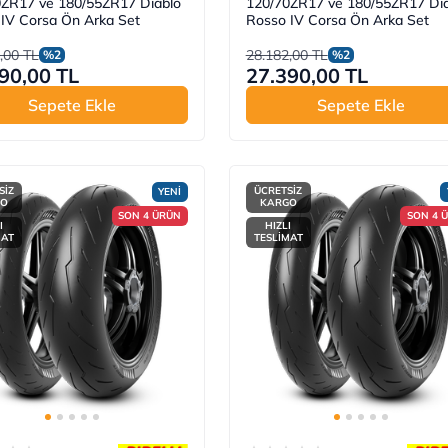
0ZR17 ve 180/55ZR17 Diablo
120/70ZR17 ve 180/55ZR17 Dia
IV Corsa Ön Arka Set
Rosso IV Corsa Ön Arka Set
,00 TL
28.182,00 TL
%2
%2
90,00 TL
27.390,00 TL
Sepete Ekle
Sepete Ekle
SİZ
ÜCRETSİZ
YENİ
GO
KARGO
SON 4 ÜRÜN
SON 4 
I
HIZLI
MAT
TESLİMAT