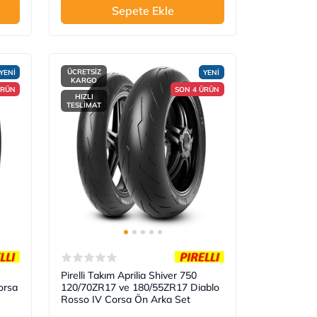
Sepete Ekle
ÜCRETSİZ
YENİ
YENİ
KARGO
ÜRÜN
SON 4 ÜRÜN
HIZLI
TESLİMAT
Pirelli Takım Aprilia Shiver 750
orsa
120/70ZR17 ve 180/55ZR17 Diablo
Rosso IV Corsa Ön Arka Set