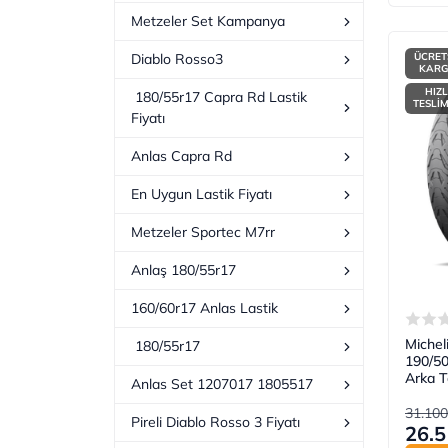
Metzeler Set Kampanya
ÜCRET
Diablo Rosso3
KAR
HIZL
180/55r17 Capra Rd Lastik
TESLİ
Fiyatı
Anlas Capra Rd
En Uygun Lastik Fiyatı
Metzeler Sportec M7rr
Anlaş 180/55r17
160/60r17 Anlas Lastik
Michel
180/55r17
190/5
Arka T
Anlas Set 1207017 1805517
31.100
Pireli Diablo Rosso 3 Fiyatı
26.5