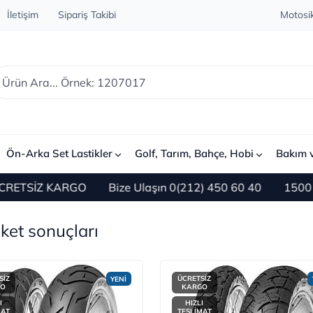
İletişim
Sipariş Takibi
Motosik
Ön-Arka Set Lastikler
Golf, Tarım, Bahçe, Hobi
Bakım 
 KARGO
Bize Ulaşın 0(212) 450 60 40
1500 TL ve Üzer
iket sonuçları
SİZ
ÜCRETSİZ
YENİ
GO
KARGO
I
HIZLI
MAT
TESLİMAT