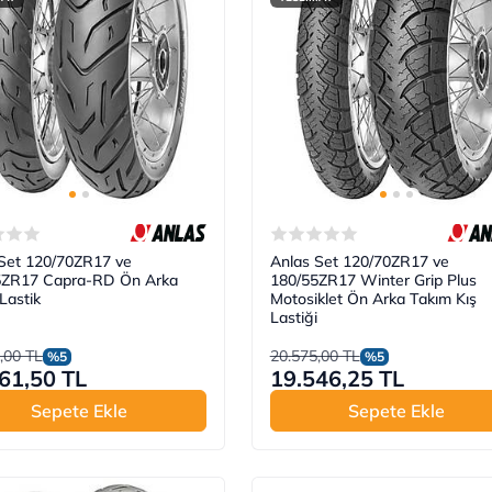
Set 120/70ZR17 ve
Anlas Set 120/70ZR17 ve
5ZR17 Capra-RD Ön Arka
180/55ZR17 Winter Grip Plus
Lastik
Motosiklet Ön Arka Takım Kış
Lastiği
,00 TL
20.575,00 TL
%5
%5
61,50 TL
19.546,25 TL
Sepete Ekle
Sepete Ekle