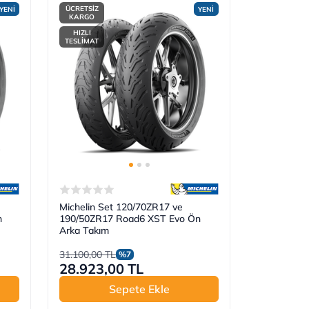
ÜCRETSİZ
YENİ
YENİ
KARGO
HIZLI
TESLİMAT
Michelin Set 120/70ZR17 ve
n
190/50ZR17 Road6 XST Evo Ön
Arka Takım
31.100,00 TL
%7
28.923,00 TL
Sepete Ekle