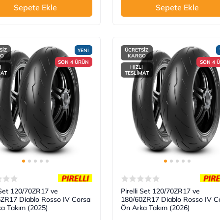
Sepete Ekle
Sepete Ekle
SİZ
ÜCRETSİZ
YENİ
GO
KARGO
SON 4 ÜRÜN
SON 4 
I
HIZLI
MAT
TESLİMAT
i Set 120/70ZR17 ve
Pirelli Set 120/70ZR17 ve
ZR17 Diablo Rosso IV Corsa
180/60ZR17 Diablo Rosso IV C
a Takım (2025)
Ön Arka Takım (2026)