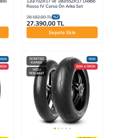
blo
120/70ZR17 ve 180/55ZR17 Diablo
Rosso IV Corsa Ön Arka Set
28.182,00 TL
%2
27.390,00 TL
Sepete Ekle
ÜCRETSİZ
YENİ
YENİ
KARGO
ÜRÜN
SON 4 ÜRÜN
HIZLI
TESLİMAT