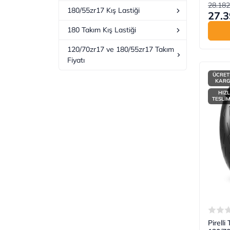
28.182
180/55zr17 Kış Lastiği
27.3
180 Takım Kış Lastiği
120/70zr17 ve 180/55zr17 Takım
Fiyatı
ÜCRET
KAR
HIZL
TESLİ
Pirell