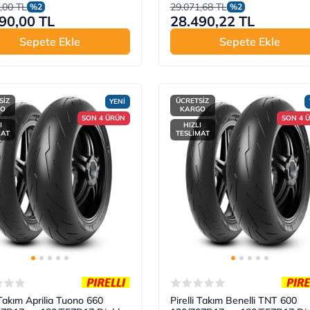
,00 TL
29.071,68 TL
%2
%2
90,00 TL
28.490,22 TL
Sepete Ekle
Sepete Ekle
SİZ
ÜCRETSİZ
YENİ
GO
KARGO
SON 4 ÜRÜN
SON 4 
I
HIZLI
MAT
TESLİMAT
i Takım Aprilia Tuono 660
Pirelli Takım Benelli TNT 600