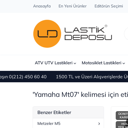
Anasayfa
En Yeni Ürünler
Editörün Seçimi
ATV UTV Lastikleri
Motosiklet Lastikleri
) 450 60 40
1500 TL ve Üzeri Alışverişlerde ÜCRETSİZ
'Yamaha Mt07' kelimesi için et
Benzer Etiketler
ÜCRET
KAR
Metzeler M5
HIZL
TESLİ