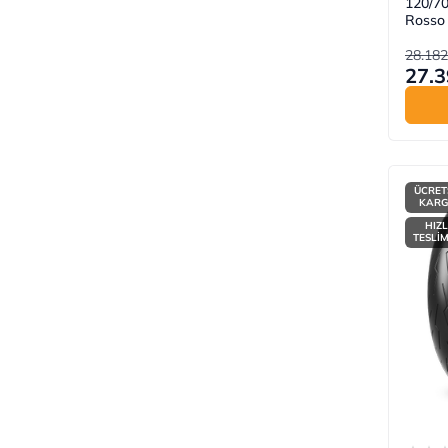
120/7
Rosso 
28.182
27.3
ÜCRET
KAR
HIZL
TESLİ