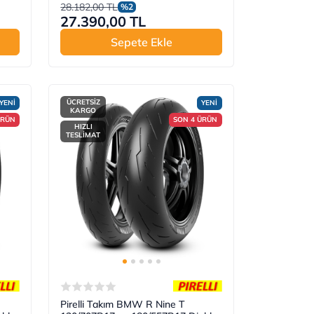
28.182,00 TL
%2
27.390,00 TL
Sepete Ekle
ÜCRETSİZ
YENİ
YENİ
KARGO
ÜRÜN
SON 4 ÜRÜN
HIZLI
TESLİMAT
Pirelli Takım BMW R Nine T