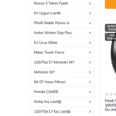
Rosso 3 Takım Fiyatı
En Uygun Lastik
Pirelli Diablo Rosso Iıı
ÜCRET
KAR
Anlas Winter Grip Plus
HIZL
TESLİ
En Ucuz Mitas
Mitas Tourin Force
120/70zr17 Metzeler M7
Metzeler M7
Mt 07 Hava Filtresi
Honda Cbr600
Pirell
Anlaş Kış Lastiği
180/55
Ön Ark
120/70zr17 Kış Lastiği