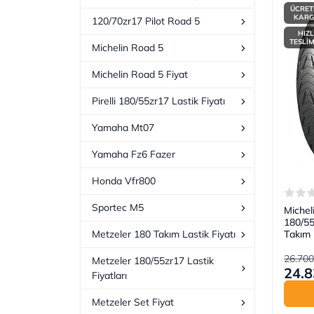
ÜCRET
KAR
120/70zr17 Pilot Road 5
HIZL
TESLİ
Michelin Road 5
Michelin Road 5 Fiyat
Pirelli 180/55zr17 Lastik Fiyatı
Yamaha Mt07
Yamaha Fz6 Fazer
Honda Vfr800
Sportec M5
Michel
180/5
Takım
Metzeler 180 Takım Lastik Fiyatı
26.700
Metzeler 180/55zr17 Lastik
24.8
Fiyatları
Metzeler Set Fiyat