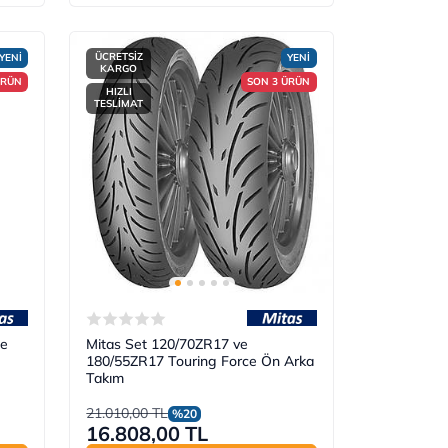
ÜCRETSİZ
YENİ
YENİ
KARGO
ÜRÜN
SON 3 ÜRÜN
HIZLI
TESLİMAT
ce
Mitas Set 120/70ZR17 ve
180/55ZR17 Touring Force Ön Arka
Takım
21.010,00 TL
%20
16.808,00 TL