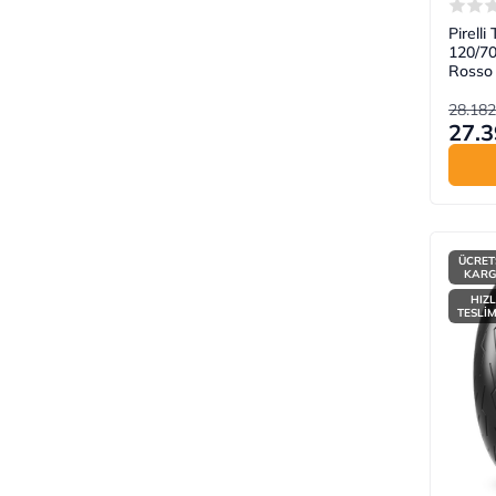
Pirell
120/7
Rosso 
28.182
27.3
ÜCRET
KAR
HIZL
TESLİ