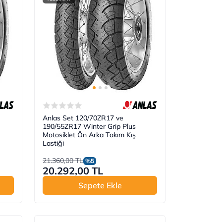
Anlas Set 120/70ZR17 ve
190/55ZR17 Winter Grip Plus
Motosiklet Ön Arka Takım Kış
Lastiği
21.360,00 TL
%5
20.292,00 TL
Sepete Ekle