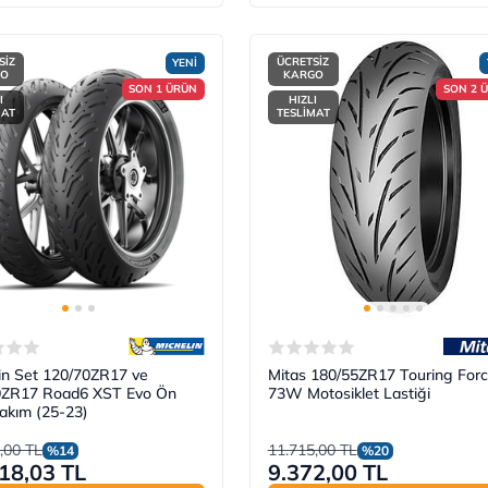
SİZ
ÜCRETSİZ
YENİ
GO
KARGO
SON 1 ÜRÜN
SON 2 
I
HIZLI
MAT
TESLİMAT
in Set 120/70ZR17 ve
Mitas 180/55ZR17 Touring For
0ZR17 Road6 XST Evo Ön
73W Motosiklet Lastiği
akım (25-23)
,00 TL
11.715,00 TL
%14
%20
18,03 TL
9.372,00 TL