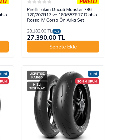
Pirelli Takım Ducati Monster 796
blo
120/70ZR17 ve 180/55ZR17 Diablo
Rosso IV Corsa Ön Arka Set
28.182,00 TL
%2
27.390,00 TL
Sepete Ekle
ÜCRETSİZ
YENİ
YENİ
KARGO
ÜRÜN
SON 4 ÜRÜN
HIZLI
TESLİMAT