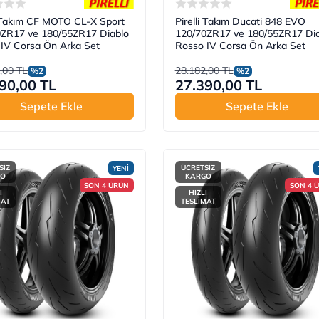
i Takım CF MOTO CL-X Sport
Pirelli Takım Ducati 848 EVO
0ZR17 ve 180/55ZR17 Diablo
120/70ZR17 ve 180/55ZR17 Dia
IV Corsa Ön Arka Set
Rosso IV Corsa Ön Arka Set
,00 TL
28.182,00 TL
%2
%2
90,00 TL
27.390,00 TL
Sepete Ekle
Sepete Ekle
SİZ
ÜCRETSİZ
YENİ
GO
KARGO
SON 4 ÜRÜN
SON 4 
I
HIZLI
MAT
TESLİMAT