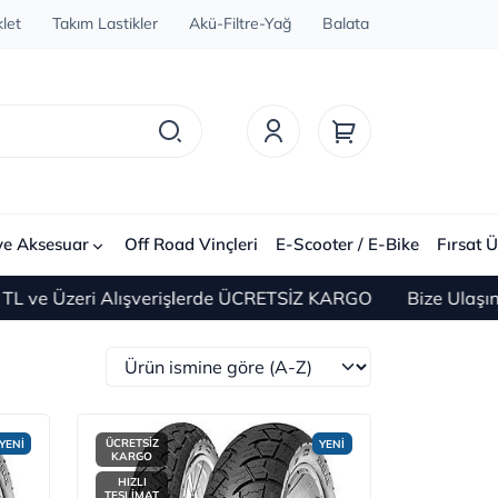
let
Takım Lastikler
Akü-Filtre-Yağ
Balata
ve Aksesuar
Off Road Vinçleri
E-Scooter / E-Bike
Fırsat Ü
i Alışverişlerde ÜCRETSİZ KARGO
Bize Ulaşın 0(212) 4
ÜCRETSİZ
YENİ
YENİ
KARGO
HIZLI
TESLİMAT