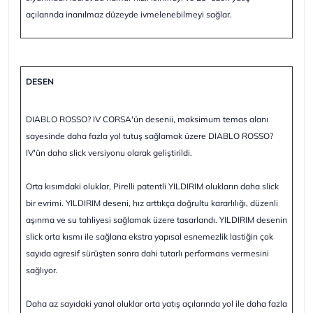
açılarında inanılmaz düzeyde ivmelenebilmeyi sağlar.
DESEN
DIABLO ROSSO? IV CORSA'ün desenii, maksimum temas alanı
sayesinde daha fazla yol tutuş sağlamak üzere DIABLO ROSSO?
IV'ün daha slick versiyonu olarak geliştirildi.
Orta kısımdaki oluklar, Pirelli patentli YILDIRIM olukların daha slick
bir evrimi. YILDIRIM deseni, hız arttıkça doğrultu kararlılığı, düzenli
aşınma ve su tahliyesi sağlamak üzere tasarlandı. YILDIRIM desenin
slick orta kısmı ile sağlana ekstra yapısal esnemezlik lastiğin çok
sayıda agresif sürüşten sonra dahi tutarlı performans vermesini
sağlıyor.
Daha az sayıdaki yanal oluklar orta yatış açılarında yol ile daha fazla