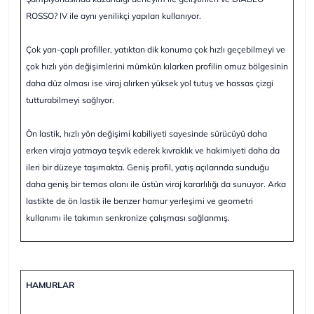
ROSSO? IV ile aynı yenilikçi yapıları kullanıyor.
Çok yarı-çaplı profiller, yatıktan dik konuma çok hızlı geçebilmeyi ve
çok hızlı yön değişimlerini mümkün kılarken profilin omuz bölgesinin
daha düz olması ise viraj alırken yüksek yol tutuş ve hassas çizgi
tutturabilmeyi sağlıyor.
Ön lastik, hızlı yön değişimi kabiliyeti sayesinde sürücüyü daha
erken viraja yatmaya teşvik ederek kıvraklık ve hakimiyeti daha da
ileri bir düzeye taşımakta. Geniş profil, yatış açılarında sunduğu
daha geniş bir temas alanı ile üstün viraj kararlılığı da sunuyor. Arka
lastikte de ön lastik ile benzer hamur yerleşimi ve geometri
kullanımı ile takımın senkronize çalışması sağlanmış.
HAMURLAR