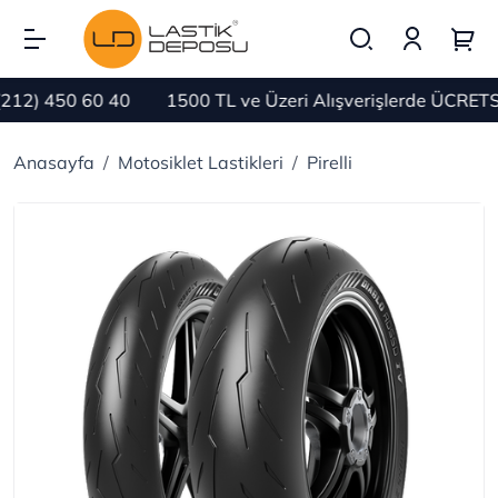
) 450 60 40
1500 TL ve Üzeri Alışverişlerde ÜCRETSİZ 
Anasayfa
Motosiklet Lastikleri
Pirelli