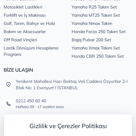
Motosiklet Lastikleri
Yamaha R25 Takım Set
Forklift ve İş Makinası
Yamaha MT25 Takım Set
Golf, Tarım, Bahçe ve Hobi
Yamaha Nmax Takım
Bakım ve Aksesuarlar
Honda Forza 250 Takım Set
Off Road Vinçleri
Bajaj Pulsar 200 Set
Lastik Dönüşüm Hesaplama
Yamaha Xmax Takım Set
Programı
Honda CBR 250 Takım Set
BİZE ULAŞIN
Yenikent Mahallesi Hacı Bektaş Veli Caddesi Özyurtlar 2-I
Blok No: 1 Esenyurt / İSTANBUL
0212 450 60 40
Haftaiçi 09 - 17 saatleri arası
info@lastikdeposu.com.tr
Gizlilik ve Çerezler Politikası
Tüm öneri ve şikayetleriniz için