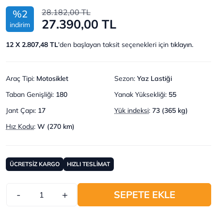
28.182,00 TL
%2
27.390,00 TL
indirim
12 X 2.807,48 TL
'den başlayan taksit seçenekleri için
tıklayın.
Araç Tipi
:
Motosiklet
Sezon
:
Yaz Lastiği
Taban Genişliği
:
180
Yanak Yüksekliği
:
55
Jant Çapı
:
17
Yük indeksi
:
73 (365 kg)
Hız Kodu
:
W (270 km)
ÜCRETSİZ KARGO
HIZLI TESLİMAT
-
+
SEPETE EKLE