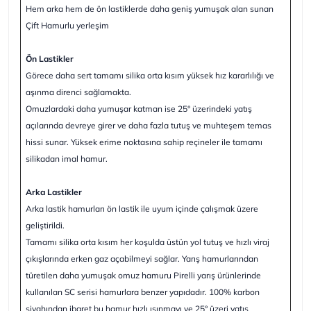
Hem arka hem de ön lastiklerde daha geniş yumuşak alan sunan
Çift Hamurlu yerleşim
Ön Lastikler
Görece daha sert tamamı silika orta kısım yüksek hız kararlılığı ve
aşınma direnci sağlamakta.
Omuzlardaki daha yumuşar katman ise 25° üzerindeki yatış
açılarında devreye girer ve daha fazla tutuş ve muhteşem temas
hissi sunar. Yüksek erime noktasına sahip reçineler ile tamamı
silikadan imal hamur.
Arka Lastikler
Arka lastik hamurları ön lastik ile uyum içinde çalışmak üzere
geliştirildi.
Tamamı silika orta kısım her koşulda üstün yol tutuş ve hızlı viraj
çıkışlarında erken gaz açabilmeyi sağlar. Yarış hamurlarından
türetilen daha yumuşak omuz hamuru Pirelli yarış ürünlerinde
kullanılan SC serisi hamurlara benzer yapıdadır. 100% karbon
siyahından ibaret bu hamur hızlı ısınmayı ve 25° üzeri yatış