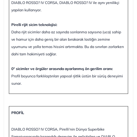
DIABLO ROSSO? IV CORSA, DIABLO ROSSO? IV ile aynı yenilikçi
yapıları kullanıyor.
Pirelli rijit sicim teknolojisi:
Daha rijit sicimler daha az sayında sonlanma sayısına (uca) sahip
ve hamur için daha geniş bir alan bırakarak lastiğin zemine
uyumunu ve yolla temas hissini artırmakta. Bu da sınırları zorlarken
dahi tam hakimiyeti sağlar.
0° sicimler ve örgüler arasında ayarlanmış ön gerilim oranı:
Profil boyunca farklılaştırılan yapısal rjitlik üstün bir sürüş deneyimi
sunar.
PROFİL
DIABLO ROSSO? IV CORSA, Pirelli'nin Dünya Superbike
Şampiyonasında kazandığı deneyim ile geliştirilen ve DIABLO