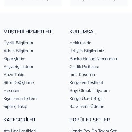
MÜŞTERİ HİZMETLERİ
KURUMSAL
Üyelik Bilgilerim
Hakkımızda
Adres Bilgilerim
İletişim Bilgilerimiz
Siparişlerim
Banka Hesap Numaraları
Alışveriş Listem
Gizlilik Politikası
Arıza Takip
İade Koşulları
Şifre Değiştirme
Kargo ve Teslimat
Hesabım
Bayi Olmak İstiyorum
Kıyaslama Listem
Kargo Ücret Bilgisi
Sipariş Takip
3d Güvenli Ödeme
KATEGORİLER
POPÜLER SETLER
Atv Utv Lastikleri
Honda Pcx Ön Takım Set