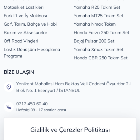
Motosiklet Lastikleri
Yamaha R25 Takım Set
Forklift ve İş Makinası
Yamaha MT25 Takım Set
Golf, Tarım, Bahçe ve Hobi
Yamaha Nmax Takım
Bakım ve Aksesuarlar
Honda Forza 250 Takım Set
Off Road Vinçleri
Bajaj Pulsar 200 Set
Lastik Dönüşüm Hesaplama
Yamaha Xmax Takım Set
Programı
Honda CBR 250 Takım Set
BİZE ULAŞIN
Yenikent Mahallesi Hacı Bektaş Veli Caddesi Özyurtlar 2-I
Blok No: 1 Esenyurt / İSTANBUL
0212 450 60 40
Haftaiçi 09 - 17 saatleri arası
info@lastikdeposu.com.tr
Gizlilik ve Çerezler Politikası
Tüm öneri ve şikayetleriniz için