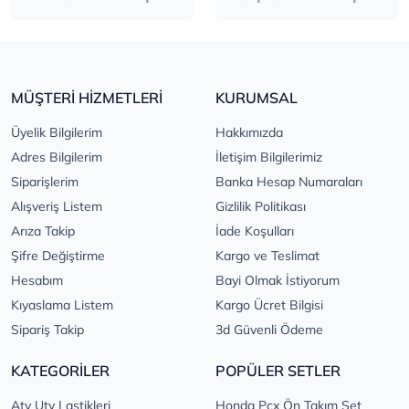
MÜŞTERİ HİZMETLERİ
KURUMSAL
Üyelik Bilgilerim
Hakkımızda
Adres Bilgilerim
İletişim Bilgilerimiz
Siparişlerim
Banka Hesap Numaraları
Alışveriş Listem
Gizlilik Politikası
Arıza Takip
İade Koşulları
Şifre Değiştirme
Kargo ve Teslimat
Hesabım
Bayi Olmak İstiyorum
Kıyaslama Listem
Kargo Ücret Bilgisi
Sipariş Takip
3d Güvenli Ödeme
KATEGORİLER
POPÜLER SETLER
Atv Utv Lastikleri
Honda Pcx Ön Takım Set