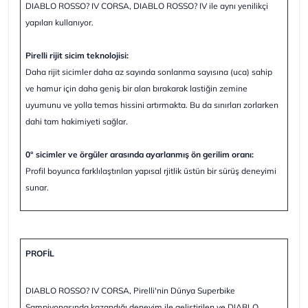
DIABLO ROSSO? IV CORSA, DIABLO ROSSO? IV ile aynı yenilikçi
yapıları kullanıyor.
Pirelli rijit sicim teknolojisi:
Daha rijit sicimler daha az sayında sonlanma sayısına (uca) sahip
ve hamur için daha geniş bir alan bırakarak lastiğin zemine
uyumunu ve yolla temas hissini artırmakta. Bu da sınırları zorlarken
dahi tam hakimiyeti sağlar.
0° sicimler ve örgüler arasında ayarlanmış ön gerilim oranı:
Profil boyunca farklılaştırılan yapısal rjitlik üstün bir sürüş deneyimi
sunar.
PROFİL
DIABLO ROSSO? IV CORSA, Pirelli'nin Dünya Superbike
Şampiyonasında kazandığı deneyim ile geliştirilen ve DIABLO