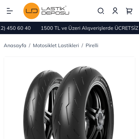
50 60 40
1500 TL ve Üzeri Alışverişlerde ÜCRETSİZ KA
Anasayfa
Motosiklet Lastikleri
Pirelli