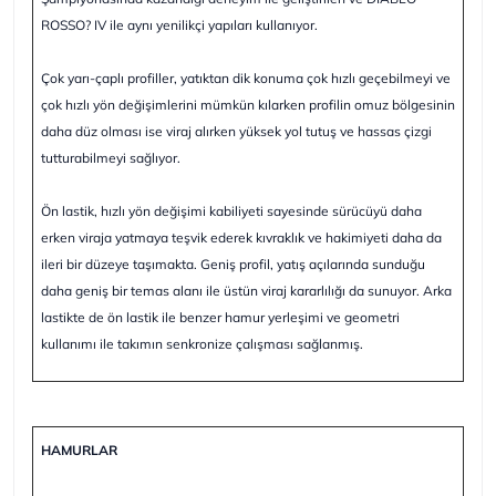
ROSSO? IV ile aynı yenilikçi yapıları kullanıyor.
Çok yarı-çaplı profiller, yatıktan dik konuma çok hızlı geçebilmeyi ve
çok hızlı yön değişimlerini mümkün kılarken profilin omuz bölgesinin
daha düz olması ise viraj alırken yüksek yol tutuş ve hassas çizgi
tutturabilmeyi sağlıyor.
Ön lastik, hızlı yön değişimi kabiliyeti sayesinde sürücüyü daha
erken viraja yatmaya teşvik ederek kıvraklık ve hakimiyeti daha da
ileri bir düzeye taşımakta. Geniş profil, yatış açılarında sunduğu
daha geniş bir temas alanı ile üstün viraj kararlılığı da sunuyor. Arka
lastikte de ön lastik ile benzer hamur yerleşimi ve geometri
kullanımı ile takımın senkronize çalışması sağlanmış.
HAMURLAR