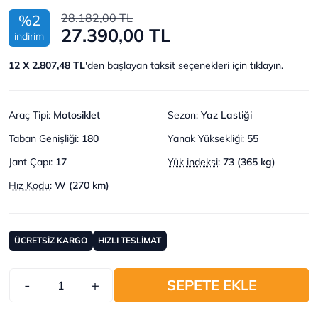
28.182,00 TL
%2
27.390,00 TL
indirim
12 X 2.807,48 TL
'den başlayan taksit seçenekleri için
tıklayın.
Araç Tipi
:
Motosiklet
Sezon
:
Yaz Lastiği
Taban Genişliği
:
180
Yanak Yüksekliği
:
55
Jant Çapı
:
17
Yük indeksi
:
73 (365 kg)
Hız Kodu
:
W (270 km)
ÜCRETSİZ KARGO
HIZLI TESLİMAT
-
+
SEPETE EKLE