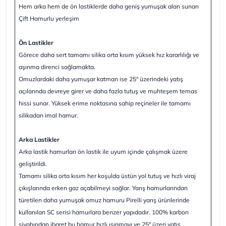
Hem arka hem de ön lastiklerde daha geniş yumuşak alan sunan
Çift Hamurlu yerleşim
Ön Lastikler
Görece daha sert tamamı silika orta kısım yüksek hız kararlılığı ve
aşınma direnci sağlamakta.
Omuzlardaki daha yumuşar katman ise 25° üzerindeki yatış
açılarında devreye girer ve daha fazla tutuş ve muhteşem temas
hissi sunar. Yüksek erime noktasına sahip reçineler ile tamamı
silikadan imal hamur.
Arka Lastikler
Arka lastik hamurları ön lastik ile uyum içinde çalışmak üzere
geliştirildi.
Tamamı silika orta kısım her koşulda üstün yol tutuş ve hızlı viraj
çıkışlarında erken gaz açabilmeyi sağlar. Yarış hamurlarından
türetilen daha yumuşak omuz hamuru Pirelli yarış ürünlerinde
kullanılan SC serisi hamurlara benzer yapıdadır. 100% karbon
siyahından ibaret bu hamur hızlı ısınmayı ve 25° üzeri yatış