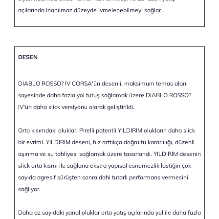
açılarında inanılmaz düzeyde ivmelenebilmeyi sağlar.
DESEN
DIABLO ROSSO? IV CORSA'ün desenii, maksimum temas alanı
sayesinde daha fazla yol tutuş sağlamak üzere DIABLO ROSSO?
IV'ün daha slick versiyonu olarak geliştirildi.
Orta kısımdaki oluklar, Pirelli patentli YILDIRIM olukların daha slick
bir evrimi. YILDIRIM deseni, hız arttıkça doğrultu kararlılığı, düzenli
aşınma ve su tahliyesi sağlamak üzere tasarlandı. YILDIRIM desenin
slick orta kısmı ile sağlana ekstra yapısal esnemezlik lastiğin çok
sayıda agresif sürüşten sonra dahi tutarlı performans vermesini
sağlıyor.
Daha az sayıdaki yanal oluklar orta yatış açılarında yol ile daha fazla