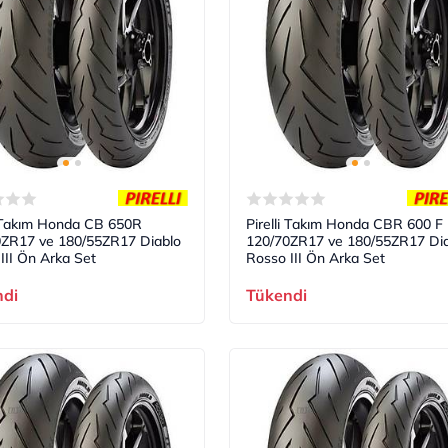
i Takım Honda CB 650R
Pirelli Takım Honda CBR 600 F
0ZR17 ve 180/55ZR17 Diablo
120/70ZR17 ve 180/55ZR17 Dia
III Ön Arka Set
Rosso III Ön Arka Set
ndi
Tükendi