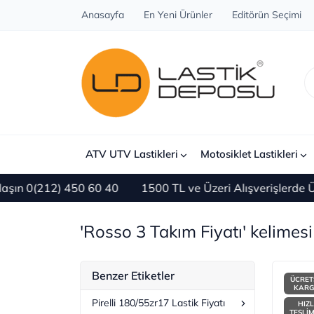
Anasayfa
En Yeni Ürünler
Editörün Seçimi
ATV UTV Lastikleri
Motosiklet Lastikleri
) 450 60 40
1500 TL ve Üzeri Alışverişlerde ÜCRETSİZ
'Rosso 3 Takım Fiyatı' kelimesi 
Benzer Etiketler
ÜCRET
KAR
Pirelli 180/55zr17 Lastik Fiyatı
HIZL
TESLİ