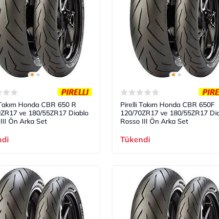
i Takım Honda CBR 650 R
Pirelli Takım Honda CBR 650F
0ZR17 ve 180/55ZR17 Diablo
120/70ZR17 ve 180/55ZR17 Dia
III Ön Arka Set
Rosso III Ön Arka Set
ndi
Tükendi