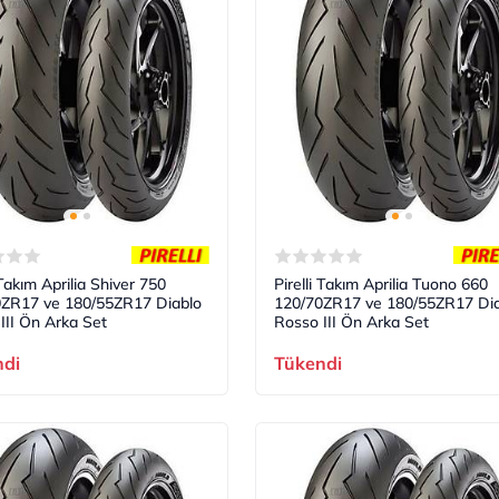
 Takım Aprilia Shiver 750
Pirelli Takım Aprilia Tuono 660
0ZR17 ve 180/55ZR17 Diablo
120/70ZR17 ve 180/55ZR17 Dia
III Ön Arka Set
Rosso III Ön Arka Set
ndi
Tükendi