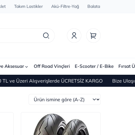
let
Takım Lastikler
Akü-Filtre-Yağ
Balata
ve Aksesuar
Off Road Vinçleri
E-Scooter / E-Bike
Fırsat Ü
ri Alışverişlerde ÜCRETSİZ KARGO
Bize Ulaşın 0(212) 4