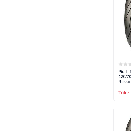
Pirell
120/7
Rosso 
Tüke