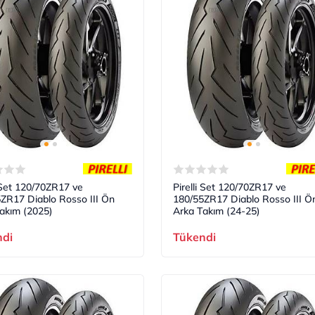
i Set 120/70ZR17 ve
Pirelli Set 120/70ZR17 ve
ZR17 Diablo Rosso III Ön
180/55ZR17 Diablo Rosso III Ö
akım (2025)
Arka Takım (24-25)
ndi
Tükendi