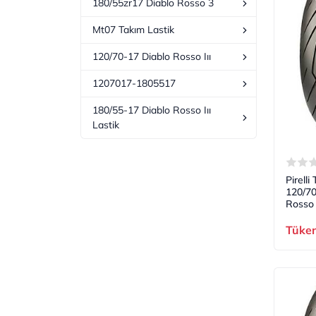
180/55zr17 Diablo Rosso 3
Mt07 Takım Lastik
120/70-17 Diablo Rosso Iıı
1207017-1805517
180/55-17 Diablo Rosso Iıı
Lastik
Pirelli
120/7
Rosso 
Tüke