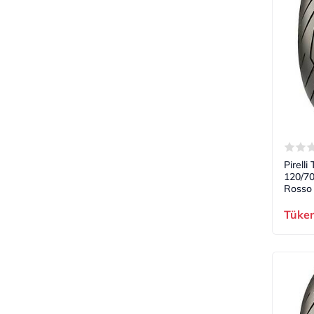
Pirell
120/7
Rosso 
Tüke