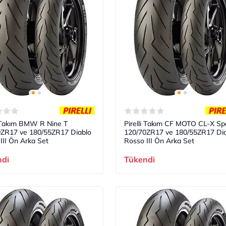
i Takım BMW R Nine T
Pirelli Takım CF MOTO CL-X Sp
0ZR17 ve 180/55ZR17 Diablo
120/70ZR17 ve 180/55ZR17 Dia
III Ön Arka Set
Rosso III Ön Arka Set
ndi
Tükendi