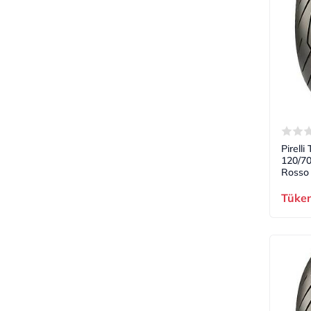
Pirell
120/7
Rosso 
Tüke