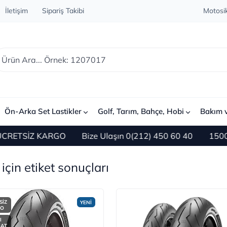
İletişim
Sipariş Takibi
Motosik
Ön-Arka Set Lastikler
Golf, Tarım, Bahçe, Hobi
Bakım 
 KARGO
Bize Ulaşın 0(212) 450 60 40
1500 TL ve Üze
için etiket sonuçları
SİZ
YENİ
GO
I
MAT