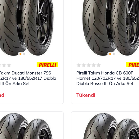
i Takım Ducati Monster 796
Pirelli Takım Honda CB 600F
0ZR17 ve 180/55ZR17 Diablo
Hornet 120/70ZR17 ve 180/55
III Ön Arka Set
Diablo Rosso III Ön Arka Set
ndi
Tükendi