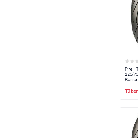
Pirell
120/7
Rosso 
Tüke