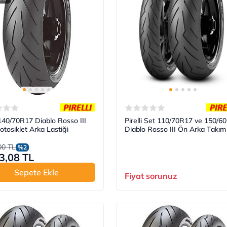
i 140/70R17 Diablo Rosso III
Pirelli Set 110/70R17 ve 150/6
tosiklet Arka Lastiği
Diablo Rosso III Ön Arka Takım
00 TL
%2
3,08 TL
Sepete Ekle
Fiyat sorunuz