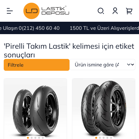
 Ulaşın 0(212) 450 60 40
1500 TL ve Üzeri Alışverişle
'Pirelli Takım Lastik' kelimesi için etiket
sonuçları
Filtrele