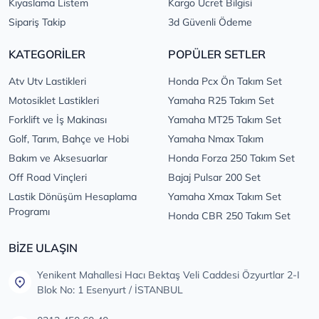
Kıyaslama Listem
Kargo Ücret Bilgisi
Sipariş Takip
3d Güvenli Ödeme
KATEGORİLER
POPÜLER SETLER
Atv Utv Lastikleri
Honda Pcx Ön Takım Set
Motosiklet Lastikleri
Yamaha R25 Takım Set
Forklift ve İş Makinası
Yamaha MT25 Takım Set
Golf, Tarım, Bahçe ve Hobi
Yamaha Nmax Takım
Bakım ve Aksesuarlar
Honda Forza 250 Takım Set
Off Road Vinçleri
Bajaj Pulsar 200 Set
Lastik Dönüşüm Hesaplama
Yamaha Xmax Takım Set
Programı
Honda CBR 250 Takım Set
BİZE ULAŞIN
Yenikent Mahallesi Hacı Bektaş Veli Caddesi Özyurtlar 2-I
Blok No: 1 Esenyurt / İSTANBUL